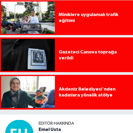
Miniklere uygulamalı trafik
eğitimi
Gazeteci Canova toprağa
verildi
Akdeniz Belediyesi'nden
kadınlara yönelik atölye
EDITÖR HAKKINDA
Emel Usta