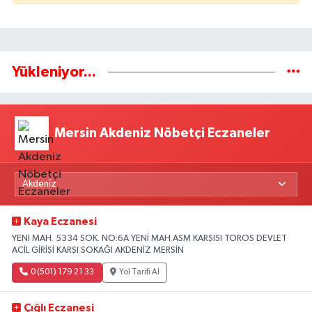
Yükleniyor...
Mersin Akdeniz Nöbetçi Eczaneler
Kaya Eczanesi
YENI MAH. 5334 SOK. NO:6A YENİ MAH.ASM KARŞISI TOROS DEVLET
ACİL GİRİŞİ KARŞI SOKAĞI AKDENİZ MERSİN
0 (501) 179 21 33
Yol Tarifi Al
Çığlı Eczanesi