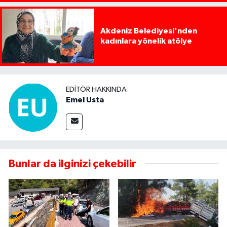
Akdeniz Belediyesi'nden
kadınlara yönelik atölye
EDITÖR HAKKINDA
Emel Usta
Bunlar da ilginizi çekebilir