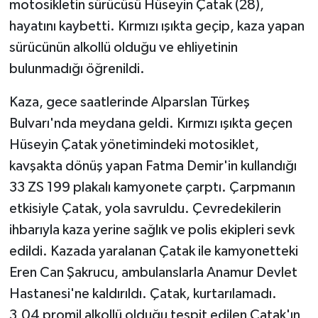
motosikletin sürücüsü Hüseyin Çatak (28),
hayatını kaybetti. Kırmızı ışıkta geçip, kaza yapan
sürücünün alkollü olduğu ve ehliyetinin
bulunmadığı öğrenildi.
Kaza, gece saatlerinde Alparslan Türkeş
Bulvarı'nda meydana geldi. Kırmızı ışıkta geçen
Hüseyin Çatak yönetimindeki motosiklet,
kavşakta dönüş yapan Fatma Demir'in kullandığı
33 ZS 199 plakalı kamyonete çarptı. Çarpmanın
etkisiyle Çatak, yola savruldu. Çevredekilerin
ihbarıyla kaza yerine sağlık ve polis ekipleri sevk
edildi. Kazada yaralanan Çatak ile kamyonetteki
Eren Can Şakrucu, ambulanslarla Anamur Devlet
Hastanesi'ne kaldırıldı. Çatak, kurtarılamadı.
3,04 promil alkollü olduğu tespit edilen Çatak'ın