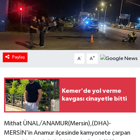
Paylaş
-
+
A
A
Kemer'de yol verme
kavgası cinayetle bitti
Mithat ÜNAL/ANAMUR(Mersin),(DHA)-
MERSİN'in Anamur ilçesinde kamyonete çarpan