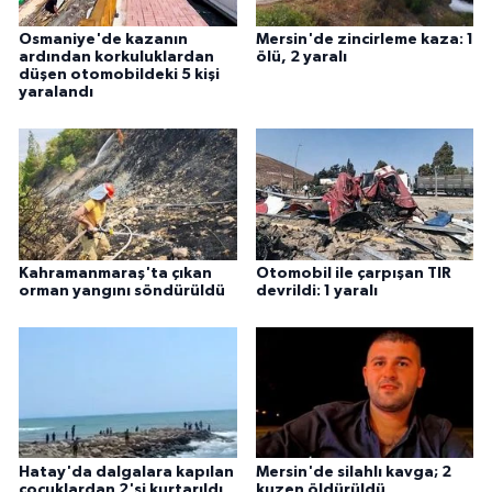
Osmaniye'de kazanın
Mersin'de zincirleme kaza: 1
ardından korkuluklardan
ölü, 2 yaralı
düşen otomobildeki 5 kişi
yaralandı
Kahramanmaraş'ta çıkan
Otomobil ile çarpışan TIR
orman yangını söndürüldü
devrildi: 1 yaralı
Hatay'da dalgalara kapılan
Mersin'de silahlı kavga; 2
çocuklardan 2'si kurtarıldı,
kuzen öldürüldü