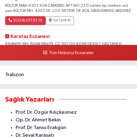
KÜLTÜR MAH.4303 SOK.ÇAMLIBEL APT.NO:23 D sistem tıp merkezi acil
yanı KÜLTÜR MH. 4303 SK. 23 D SİSTEM TIP ACİL GİRİŞİ KARŞISI AKDENİZ
0 (324) 237 93 10
Yol Tarifi Al
Karataş Eczanesi
İHSANİYE MH. KUVAİ MİLLİYE CD. NO.159 A ESKİ DEVLET HASTANESİ
KARŞISI AKDENİZ
Tüm Nöbetçi Eczaneler
0 (324) 336 19 52
Yol Tarifi Al
Trabzon
Sağlık Yazarları
Prof. Dr. Özgür Kılıçkesmez
Op. Dr. Ahmet Bekin
Prof. Dr. Tansu Erakgün
Dr. Seval Karasatı