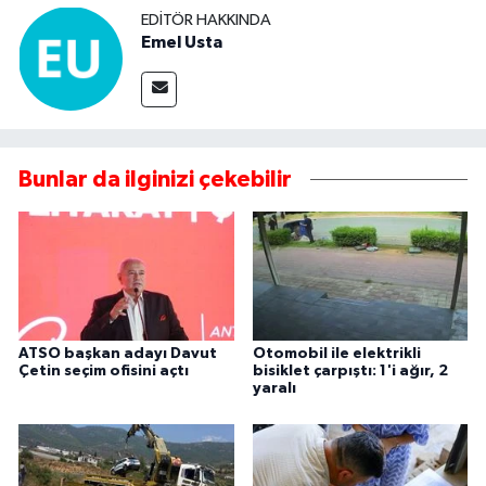
EDITÖR HAKKINDA
Emel Usta
Bunlar da ilginizi çekebilir
ATSO başkan adayı Davut
Otomobil ile elektrikli
Çetin seçim ofisini açtı
bisiklet çarpıştı: 1'i ağır, 2
yaralı