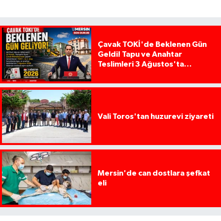
Çavak TOKİ'de Beklenen Gün
Geldi! Tapu ve Anahtar
Teslimleri 3 Ağustos'ta
Başlıyor
Vali Toros'tan huzurevi ziyareti
Mersin'de can dostlara şefkat
eli