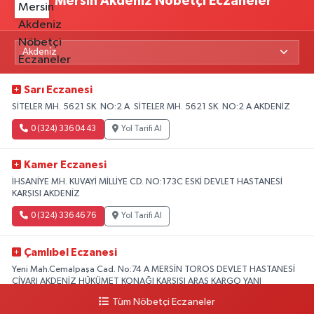
Mersin Akdeniz Nöbetçi Eczaneler
Sarı Eczanesi
SİTELER MH. 5621 SK. NO:2 A SİTELER MH. 5621 SK. NO:2 A AKDENİZ
0 (324) 336 04 43
Yol Tarifi Al
Kamer Eczanesi
İHSANİYE MH. KUVAYİ MİLLİYE CD. NO:173C ESKİ DEVLET HASTANESİ
KARŞISI AKDENİZ
0 (324) 336 46 76
Yol Tarifi Al
Çamlıbel Eczanesi
Yeni Mah.Cemalpaşa Cad. No:74 A MERSİN TOROS DEVLET HASTANESİ
CİVARI AKDENİZ HÜKÜMET KONAĞI KARŞISI ARAS KARGO YANI
Tüm Nöbetçi Eczaneler
0 (324) 237 37 99
Yol Tarifi Al