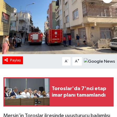
Paylaş
-
+
A
A
Toroslar'da 7'nci etap
imar planı tamamlandı
Mersin’in Toroslar ilçesinde uyuşturucu bağımlısı