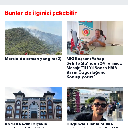
Bunlar da ilginizi çekebilir
Mersin'de orman yangını (2)
MİG Başkanı Vahap
Şehitoğlu'ndan 24 Temmuz
Mesajı: "111 Yıl Sonra Hâlâ
Basın Özgürlüğünü
Konuşuyoruz"
Komşu kadını bıçakla
Düğünde silahla ölüme