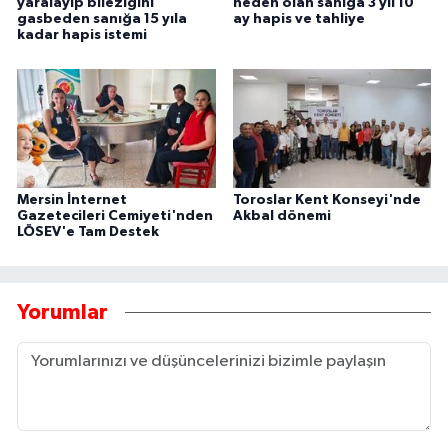
yaralayıp bileziğini
neden olan sanığa 3 yıl 10
gasbeden sanığa 15 yıla
ay hapis ve tahliye
kadar hapis istemi
Mersin İnternet
Toroslar Kent Konseyi'nde
Gazetecileri Cemiyeti'nden
Akbal dönemi
LÖSEV'e Tam Destek
Yorumlar