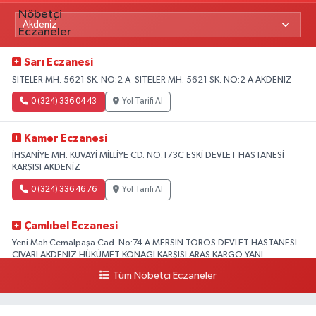
Sarı Eczanesi
SİTELER MH. 5621 SK. NO:2 A SİTELER MH. 5621 SK. NO:2 A AKDENİZ
0 (324) 336 04 43
Yol Tarifi Al
Kamer Eczanesi
İHSANİYE MH. KUVAYİ MİLLİYE CD. NO:173C ESKİ DEVLET HASTANESİ
KARŞISI AKDENİZ
0 (324) 336 46 76
Yol Tarifi Al
Çamlıbel Eczanesi
Yeni Mah.Cemalpaşa Cad. No:74 A MERSİN TOROS DEVLET HASTANESİ
CİVARI AKDENİZ HÜKÜMET KONAĞI KARŞISI ARAS KARGO YANI
Tüm Nöbetçi Eczaneler
0 (324) 237 37 99
Yol Tarifi Al