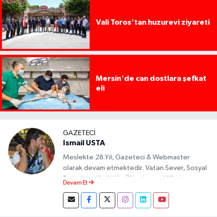
Vali Toros'tan huzurevi ziyareti
Mersin'de can dostlara şefkat
eli
GAZETECI
Ismail USTA
Meslekte 28.Yıl, Gazeteci & Webmaster
olarak devam etmektedir. Vatan Sever, Sosyal
Demokrat Kimliği ile Ülkesine ve Milletine
Devam Et
Objektif Habercilik ilkesi ile yazılarını kaleme
almıştır.