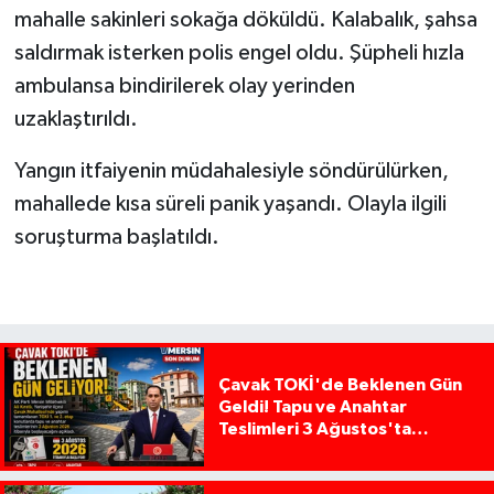
mahalle sakinleri sokağa döküldü. Kalabalık, şahsa
saldırmak isterken polis engel oldu. Şüpheli hızla
ambulansa bindirilerek olay yerinden
uzaklaştırıldı.
Yangın itfaiyenin müdahalesiyle söndürülürken,
mahallede kısa süreli panik yaşandı. Olayla ilgili
soruşturma başlatıldı.
Çavak TOKİ'de Beklenen Gün
Geldi! Tapu ve Anahtar
Teslimleri 3 Ağustos'ta
Başlıyor