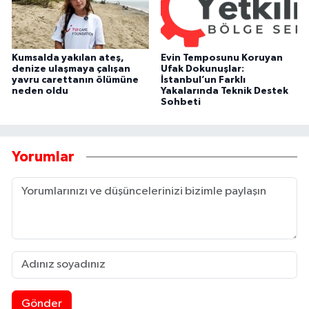
Kumsalda yakılan ateş,
Evin Temposunu Koruyan
denize ulaşmaya çalışan
Ufak Dokunuşlar:
yavru carettanın ölümüne
İstanbul’un Farklı
neden oldu
Yakalarında Teknik Destek
Sohbeti
Yorumlar
Gönder