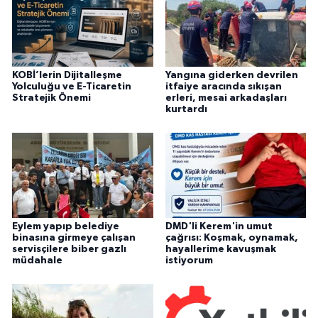
KOBİ’lerin Dijitalleşme
Yangına giderken devrilen
Yolculuğu ve E-Ticaretin
itfaiye aracında sıkışan
Stratejik Önemi
erleri, mesai arkadaşları
kurtardı
Eylem yapıp belediye
DMD'li Kerem'in umut
binasına girmeye çalışan
çağrısı: Koşmak, oynamak,
servisçilere biber gazlı
hayallerime kavuşmak
müdahale
istiyorum