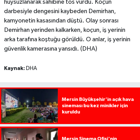
huysuzlanarak sahibine tos vurdu. Koçun
darbesiyle dengesini kaybeden Demirhan,
kamyonetin kasasından düştü. Olay sonrası
Demirhan yerinden kalkarken, koçun, iş yerinin
arka tarafına koştuğu görüldü. O anlar, iş yerinin
güvenlik kamerasına yansıdı. (DHA)
Kaynak:
DHA
Mersin Büyükşehir'in açık hava
sineması bu kez minikler için
kuruldu
Mersin Sinema Ofisi'nin