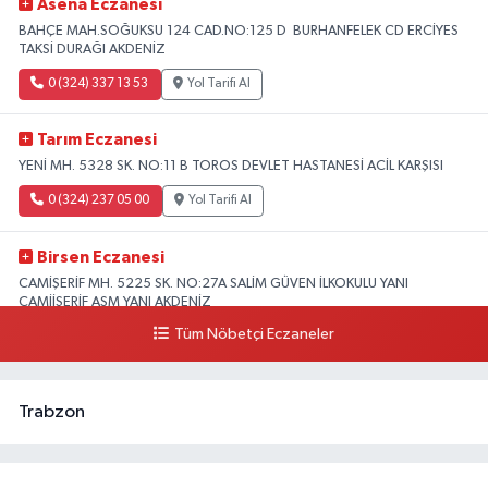
Asena Eczanesi
BAHÇE MAH.SOĞUKSU 124 CAD.NO:125 D BURHANFELEK CD ERCİYES
TAKSİ DURAĞI AKDENİZ
0 (324) 337 13 53
Yol Tarifi Al
Tarım Eczanesi
YENİ MH. 5328 SK. NO:11 B TOROS DEVLET HASTANESİ ACİL KARŞISI
0 (324) 237 05 00
Yol Tarifi Al
Birsen Eczanesi
CAMİŞERİF MH. 5225 SK. NO:27A SALİM GÜVEN İLKOKULU YANI
CAMİİŞERİF ASM YANI AKDENİZ
Tüm Nöbetçi Eczaneler
0 (324) 237 41 15
Yol Tarifi Al
Trabzon