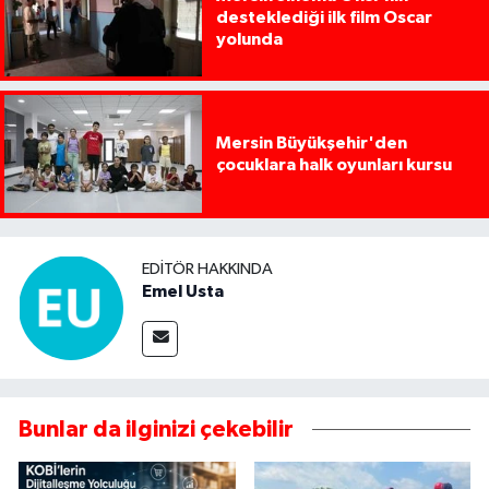
desteklediği ilk film Oscar
yolunda
Mersin Büyükşehir'den
çocuklara halk oyunları kursu
EDITÖR HAKKINDA
Emel Usta
Bunlar da ilginizi çekebilir