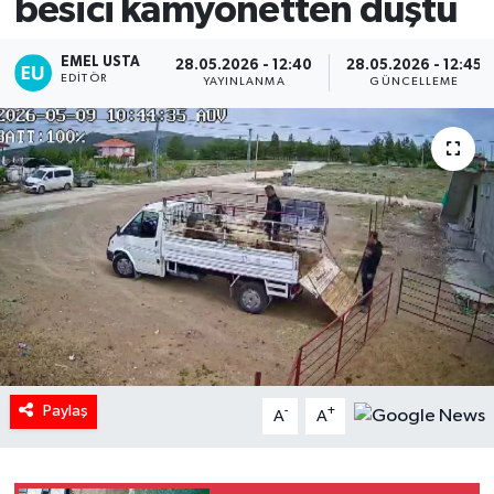
besici kamyonetten düştü
EMEL USTA
28.05.2026 - 12:40
28.05.2026 - 12:45
EDITÖR
YAYINLANMA
GÜNCELLEME
Paylaş
-
+
A
A