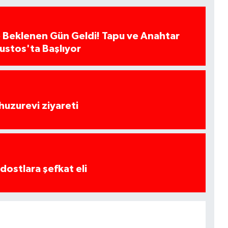
 Beklenen Gün Geldi! Tapu ve Anahtar
ğustos'ta Başlıyor
huzurevi ziyareti
dostlara şefkat eli