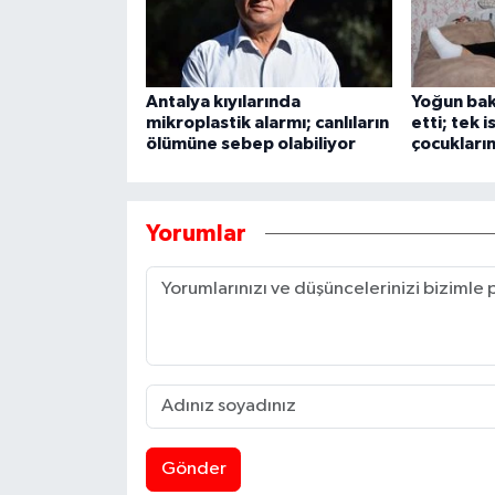
Antalya kıyılarında
Yoğun bak
mikroplastik alarmı; canlıların
etti; tek i
ölümüne sebep olabiliyor
çocukları
Yorumlar
Gönder