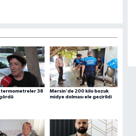
 termometreler 38
Mersin'de 200 kilo bozuk
 gördü
midye dolması ele geçirildi