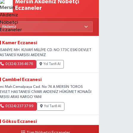
Mersin Akdeniz Nöbetçi
Eczaneler
Kamer Eczanesi
HSANİYE MH. KUVAYİ MİLLİYE CD. NO:173C ESKİ DEVLET
ASTANESİ KARŞISI AKDENİZ
0 (324) 336 46 76
Yol Tarifi Al
Çamlıbel Eczanesi
eni Mah.Cemalpaşa Cad. No:74 A MERSİN TOROS
EVLET HASTANESİ CİVARI AKDENİZ HÜKÜMET KONAĞI
ARŞISI ARAS KARGO YANI
0 (324) 237 37 99
Yol Tarifi Al
Göksu Eczanesi
ÜLTÜR MH. 4312 SK. NO. 1 E KÜLTÜR MH. EMNİYET
Tüm Nöbetçi Eczaneler