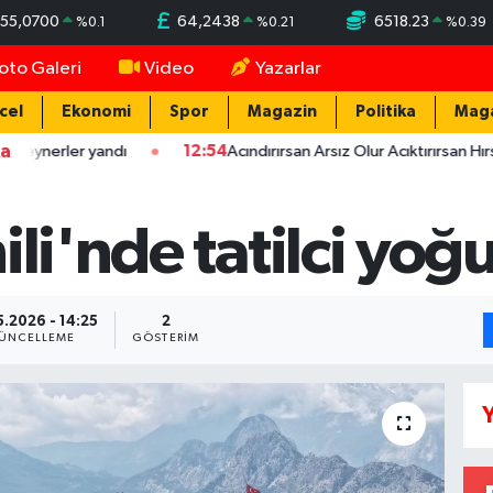
55,0700
64,2438
6518.23
%
0.1
%
0.21
%
0.39
oto Galeri
Video
Yazarlar
cel
Ekonomi
Spor
Magazin
Politika
Mag
ka
ler yandı
12:54
Acındırırsan Arsız Olur Acıktırırsan Hırsız Olur 
ili'nde tatilci yo
5.2026 - 14:25
2
ÜNCELLEME
GÖSTERIM
Y