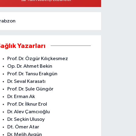
ÜDÜRÜ EVİ YAN SOKAĞI ÇAMLIBEL ASM KARŞISI CİVARI
KDENİZ
0 (324) 238 42 26
Yol Tarifi Al
rabzon
Sağlık Yazarları
Prof. Dr. Özgür Kılıçkesmez
Op. Dr. Ahmet Bekin
Prof. Dr. Tansu Erakgün
Dr. Seval Karasatı
Prof. Dr. Şule Güngör
Dr. Erman Ak
Prof. Dr. İlknur Erol
Dr. Alev Çamcıoğlu
Dr. Seçkin Ulusoy
Dt. Ömer Atar
Dr. Melih Aygün