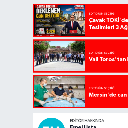
EDITÖRÜN SEÇTIĞI
Çavak TOKİ'de
Teslimleri 3 A
EDITÖRÜN SEÇTIĞI
Vali Toros'tan 
EDITÖRÜN SEÇTIĞI
Mersin'de can 
EDITÖR HAKKINDA
Emel Usta