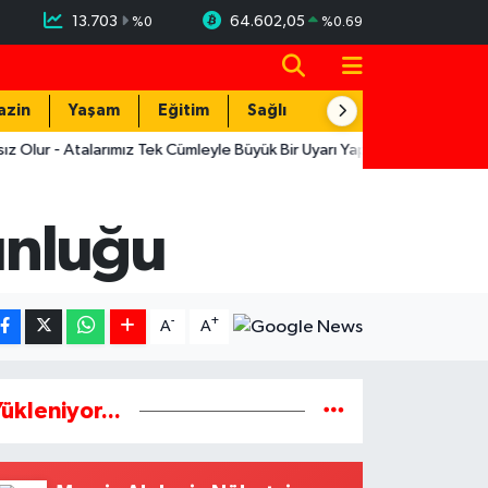
13.703
64.602,05
%
0
%
0.69
azin
Yaşam
Eğitim
Sağlık
Teknoloji
- Atalarımız Tek Cümleyle Büyük Bir Uyarı Yapmış
12:19
Muratpaşa
ğunluğu
-
+
A
A
ükleniyor...