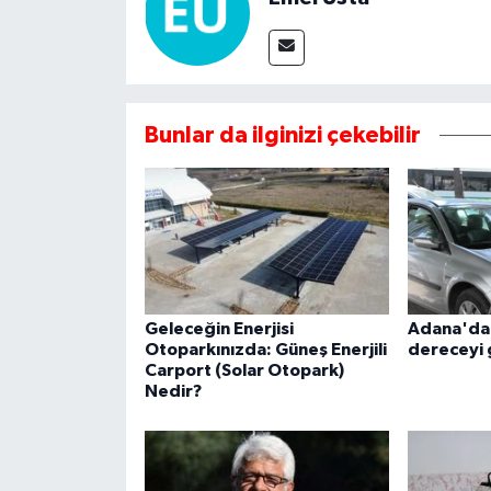
Bunlar da ilginizi çekebilir
Geleceğin Enerjisi
Adana'da
Otoparkınızda: Güneş Enerjili
dereceyi
Carport (Solar Otopark)
Nedir?