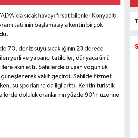
M
A
'da sıcak havayı fırsat bilenler Konyaaltı
T
yramı tatilinin başlamasıyla kentin birçok
ldu.
de 70, deniz suyu sıcaklığının 23 derece
len yerli ve yabancı tatilciler, dünyaca ünlü
llere akın etti. Sahillerde oluşan yoğunluk
ip güneşlenerek vakit geçirdi. Sahilde hizmet
en, su sporlarına da ilgi arttı. Kentin turistik
tellerde doluluk oranlarının yüzde 90'ın üzerine