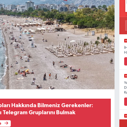
İ
H
Y
D
K
ları Hakkında Bilmeniz Gerekenler:
 Telegram Gruplarını Bulmak
K
e