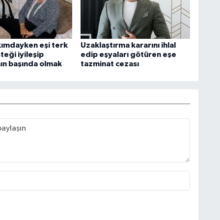
ımdayken eşi terk
Uzaklaştırma kararını ihlal
steği iyileşip
edip eşyaları götüren eşe
nın başında olmak
tazminat cezası