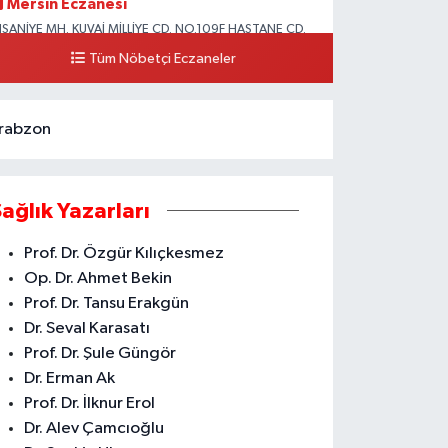
Mersin Eczanesi
HSANİYE MH. KUVAİ MİLLİYE CD. NO.109F HASTANE CD.
KDENİZ BELEDİYESİ ARKASI ZİRAAT BANKASI
Tüm Nöbetçi Eczaneler
URUÇEŞME ŞUBESİ KARŞISI AKDENİZ
0 (324) 337 10 17
Yol Tarifi Al
rabzon
Sağlık Yazarları
Prof. Dr. Özgür Kılıçkesmez
Op. Dr. Ahmet Bekin
Prof. Dr. Tansu Erakgün
Dr. Seval Karasatı
Prof. Dr. Şule Güngör
Dr. Erman Ak
Prof. Dr. İlknur Erol
Dr. Alev Çamcıoğlu