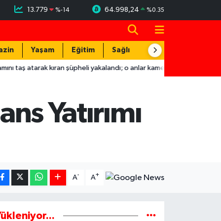
13.779
64.998,24
%
-14
%
0.35
azin
Yaşam
Eğitim
Sağlık
Teknoloji
rak kıran şüpheli yakalandı; o anlar kamerada
22:04
Hatay'da T
jans Yatırımı
-
+
A
A
ükleniyor...