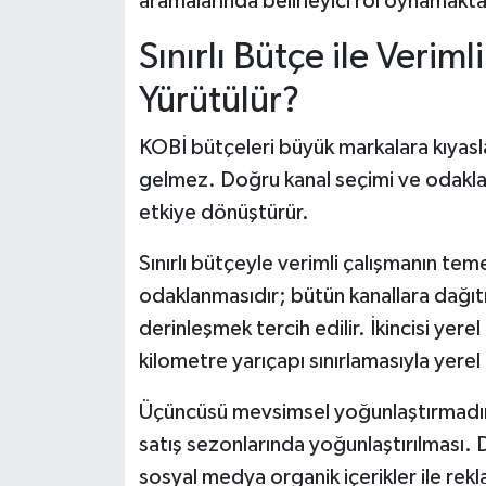
aramalarında belirleyici rol oynamakta
Sınırlı Bütçe ile Veriml
Yürütülür?
KOBİ bütçeleri büyük markalara kıyasla 
gelmez. Doğru kanal seçimi ve odakl
etkiye dönüştürür.
Sınırlı bütçeyle verimli çalışmanın temel 
odaklanmasıdır; bütün kanallara dağıtıl
derinleşmek tercih edilir. İkincisi yer
kilometre yarıçapı sınırlamasıyla yer
Üçüncüsü mevsimsel yoğunlaştırmadır; 
satış sezonlarında yoğunlaştırılması.
sosyal medya organik içerikler ile rekla