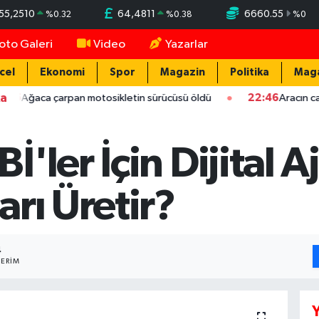
55,2510
64,4811
6660.55
%
0.32
%
0.38
%
0
oto Galeri
Video
Yazarlar
cel
Ekonomi
Spor
Magazin
Politika
Mag
ka
arpan motosikletin sürücüsü öldü
22:46
Aracın camını taş ata
ler İçin Dijital A
rı Üretir?
4
ERIM
Y