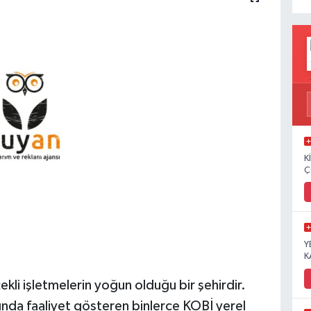
K
Ç
Y
K
ekli işletmelerin yoğun olduğu bir şehirdir.
rında faaliyet gösteren binlerce KOBİ yerel