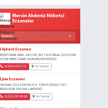
Mersin Akdeniz Nöbetçi
Eczaneler
Ayberk Eczanesi
İREMİTHANE MAH. 4413 SK. NO:1 A İSTİKLAL CD.ÖZGÜR
OCUK PARKI CİVARI GELİNLİKÇİLER KÖŞESİ
0 (324) 233 51 15
Yol Tarifi Al
Jale Eczanesi
ENI MAH.5314 SOK.NO:6 A TOROS DEVLET HST
ARŞISI (ESKİ SSK HAS.) AKDENİZ
0 (324) 237 99 00
Yol Tarifi Al