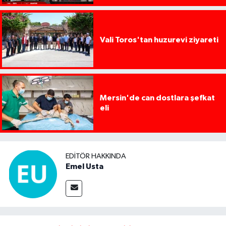
Vali Toros'tan huzurevi ziyareti
Mersin'de can dostlara şefkat
eli
EDITÖR HAKKINDA
Emel Usta