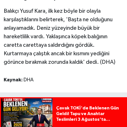
Balıkçı Yusuf Kara, ilk kez böyle bir olayla
karşılaştıklarını belirterek, 'Başta ne olduğunu
anlayamadık. Deniz yüzeyinde büyük bir
hareketlilik vardı. Yaklaşınca köpek balığının
caretta carettaya saldırdığını gördük.
Kurtarmaya çalıştık ancak bir kısmını yediğini
görünce bırakmak zorunda kaldık' dedi. (DHA)
Kaynak:
DHA
Çavak TOKİ'de Beklenen Gün
Geldi! Tapu ve Anahtar
Teslimleri 3 Ağustos'ta
Başlıyor