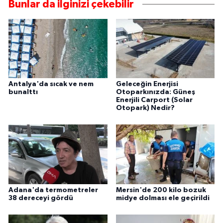
Bunlar da ilginizi çekebilir
Antalya'da sıcak ve nem
Geleceğin Enerjisi
bunalttı
Otoparkınızda: Güneş
Enerjili Carport (Solar
Otopark) Nedir?
Adana'da termometreler
Mersin'de 200 kilo bozuk
38 dereceyi gördü
midye dolması ele geçirildi