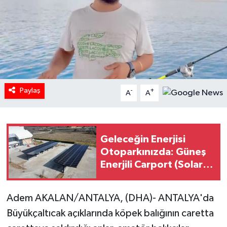
Paylaş
-
+
A
A
Geleceğin Enerjisi
Otoparkınızda: Güneş
Enerjili Carport (Solar
Otopark) Nedir?
Adem AKALAN/ANTALYA, (DHA)- ANTALYA'da
Büyükçaltıcak açıklarında köpek balığının caretta