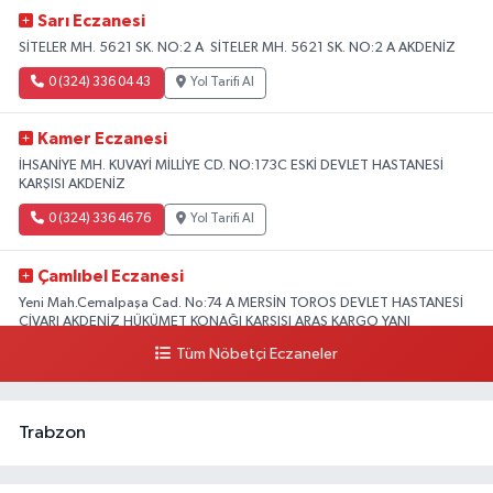
Sarı Eczanesi
SİTELER MH. 5621 SK. NO:2 A SİTELER MH. 5621 SK. NO:2 A AKDENİZ
0 (324) 336 04 43
Yol Tarifi Al
Kamer Eczanesi
İHSANİYE MH. KUVAYİ MİLLİYE CD. NO:173C ESKİ DEVLET HASTANESİ
KARŞISI AKDENİZ
0 (324) 336 46 76
Yol Tarifi Al
Çamlıbel Eczanesi
Yeni Mah.Cemalpaşa Cad. No:74 A MERSİN TOROS DEVLET HASTANESİ
CİVARI AKDENİZ HÜKÜMET KONAĞI KARŞISI ARAS KARGO YANI
Tüm Nöbetçi Eczaneler
0 (324) 237 37 99
Yol Tarifi Al
Trabzon