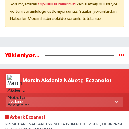
Yorum yazarak
topluluk kurallarımızı
kabul etmiş bulunuyor
ve tüm sorumluluğu üstleniyorsunuz. Yazılan yorumlardan
Haberler Mersin hiçbir şekilde sorumlu tutulamaz.
Yükleniyor...
Mersin Akdeniz Nöbetçi Eczaneler
Ayberk Eczanesi
KİREMİTHANE MAH. 4413 SK. NO:1 A İSTİKLAL CD.ÖZGÜR ÇOCUK PARKI