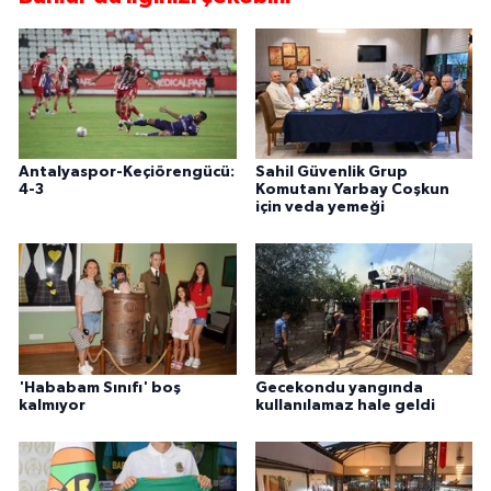
Antalyaspor-Keçiörengücü:
Sahil Güvenlik Grup
4-3
Komutanı Yarbay Coşkun
için veda yemeği
'Hababam Sınıfı' boş
Gecekondu yangında
kalmıyor
kullanılamaz hale geldi