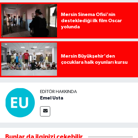
Mersin Sinema Ofisi'nin
desteklediği ilk film Oscar
yolunda
Mersin Büyükşehir'den
çocuklara halk oyunları kursu
EDITÖR HAKKINDA
Emel Usta
Bunlar da ilginizi çekebilir