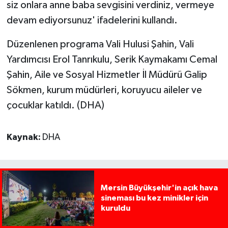
siz onlara anne baba sevgisini verdiniz, vermeye
devam ediyorsunuz' ifadelerini kullandı.
Düzenlenen programa Vali Hulusi Şahin, Vali
Yardımcısı Erol Tanrıkulu, Serik Kaymakamı Cemal
Şahin, Aile ve Sosyal Hizmetler İl Müdürü Galip
Sökmen, kurum müdürleri, koruyucu aileler ve
çocuklar katıldı. (DHA)
Kaynak:
DHA
Mersin Büyükşehir'in açık hava
sineması bu kez minikler için
kuruldu