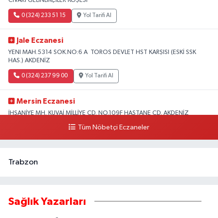
CİVARI GELİNLİKÇİLER KÖŞESİ
0 (324) 233 51 15
Yol Tarifi Al
Jale Eczanesi
YENI MAH.5314 SOK.NO:6 A TOROS DEVLET HST KARŞISI (ESKİ SSK
HAS.) AKDENİZ
0 (324) 237 99 00
Yol Tarifi Al
Mersin Eczanesi
İHSANİYE MH. KUVAİ MİLLİYE CD. NO.109F HASTANE CD. AKDENİZ
BELEDİYESİ ARKASI ZİRAAT BANKASI KURUÇEŞME ŞUBESİ KARŞISI
Tüm Nöbetçi Eczaneler
AKDENİZ
0 (324) 337 10 17
Yol Tarifi Al
Trabzon
Sağlık Yazarları