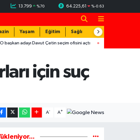
13.799
64.225,61
%
70
%
-0.63
azin
Yaşam
Eğitim
Sağlık
Teknoloji
ayı Davut Çetin seçim ofisini açtı
17:29
Hırsızlar trafodaki ba
arı için suç
-
+
A
A
ükleniyor...