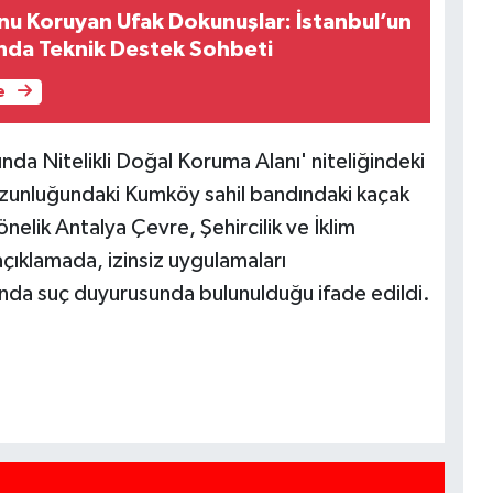
u Koruyan Ufak Dokunuşlar: İstanbul’un
rında Teknik Destek Sohbeti
Y
e
da Nitelikli Doğal Koruma Alanı' niteliğindeki
zunluğundaki Kumköy sahil bandındaki kaçak
nelik Antalya Çevre, Şehircilik ve İklim
açıklamada, izinsiz uygulamaları
kında suç duyurusunda bulunulduğu ifade edildi.