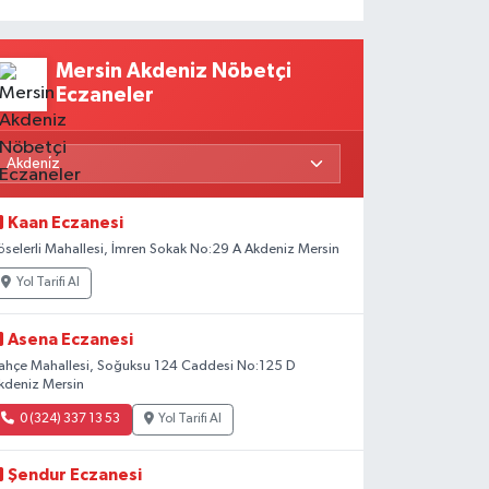
Mersin Akdeniz Nöbetçi
Eczaneler
Kaan Eczanesi
öselerli Mahallesi, İmren Sokak No:29 A Akdeniz Mersin
Yol Tarifi Al
Asena Eczanesi
ahçe Mahallesi, Soğuksu 124 Caddesi No:125 D
kdeniz Mersin
0 (324) 337 13 53
Yol Tarifi Al
Şendur Eczanesi