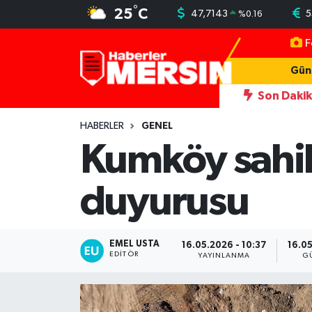
°
25
C
47,7143
5
%
0.16
F
Mersin Nöbetçi Eczaneler
Gün
Mersin Hava Durumu
Son Daki
 yakalandı
22:35
Otomobil ve hafif ticari araçla çarpışan moto
Mersin Trafik Yoğunluk Haritası
HABERLER
GENEL
Kumköy sahili
Süper Lig Puan Durumu ve Fikstür
duyurusu
Tüm Manşetler
Son Dakika Haberleri
EMEL USTA
16.05.2026 - 10:37
16.05
EDITÖR
YAYINLANMA
G
Haber Arşivi