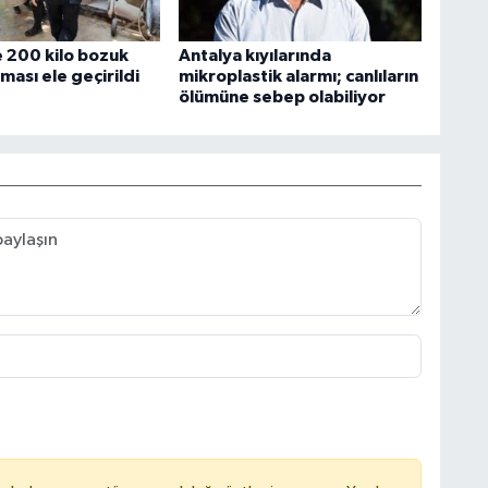
 200 kilo bozuk
Antalya kıyılarında
ası ele geçirildi
mikroplastik alarmı; canlıların
ölümüne sebep olabiliyor