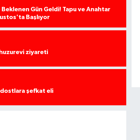
 Beklenen Gün Geldi! Tapu ve Anahtar
ğustos'ta Başlıyor
huzurevi ziyareti
dostlara şefkat eli