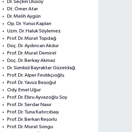
Dr. Seçkin Ulusoy
Yenimahalle Eczanesi
Dt. Ömer Atar
eni Mahallesi, 5315 Sokak No:15 B Akdeniz Mersin
Dr. Melih Aygün
0 (324) 239 32 72
Yol Tarifi Al
Op. Dr. Yunus Kaplan
Uzm. Dr. Haluk Söylemez
Prof. Dr. Murat Topdağ
Doç. Dr. Aydıncan Akdur
Prof. Dr. Murat Demirel
Doç. Dr. Berkay Akmaz
Dr. Sümbül Bayraktar Güzeldağ
Prof. Dr. Alper Fındıkçıoğlu
Prof. Dr. Yavuz Beşoğul
Ody. Emel Uğur
Prof. Dr. Ebru Ayvazoğlu Soy
Prof. Dr. Serdar Nasır
Prof. Dr. Tuna Katırcıbaşı
Prof. Dr. Berkan Reşorlu
Prof. Dr. Murat Songu