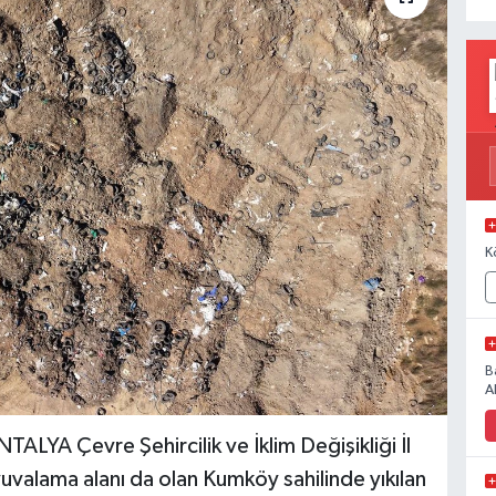
K
B
A
A Çevre Şehircilik ve İklim Değişikliği İl
valama alanı da olan Kumköy sahilinde yıkılan