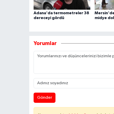
Adana'da termometreler 38
Mersin'de
dereceyi gördü
midye dolm
Yorumlar
Gönder