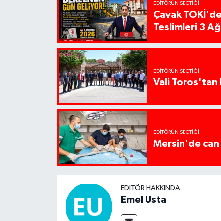
EDITÖRÜN SEÇTIĞI
Çavak TOKİ'de
Teslimleri 3 A
EDITÖRÜN SEÇTIĞI
Vali Toros'tan 
EDITÖRÜN SEÇTIĞI
Mersin'de can 
EDITÖR HAKKINDA
Emel Usta