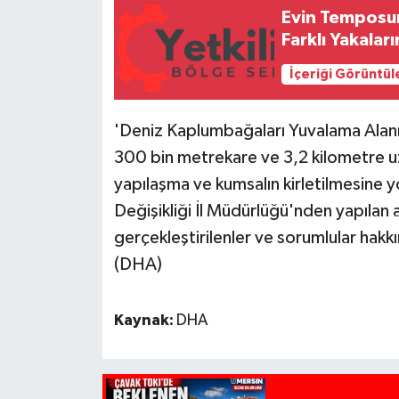
Evin Temposun
Farklı Yakala
İçeriği Görüntül
'Deniz Kaplumbağaları Yuvalama Alanın
300 bin metrekare ve 3,2 kilometre u
yapılaşma ve kumsalın kirletilmesine yö
Değişikliği İl Müdürlüğü'nden yapılan 
gerçekleştirilenler ve sorumlular hak
(DHA)
Kaynak:
DHA