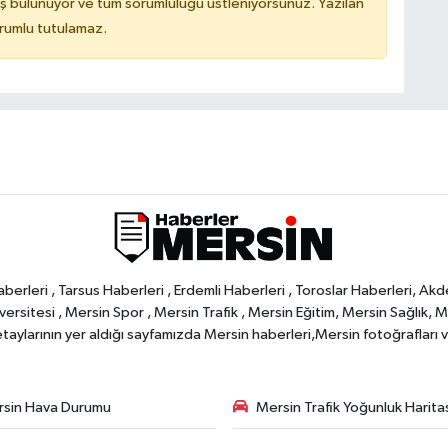
ş bulunuyor ve tüm sorumluluğu üstleniyorsunuz. Yazılan
orumlu tutulamaz.
rleri , Tarsus Haberleri , Erdemli Haberleri , Toroslar Haberleri, Akd
rsitesi , Mersin Spor , Mersin Trafik , Mersin Eğitim, Mersin Sağlık, Mers
ylarının yer aldığı sayfamızda Mersin haberleri,Mersin fotoğrafları ve 
sin Hava Durumu
Mersin Trafik Yoğunluk Harita