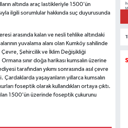
arın altında araç lastikleriyle 1500'ün
İ
M
yla ilgili sorumlular hakkında suç duyurusunda
esi arasında kalan ve nesli tehlike altındaki
T
Y
larının yuvalama alanı olan Kumköy sahilinde
Çevre, Şehircilik ve İklim Değişikliği
dı. Ormana sınır doğa harikası kumsalın üzerine
ediyesi tarafından yıkımı sonrasında asıl çevre
İ
M
di. Çardaklarda yaşayanların yıllarca kumsalın
kurları foseptik olarak kullandıkları ortaya çıktı.
yapılan 1500'ün üzerinde foseptik çukurunu
T
N