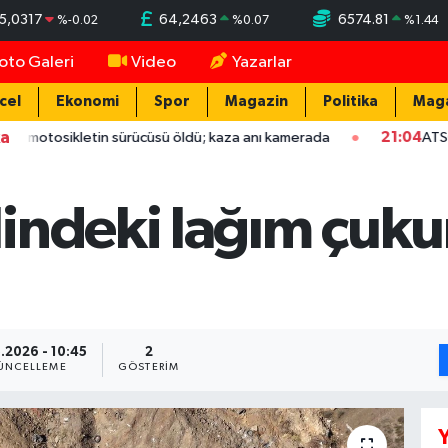
5,0317
64,2463
6574.81
%
-0.02
%
0.07
%
1.44
oto Galeri
Video
Yazarlar
cel
Ekonomi
Spor
Magazin
Politika
Mag
ka
sikletin sürücüsü öldü; kaza anı kamerada
21:04
ATSO başkan ad
ndeki lağım çukurl
.2026 - 10:45
2
ÜNCELLEME
GÖSTERIM
Y