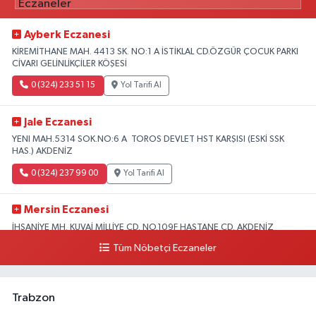
Ayberk Eczanesi
KİREMİTHANE MAH. 4413 SK. NO:1 A İSTİKLAL CD.ÖZGÜR ÇOCUK PARKI
CİVARI GELİNLİKÇİLER KÖŞESİ
0 (324) 233 51 15
Yol Tarifi Al
Jale Eczanesi
YENI MAH.5314 SOK.NO:6 A TOROS DEVLET HST KARŞISI (ESKİ SSK
HAS.) AKDENİZ
0 (324) 237 99 00
Yol Tarifi Al
Mersin Eczanesi
İHSANİYE MH. KUVAİ MİLLİYE CD. NO.109F HASTANE CD. AKDENİZ
BELEDİYESİ ARKASI ZİRAAT BANKASI KURUÇEŞME ŞUBESİ KARŞISI
Tüm Nöbetçi Eczaneler
AKDENİZ
0 (324) 337 10 17
Yol Tarifi Al
Trabzon