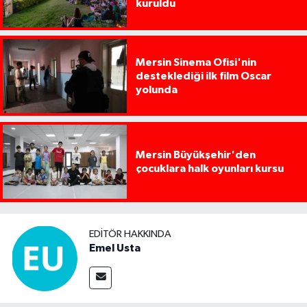
kuruldu
Mersin Sinema Ofisi'nin
desteklediği ilk film Oscar
yolunda
Mersin Büyükşehir'den
çocuklara halk oyunları kursu
EDITÖR HAKKINDA
Emel Usta