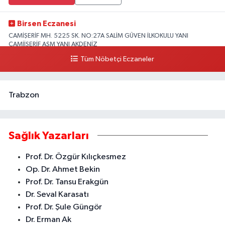
Birsen Eczanesi
CAMİŞERİF MH. 5225 SK. NO:27A SALİM GÜVEN İLKOKULU YANI
CAMİİŞERİF ASM YANI AKDENİZ
Tüm Nöbetçi Eczaneler
0 (324) 237 41 15
Yol Tarifi Al
Trabzon
Sağlık Yazarları
Prof. Dr. Özgür Kılıçkesmez
Op. Dr. Ahmet Bekin
Prof. Dr. Tansu Erakgün
Dr. Seval Karasatı
Prof. Dr. Şule Güngör
Dr. Erman Ak