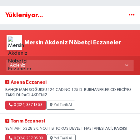
Yükleniyor...
Mersin Akdeniz Nöbetçi Eczaneler
Asena Eczanesi
BAHÇE MAH.SOĞUKSU 124 CAD.NO:125 D BURHANFELEK CD ERCİYES
TAKSİ DURAĞI AKDENİZ
0 (324) 337 13 53
Yol Tarifi Al
Tarım Eczanesi
YENİ MH. 5328 SK. NO:11 B TOROS DEVLET HASTANESİ ACİL KARŞISI
0 (324) 237 05 00
Yol Tarifi Al