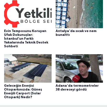
Evin Temposunu Koruyan
Antalya'da sıcak ve nem
Ufak Dokunuşlar:
bunalttı
İstanbul’un Farklı
Yakalarında Teknik Destek
Sohbeti
Geleceğin Enerjisi
Adana'da termometreler
Otoparkınızda: Güneş
38 dereceyi gördü
Enerjili Carport (Solar
Otopark) Nedir?