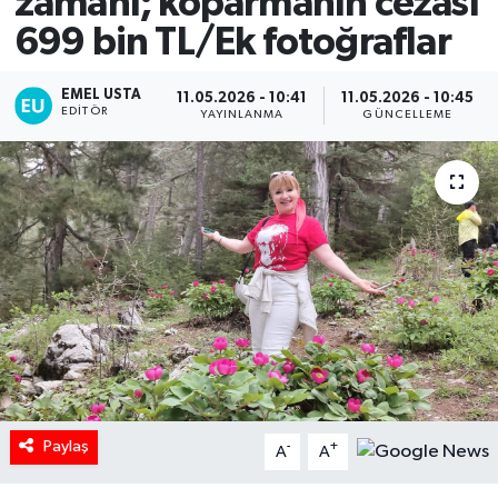
zamanı; koparmanın cezası
699 bin TL/Ek fotoğraflar
EMEL USTA
11.05.2026 - 10:41
11.05.2026 - 10:45
EDITÖR
YAYINLANMA
GÜNCELLEME
Paylaş
-
+
A
A