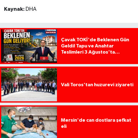
Kaynak:
DHA
Çavak TOKİ'de Beklenen Gün
Geldi! Tapu ve Anahtar
Teslimleri 3 Ağustos'ta
Başlıyor
Vali Toros'tan huzurevi ziyareti
Mersin'de can dostlara şefkat
eli