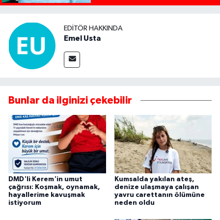
EDITÖR HAKKINDA
Emel Usta
Bunlar da ilginizi çekebilir
DMD'li Kerem'in umut
Kumsalda yakılan ateş,
çağrısı: Koşmak, oynamak,
denize ulaşmaya çalışan
hayallerime kavuşmak
yavru carettanın ölümüne
istiyorum
neden oldu