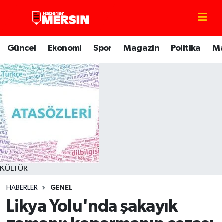
Mersin Nöbetçi Eczaneler
Güncel
Ekonomi
Spor
Magazin
Politika
M
Mersin Hava Durumu
Mersin Trafik Yoğunluk Haritası
Süper Lig Puan Durumu ve Fikstür
Tüm Manşetler
Son Dakika Haberleri
KÜLTÜR
HABERLER
GENEL
Haber Arşivi
Likya Yolu'nda şakayık