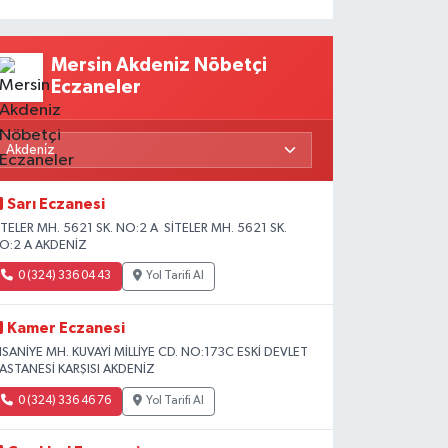
Mersin Akdeniz Nöbetçi
Eczaneler
Sarı Eczanesi
İTELER MH. 5621 SK. NO:2 A SİTELER MH. 5621 SK.
O:2 A AKDENİZ
0 (324) 336 04 43
Yol Tarifi Al
Kamer Eczanesi
HSANİYE MH. KUVAYİ MİLLİYE CD. NO:173C ESKİ DEVLET
ASTANESİ KARŞISI AKDENİZ
0 (324) 336 46 76
Yol Tarifi Al