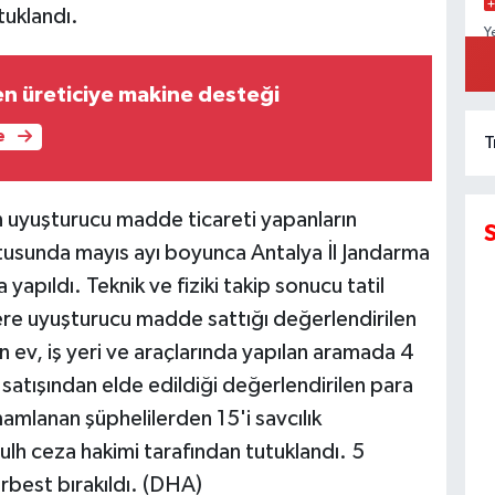
tuklandı.
Y
D
K
n üreticiye makine desteği
e
T
 uyuşturucu madde ticareti yapanların
tusunda mayıs ayı boyunca Antalya İl Jandarma
yapıldı. Teknik ve fiziki takip sonucu tatil
lere uyuşturucu madde sattığı değerlendirilen
in ev, iş yeri ve araçlarında yapılan aramada 4
satışından elde edildiği değerlendirilen para
mamlanan şüphelilerden 15'i savcılık
sulh ceza hakimi tarafından tutuklandı. 5
erbest bırakıldı. (DHA)