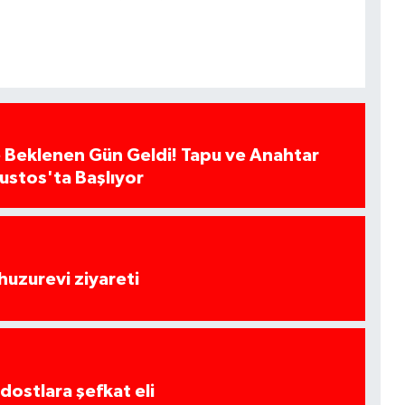
 Beklenen Gün Geldi! Tapu ve Anahtar
ğustos'ta Başlıyor
huzurevi ziyareti
dostlara şefkat eli