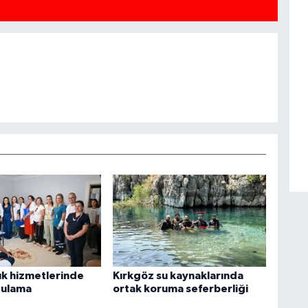
ık hizmetlerinde
Kırkgöz su kaynaklarında
gulama
ortak koruma seferberliği