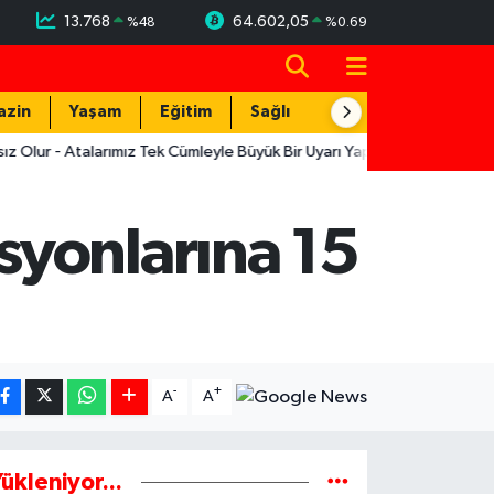
13.768
64.602,05
%
48
%
0.69
azin
Yaşam
Eğitim
Sağlık
Teknoloji
- Atalarımız Tek Cümleyle Büyük Bir Uyarı Yapmış
12:19
Muratpaşa
syonlarına 15
-
+
A
A
ükleniyor...