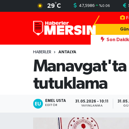
°
29
C
47,5986
%
0.06
F
Mersin Nöbetçi Eczaneler
Gün
Mersin Hava Durumu
Son Daki
in yeni simgesi Henna Heykeli
13:06
İşçilerin kaldığı konteyner
Mersin Trafik Yoğunluk Haritası
HABERLER
ANTALYA
Manavgat'ta 
Süper Lig Puan Durumu ve Fikstür
tutuklama
Tüm Manşetler
Son Dakika Haberleri
EMEL USTA
31.05.2026 - 10:11
31.05
EDITÖR
YAYINLANMA
GÜ
Haber Arşivi