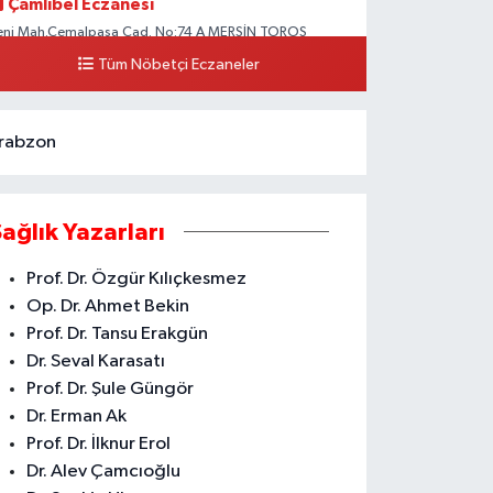
Çamlıbel Eczanesi
eni Mah.Cemalpaşa Cad. No:74 A MERSİN TOROS
EVLET HASTANESİ CİVARI AKDENİZ HÜKÜMET KONAĞI
Tüm Nöbetçi Eczaneler
ARŞISI ARAS KARGO YANI
0 (324) 237 37 99
Yol Tarifi Al
rabzon
Sağlık Yazarları
Prof. Dr. Özgür Kılıçkesmez
Op. Dr. Ahmet Bekin
Prof. Dr. Tansu Erakgün
Dr. Seval Karasatı
Prof. Dr. Şule Güngör
Dr. Erman Ak
Prof. Dr. İlknur Erol
Dr. Alev Çamcıoğlu