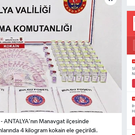
S
N
İ
H
ANTALYA'nın Manavgat ilçesinde
arında 4 kilogram kokain ele geçirildi.