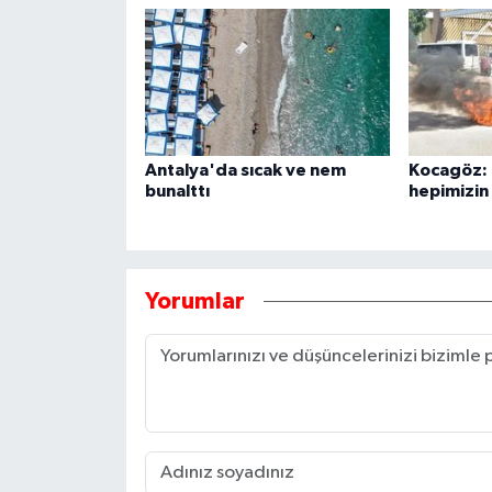
Antalya'da sıcak ve nem
Kocagöz:
bunalttı
hepimizin
Yorumlar