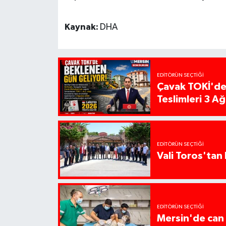
Kaynak:
DHA
EDITÖRÜN SEÇTIĞI
Çavak TOKİ'de
Teslimleri 3 A
EDITÖRÜN SEÇTIĞI
Vali Toros'tan 
EDITÖRÜN SEÇTIĞI
Mersin'de can 