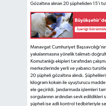
Gözaltına alınan 20 şüpheliden 15'i tu
Büyükşehir'de
İçeriği Görüntül
Manavgat Cumhuriyet Başsavcılığı'nın
yakalanmasına yönelik talimatı doğrul
Komutanlığı ekipleri tarafından çalışma 
merkezlerinde yerli ve yabancı tursit
20 şüpheli gözaltına alındı. Şüpheliler
kilogram kokain ile uyuşturucu madde 
ele geçirildi. Jandarmada işlemleri ta
sorgularının ardından sevk edildikleri 
şüpheli ise adli kontrol tedbirleriyle s