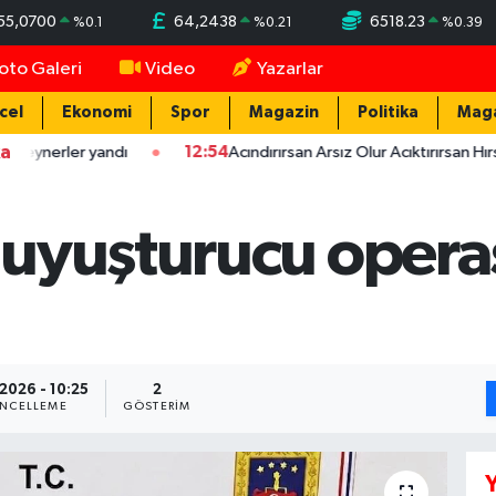
55,0700
64,2438
6518.23
%
0.1
%
0.21
%
0.39
oto Galeri
Video
Yazarlar
cel
Ekonomi
Spor
Magazin
Politika
Mag
ka
ler yandı
12:54
Acındırırsan Arsız Olur Acıktırırsan Hırsız Olur 
uyuşturucu opera
.2026 - 10:25
2
NCELLEME
GÖSTERIM
Y