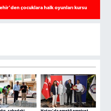
hir'den çocuklara halk oyunları kursu
dız, sahadaki
Hatay'da emekli emniyet