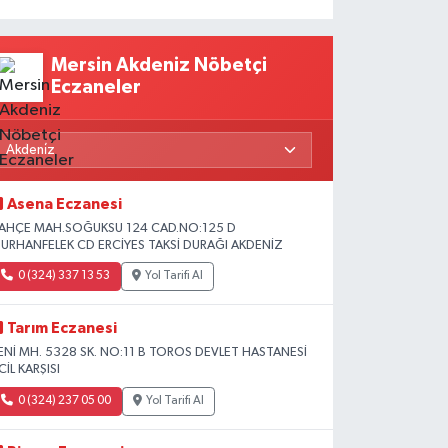
Mersin Akdeniz Nöbetçi
Eczaneler
Asena Eczanesi
AHÇE MAH.SOĞUKSU 124 CAD.NO:125 D
URHANFELEK CD ERCİYES TAKSİ DURAĞI AKDENİZ
0 (324) 337 13 53
Yol Tarifi Al
Tarım Eczanesi
ENİ MH. 5328 SK. NO:11 B TOROS DEVLET HASTANESİ
CİL KARŞISI
0 (324) 237 05 00
Yol Tarifi Al