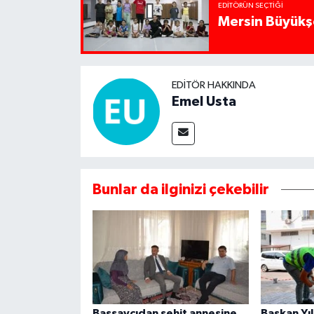
EDITÖRÜN SEÇTIĞI
Mersin Büyükşe
EDITÖR HAKKINDA
Emel Usta
Bunlar da ilginizi çekebilir
Başsavcıdan şehit annesine
Başkan Yıl