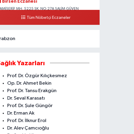
Birsen Eczanesi
AMİŞERİF MH. 5225 SK. NO:27A SALİM GÜVEN
LKOKULU YANI CAMİİŞERİF ASM YANI AKDENİZ
Tüm Nöbetçi Eczaneler
0 (324) 237 41 15
Yol Tarifi Al
rabzon
Sağlık Yazarları
Prof. Dr. Özgür Kılıçkesmez
Op. Dr. Ahmet Bekin
Prof. Dr. Tansu Erakgün
Dr. Seval Karasatı
Prof. Dr. Şule Güngör
Dr. Erman Ak
Prof. Dr. İlknur Erol
Dr. Alev Çamcıoğlu