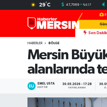
°
29
C
47,7069
%
0.17
F
Mersin Nöbetçi Eczaneler
Gün
Mersin Hava Durumu
Son Daki
16:07
HBB'den çocuklara bilim ve eğlence dolu yaz etkinlikleri
Mersin Trafik Yoğunluk Haritası
HABERLER
BÖLGE
Mersin Büyük
Süper Lig Puan Durumu ve Fikstür
alanlarında t
Tüm Manşetler
Son Dakika Haberleri
EMEL USTA
30.05.2026 - 17:28
30.0
EDITÖR
YAYINLANMA
G
Haber Arşivi