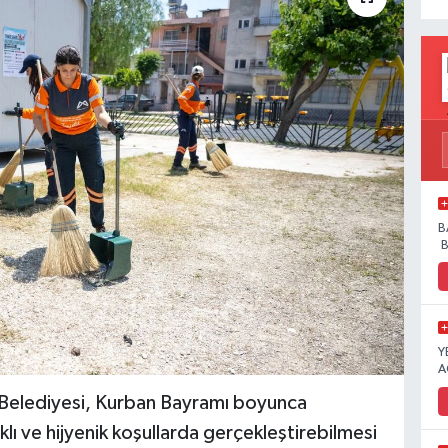
B
B
Y
A
elediyesi, Kurban Bayramı boyunca
klı ve hijyenik koşullarda gerçekleştirebilmesi