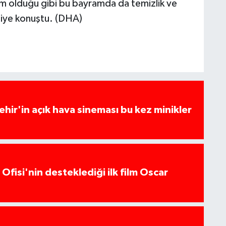
am olduğu gibi bu bayramda da temizlik ve
 diye konuştu. (DHA)
hir'in açık hava sineması bu kez minikler
Ofisi'nin desteklediği ilk film Oscar