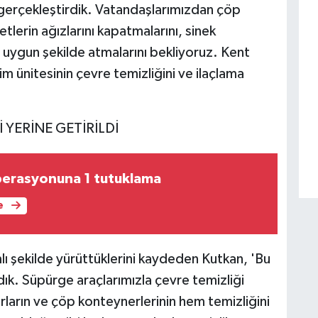
i gerçekleştirdik. Vatandaşlarımızdan çöp
lerin ağızlarını kapatmalarını, sinek
ygun şekilde atmalarını bekliyoruz. Kent
 ünitesinin çevre temizliğini ve ilaçlama
 YERİNE GETİRİLDİ
perasyonuna 1 tutuklama
e
mlı şekilde yürüttüklerini kaydeden Kutkan, 'Bu
dık. Süpürge araçlarımızla çevre temizliği
ların ve çöp konteynerlerinin hem temizliğini