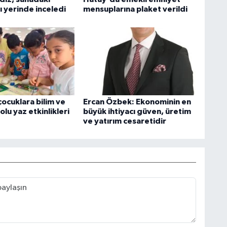
ı yerinde inceledi
mensuplarına plaket verildi
ocuklara bilim ve
Ercan Özbek: Ekonominin en
lu yaz etkinlikleri
büyük ihtiyacı güven, üretim
ve yatırım cesaretidir