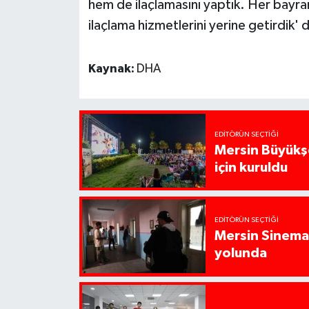
hem de ilaçlamasını yaptık. Her bayr
ilaçlama hizmetlerini yerine getirdik'
Kaynak:
DHA
EDITÖRÜN SEÇTIĞI
Mersin Büyükşe
için kuruldu
EDITÖRÜN SEÇTIĞI
Mersin Sinema 
yolunda