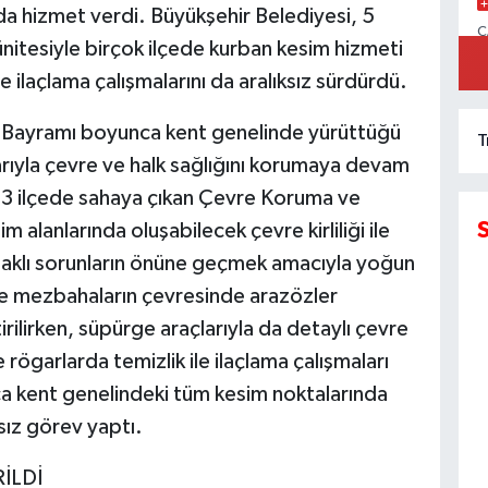
da hizmet verdi. Büyükşehir Belediyesi, 5
C
itesiyle birçok ilçede kurban kesim hizmeti
İ
 ilaçlama çalışmalarını da aralıksız sürdürdü.
n Bayramı boyunca kent genelinde yürüttüğü
T
arıyla çevre ve halk sağlığını korumaya devam
 13 ilçede sahaya çıkan Çevre Koruma ve
m alanlarında oluşabilecek çevre kirliliği ile
ynaklı sorunların önüne geçmek amacıyla yoğun
ve mezbahaların çevresinde arazözler
irilirken, süpürge araçlarıyla da detaylı çevre
 rögarlarda temizlik ile ilaçlama çalışmaları
a kent genelindeki tüm kesim noktalarında
ksız görev yaptı.
İLDİ