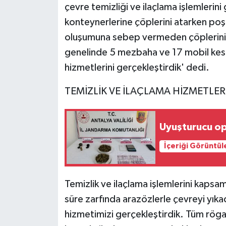
çevre temizliği ve ilaçlama işlemlerin
konteynerlerine çöplerini atarken poşet
oluşumuna sebep vermeden çöplerini u
genelinde 5 mezbaha ve 17 mobil kesim
hizmetlerini gerçekleştirdik' dedi.
TEMİZLİK VE İLAÇLAMA HİZMETLERİ
Uyuşturucu o
İçeriği Görüntül
Temizlik ve ilaçlama işlemlerini kapsa
süre zarfında arazözlerle çevreyi yıka
hizmetimizi gerçekleştirdik. Tüm rögar