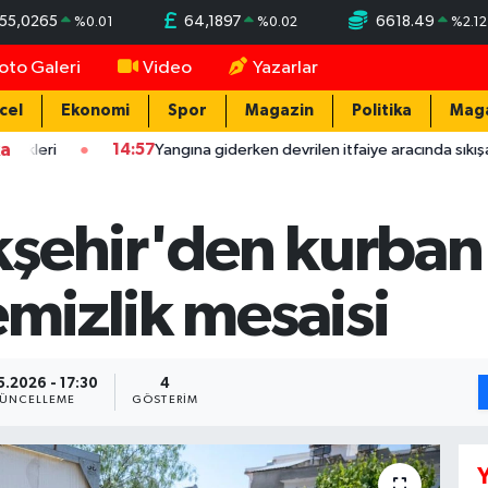
55,0265
64,1897
6618.49
%
0.01
%
0.02
%
2.12
oto Galeri
Video
Yazarlar
cel
Ekonomi
Spor
Magazin
Politika
Mag
ka
14:57
Yangına giderken devrilen itfaiye aracında sıkışan erleri, mes
şehir'den kurban
emizlik mesaisi
5.2026 - 17:30
4
ÜNCELLEME
GÖSTERIM
Y