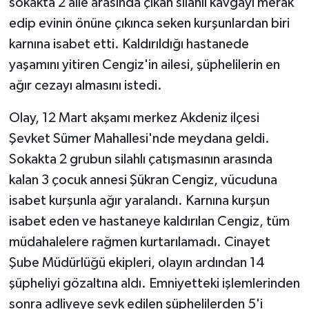
sokakta 2 aile arasında çıkan silahlı kavgayı merak
edip evinin önüne çıkınca seken kurşunlardan biri
karnına isabet etti. Kaldırıldığı hastanede
yaşamını yitiren Cengiz'in ailesi, şüphelilerin en
ağır cezayı almasını istedi.
Olay, 12 Mart akşamı merkez Akdeniz ilçesi
Şevket Sümer Mahallesi'nde meydana geldi.
Sokakta 2 grubun silahlı çatışmasının arasında
kalan 3 çocuk annesi Şükran Cengiz, vücuduna
isabet kurşunla ağır yaralandı. Karnına kurşun
isabet eden ve hastaneye kaldırılan Cengiz, tüm
müdahalelere rağmen kurtarılamadı. Cinayet
Şube Müdürlüğü ekipleri, olayın ardından 14
şüpheliyi gözaltına aldı. Emniyetteki işlemlerinden
sonra adliyeye sevk edilen şüphelilerden 5'i