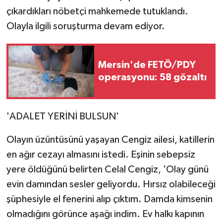
çıkardıkları nöbetçi mahkemede tutuklandı.
Olayla ilgili soruşturma devam ediyor.
Mersin'de FETÖ/PDY
operasyonu: 58 gözaltı
'ADALET YERİNİ BULSUN'
Olayın üzüntüsünü yaşayan Cengiz ailesi, katillerin
en ağır cezayı almasını istedi. Eşinin sebepsiz
yere öldüğünü belirten Celal Cengiz, 'Olay günü
evin damından sesler geliyordu. Hırsız olabileceği
şüphesiyle el fenerini alıp çıktım. Damda kimsenin
olmadığını görünce aşağı indim. Ev halkı kapının