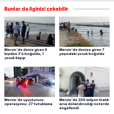
Bunlar da ilginizi çekebilir
Mersin'de deniz giren 6
Mersin'de denize giren 7
kişiden 3'ü boğuldu, 1
yaşındaki çocuk boğuldu
çocuk kayıp
Mersin'de uyuşturucu
Mersin'de 200 milyon liralık
operasyonu: 27 tutuklama
arsa dolandırıcılığı noterde
engellendi