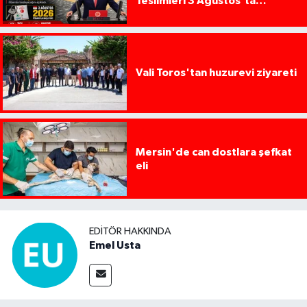
Teslimleri 3 Ağustos'ta
Başlıyor
Vali Toros'tan huzurevi ziyareti
Mersin'de can dostlara şefkat
eli
EDITÖR HAKKINDA
Emel Usta