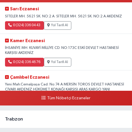
Sarı Eczanesi
SİTELER MH. 5621 SK. NO:2 A SİTELER MH. 5621 SK. NO:2 A AKDENİZ
0 (324) 336 04 43
Yol Tarifi Al
Kamer Eczanesi
İHSANİYE MH. KUVAYİ MİLLİYE CD. NO:173C ESKİ DEVLET HASTANESİ
KARŞISI AKDENİZ
0 (324) 336 46 76
Yol Tarifi Al
Çamlıbel Eczanesi
Yeni Mah.Cemalpaşa Cad. No:74 A MERSİN TOROS DEVLET HASTANESİ
CİVARI AKDENİZ HÜKÜMET KONAĞI KARŞISI ARAS KARGO YANI
Tüm Nöbetçi Eczaneler
0 (324) 237 37 99
Yol Tarifi Al
Trabzon