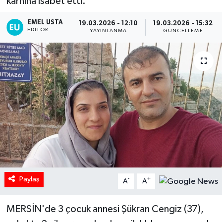
karnına isabet etti.
EMEL USTA
19.03.2026 - 12:10
19.03.2026 - 15:32
EDITÖR
YAYINLANMA
GÜNCELLEME
Paylaş
-
+
A
A
MERSİN'de 3 çocuk annesi Şükran Cengiz (37),