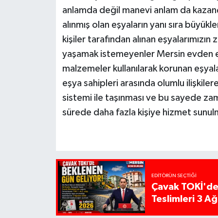
anlamda değil manevi anlam da kazanç
alınmış olan eşyaların yanı sıra büyükl
kişiler tarafından alınan eşyalarımızın 
yaşamak istemeyenler Mersin evden eve
malzemeler kullanılarak korunan eşyal
eşya sahipleri arasında olumlu ilişkile
sistemi ile taşınması ve bu sayede za
sürede daha fazla kişiye hizmet sunul
EDITÖRÜN SEÇTIĞI
Çavak TOKİ'de
Teslimleri 3 A