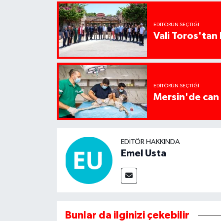
EDITÖRÜN SEÇTIĞI
Vali Toros'tan 
EDITÖRÜN SEÇTIĞI
Mersin'de can 
EDITÖR HAKKINDA
Emel Usta
Bunlar da ilginizi çekebilir