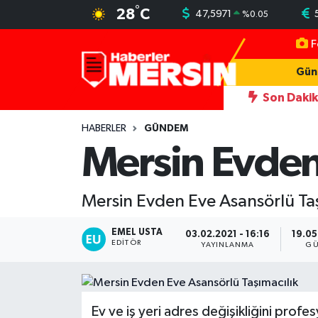
°
28
C
47,5971
%
0.05
F
Mersin Nöbetçi Eczaneler
Gün
Mersin Hava Durumu
Son Daki
mı; canlıların ölümüne sebep olabiliyor
11:21
Acıkmış Kudurmuşta
Mersin Trafik Yoğunluk Haritası
HABERLER
GÜNDEM
Mersin Evden
Süper Lig Puan Durumu ve Fikstür
Mersin Evden Eve Asansörlü Taş
Tüm Manşetler
EMEL USTA
Son Dakika Haberleri
03.02.2021 - 16:16
19.05
EDITÖR
YAYINLANMA
GÜ
Haber Arşivi
Ev ve iş yeri adres değişikliğini profe