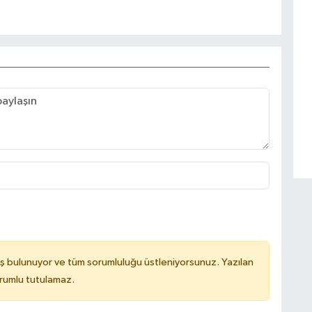
ş bulunuyor ve tüm sorumluluğu üstleniyorsunuz. Yazılan
orumlu tutulamaz.