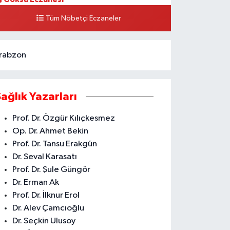
ÜLTÜR MH. 4312 SK. NO. 1 E KÜLTÜR MH. EMNİYET
Tüm Nöbetçi Eczaneler
ÜDÜRÜ EVİ YAN SOKAĞI ÇAMLIBEL ASM KARŞISI CİVARI
KDENİZ
0 (324) 238 42 26
Yol Tarifi Al
rabzon
Sağlık Yazarları
Prof. Dr. Özgür Kılıçkesmez
Op. Dr. Ahmet Bekin
Prof. Dr. Tansu Erakgün
Dr. Seval Karasatı
Prof. Dr. Şule Güngör
Dr. Erman Ak
Prof. Dr. İlknur Erol
Dr. Alev Çamcıoğlu
Dr. Seçkin Ulusoy