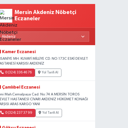
Mersin Akdeniz Nöbetçi
Eczaneler
Kamer Eczanesi
HSANİYE MH. KUVAYİ MİLLİYE CD. NO:173C ESKİ DEVLET
ASTANESİ KARŞISI AKDENİZ
0 (324) 336 46 76
Yol Tarifi Al
Çamlıbel Eczanesi
eni Mah.Cemalpaşa Cad. No:74 A MERSİN TOROS
EVLET HASTANESİ CİVARI AKDENİZ HÜKÜMET KONAĞI
ARŞISI ARAS KARGO YANI
0 (324) 237 37 99
Yol Tarifi Al
Göksu Eczanesi