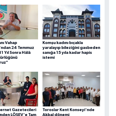
nı Vahap
Komşu kadını bıçakla
u'ndan 24 Temmuz
yaralayıp bileziğini gasbeden
11 Yıl Sonra Hâlâ
sanığa 15 yıla kadar hapis
ürlüğünü
istemi
ruz"
ternet Gazetecileri
Toroslar Kent Konseyi'nde
'nden LÖSEV'e Tam
Akbal dönemi