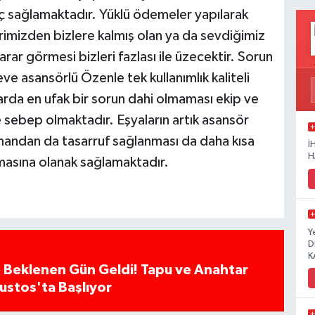
 sağlamaktadır. Yüklü ödemeler yapılarak
erimizden bizlere kalmış olan ya da sevdiğimiz
zarar görmesi bizleri fazlası ile üzecektir. Sorun
 asansörlü Özenle tek kullanımlık kaliteli
arda en ufak bir sorun dahi olmaması ekip ve
re sebep olmaktadır. Eşyaların artık asansör
mandan da tasarruf sağlanması da daha kısa
İ
H
masına olanak sağlamaktadır.
Y
D
K
 Beklenen Gün Geldi! Tapu ve Anahtar
ğustos'ta Başlıyor