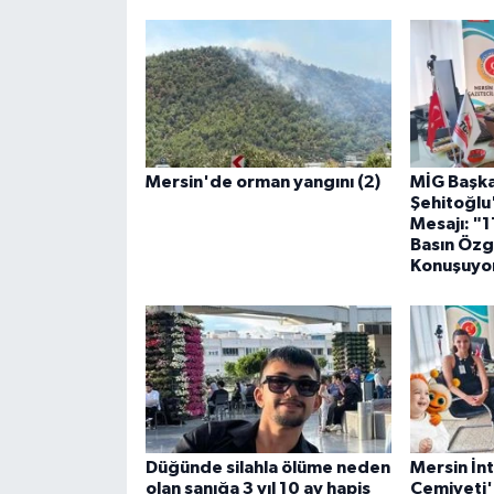
Mersin'de orman yangını (2)
MİG Başka
Şehitoğl
Mesajı: "1
Basın Özg
Konuşuyo
Düğünde silahla ölüme neden
Mersin İn
olan sanığa 3 yıl 10 ay hapis
Cemiyeti