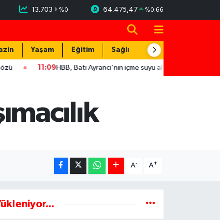
13.703
64.475,47
%
0
%
0.66
azin
Yaşam
Eğitim
Sağlık
Teknoloji
11:09
HBB, Batı Ayrancı'nın içme suyu altyapısını yeniliyor
1
ımacılık
-
+
A
A
ükleniyor...