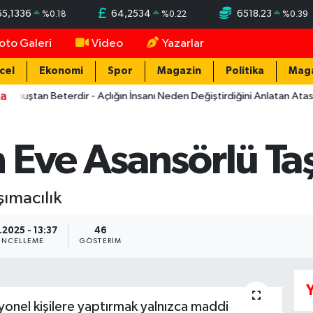
55,1336
64,2534
6518.23
%
0.18
%
0.22
%
0.39
oto Galeri
Video
Yazarlar
cel
Ekonomi
Spor
Magazin
Politika
Mag
ka
n Beterdir - Açlığın İnsanı Neden Değiştirdiğini Anlatan Atasözü
 Eve Asansörlü Taş
ımacılık
.2025 - 13:37
46
NCELLEME
GÖSTERIM
Y
syonel kişilere yaptırmak yalnızca maddi