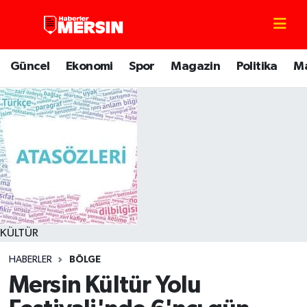
Mersin Nöbetçi Eczaneler
Güncel
Ekonomi
Spor
Magazin
Politika
M
Mersin Hava Durumu
Mersin Trafik Yoğunluk Haritası
Süper Lig Puan Durumu ve Fikstür
Tüm Manşetler
Son Dakika Haberleri
KÜLTÜR
HABERLER
BÖLGE
Haber Arşivi
Mersin Kültür Yolu