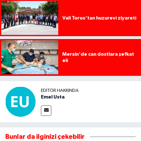
Vali Toros'tan huzurevi ziyareti
Mersin'de can dostlara şefkat
eli
EDITÖR HAKKINDA
Emel Usta
Bunlar da ilginizi çekebilir