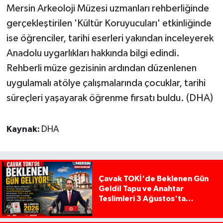
Mersin Arkeoloji Müzesi uzmanları rehberliğinde
gerçekleştirilen 'Kültür Koruyucuları' etkinliğinde
ise öğrenciler, tarihi eserleri yakından inceleyerek
Anadolu uygarlıkları hakkında bilgi edindi.
Rehberli müze gezisinin ardından düzenlenen
uygulamalı atölye çalışmalarında çocuklar, tarihi
süreçleri yaşayarak öğrenme fırsatı buldu. (DHA)
Kaynak:
DHA
Çavak TOKİ'de Beklenen Gün
Geldi! Tapu ve Anahtar
Teslimleri 3 Ağustos'ta
Başlıyor