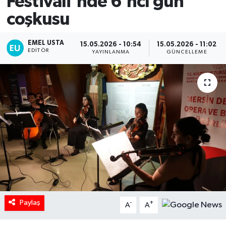
Festivali'nde 6'ncı gün
coşkusu
EMEL USTA
15.05.2026 - 10:54
15.05.2026 - 11:02
EDITÖR
YAYINLANMA
GÜNCELLEME
Paylaş
-
+
A
A