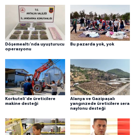
Döşemealtı'nda uyuşturucu
Bu pazarda yok, yok
operasyonu
Korkuteli'de üreticilere
Alanya ve Gazipaşalı
makine desteği
yangınzede üreticilere sera
naylonu desteği