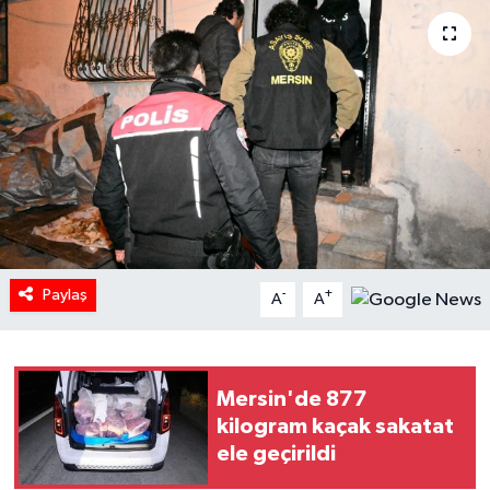
Paylaş
-
+
A
A
Mersin'de 877
kilogram kaçak sakatat
ele geçirildi