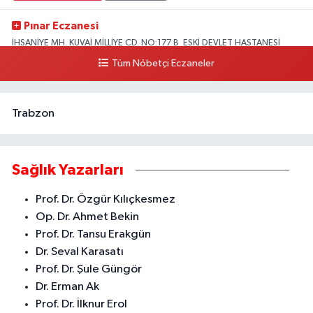
Pınar Eczanesi
İHSANİYE MH. KUVAİ MİLLİYE CD. NO:177 B ESKİ DEVLET HASTANESİ
KARŞISI HASTANE CADDESİ ÜZERİ
Tüm Nöbetçi Eczaneler
0 (324) 357 58 57
Yol Tarifi Al
Trabzon
Sağlık Yazarları
Prof. Dr. Özgür Kılıçkesmez
Op. Dr. Ahmet Bekin
Prof. Dr. Tansu Erakgün
Dr. Seval Karasatı
Prof. Dr. Şule Güngör
Dr. Erman Ak
Prof. Dr. İlknur Erol