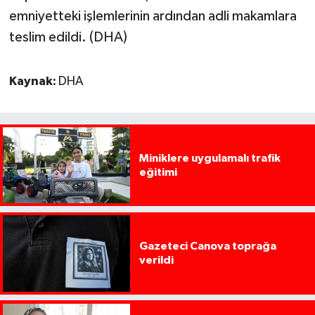
emniyetteki işlemlerinin ardından adli makamlara
teslim edildi. (DHA)
Kaynak:
DHA
Miniklere uygulamalı trafik
eğitimi
Gazeteci Canova toprağa
verildi