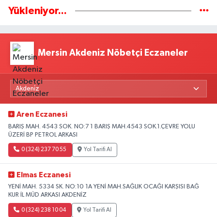
Yükleniyor...
Mersin Akdeniz Nöbetçi Eczaneler
Aren Eczanesi
BARIŞ MAH. 4543 SOK. NO:7 1 BARIŞ MAH.4543 SOK.1.ÇEVRE YOLU
ÜZERİ BP PETROL ARKASI
0 (324) 237 70 55
Yol Tarifi Al
Elmas Eczanesi
YENİ MAH. 5334 SK. NO:10 1A YENİ MAH.SAĞLIK OCAĞI KARŞISI BAĞ
KUR İL MÜD ARKASI AKDENİZ
0 (324) 238 10 04
Yol Tarifi Al