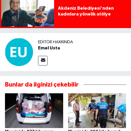
Akdeniz Belediyesi'nden
kadınlara yönelik atölye
EDITÖR HAKKINDA
Emel Usta
Bunlar da ilginizi çekebilir