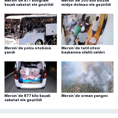
Mersin'de 877 kilogram
Mersin'de 200 kilo bozuk
kaçak sakatat ele geçirildi
midye dolması ele geçirildi
Mersin'de yolcu otobüsü
Mersin'de tatil sitesi
yandı
başkanına silahlı saldırı
Mersin'de 877 kilo kaçak
Mersin'de orman yangını
sakatat ele geçirildi