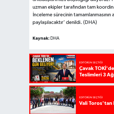
uzman ekipler tarafından tam koordinas
İnceleme sürecinin tamamlanmasının a
paylaşılacaktır' denildi. (DHA)
Kaynak:
DHA
EDITÖRÜN SEÇTIĞI
Çavak TOKİ'de
Teslimleri 3 A
EDITÖRÜN SEÇTIĞI
Vali Toros'tan 