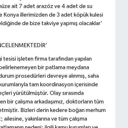
üze ait 7 adet arazöz ve 4 adet de su
 Konya illerimizden de 3 adet köpük kulesi
geldiğinde de bize takviye yapmış olacaklar'
İNCELENMEKTEDİR'
esisi işleten firma tarafından yapılan
 belirlenemeyen bir patlama meydana
 durum prosedürleri devreye alınmış, saha
 kurumlarıyla tam koordinasyon içerisinde
çleri yürütülmüştür. Olay sırasında
len bir çalışma arkadaşımız, doktorların tüm
tmiştir. Bizleri derin kedere boğan merhum
 ailesine, yakınlarına ve tüm çalışma
atlamanın nedeni; ilgili kamu kurumları ve