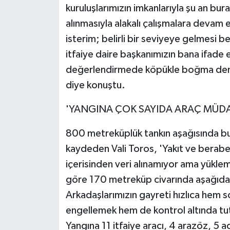
kuruluşlarımızın imkanlarıyla şu an bur
alınmasıyla alakalı çalışmalara devam 
isterim; belirli bir seviyeye gelmesi b
itfaiye daire başkanımızın bana ifade 
değerlendirmede köpükle boğma denilen
diye konuştu.
'YANGINA ÇOK SAYIDA ARAÇ MÜDA
800 metreküplük tankın aşağısında bulu
kaydeden Vali Toros, 'Yakıt ve beraber
içerisinden veri alınamıyor ama yükl
göre 170 metreküp civarında aşağıdan b
Arkadaşlarımızın gayreti hızlıca hem s
engellemek hem de kontrol altında tu
Yangına 11 itfaiye aracı, 4 arazöz, 5