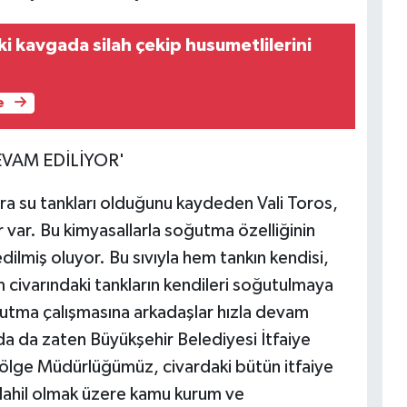
i kavgada silah çekip husumetlilerini
e
VAM EDİLİYOR'
ra su tankları olduğunu kaydeden Vali Toros,
ar var. Bu kimyasallarla soğutma özelliğinin
e edilmiş oluyor. Bu sıvıyla hem tankın kendisi,
civarındaki tankların kendileri soğutulmaya
utma çalışmasına arkadaşlar hızla devam
nda da zaten Büyükşehir Belediyesi İtfaiye
ölge Müdürlüğümüz, civardaki bütün itfaiye
ı dahil olmak üzere kamu kurum ve