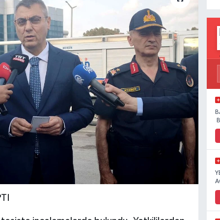
B
B
Y
A
TI