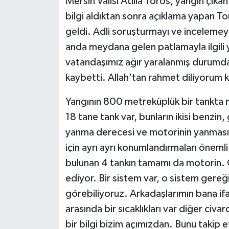
Mersin Valisi Atilla Toros, yangın çıka
bilgi aldıktan sonra açıklama yapan T
geldi. Adli soruşturmayı ve incelemey
anda meydana gelen patlamayla ilgili
vatandaşımız ağır yaralanmış durumda 
kaybetti. Allah'tan rahmet diliyorum 
Yangının 800 metreküplük bir tankta 
18 tane tank var, bunların ikisi benzin,
yanma derecesi ve motorinin yanmasıyla
için ayrı ayrı konumlandırmaları öneml
bulunan 4 tankın tamamı da motorin. 
ediyor. Bir sistem var, o sistem gereği 
görebiliyoruz. Arkadaşlarımın bana if
arasında bir sıcaklıkları var diğer civa
bir bilgi bizim açımızdan. Bunu taki