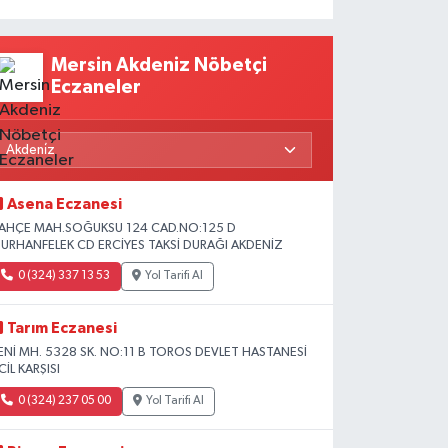
Mersin Akdeniz Nöbetçi
Eczaneler
Asena Eczanesi
AHÇE MAH.SOĞUKSU 124 CAD.NO:125 D
URHANFELEK CD ERCİYES TAKSİ DURAĞI AKDENİZ
0 (324) 337 13 53
Yol Tarifi Al
Tarım Eczanesi
ENİ MH. 5328 SK. NO:11 B TOROS DEVLET HASTANESİ
CİL KARŞISI
0 (324) 237 05 00
Yol Tarifi Al