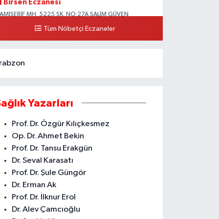
Birsen Eczanesi
AMİŞERİF MH. 5225 SK. NO:27A SALİM GÜVEN
LKOKULU YANI CAMİİŞERİF ASM YANI AKDENİZ
Tüm Nöbetçi Eczaneler
0 (324) 237 41 15
Yol Tarifi Al
rabzon
Sağlık Yazarları
Prof. Dr. Özgür Kılıçkesmez
Op. Dr. Ahmet Bekin
Prof. Dr. Tansu Erakgün
Dr. Seval Karasatı
Prof. Dr. Şule Güngör
Dr. Erman Ak
Prof. Dr. İlknur Erol
Dr. Alev Çamcıoğlu