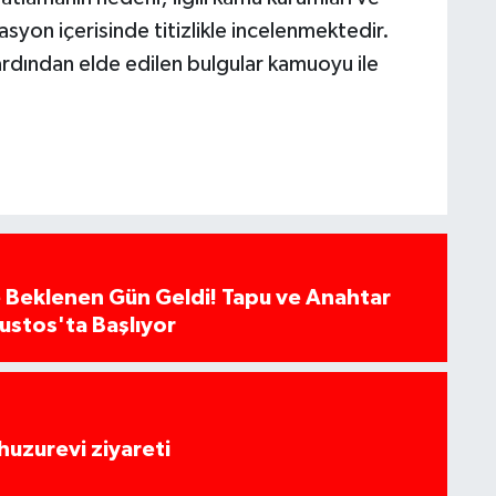
yon içerisinde titizlikle incelenmektedir.
rdından elde edilen bulgular kamuoyu ile
 Beklenen Gün Geldi! Tapu ve Anahtar
ğustos'ta Başlıyor
huzurevi ziyareti