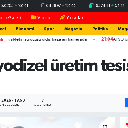
55,0265
64,1897
6574.81
%
0.01
%
0.02
%
1.44
oto Galeri
Video
Yazarlar
cel
Ekonomi
Spor
Magazin
Politika
Mag
ka
in sürücüsü öldü; kaza anı kamerada
21:04
ATSO başkan adayı Da
odizel üretim tes
.2026 - 18:50
7
ÜNCELLEME
GÖSTERIM
Y