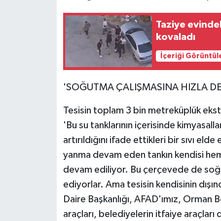
Taziye evindek
kovaladı
İçeriği Görüntül
'SOĞUTMA ÇALIŞMASINA HIZLA DE
Tesisin toplam 3 bin metreküplük ekst
'Bu su tanklarının içerisinde kimyasall
artırıldığını ifade ettikleri bir sıvı eld
yanma devam eden tankın kendisi hem 
devam ediliyor. Bu çerçevede de soğ
ediyorlar. Ama tesisin kendisinin dışı
Daire Başkanlığı, AFAD'ımız, Orman B
araçları, belediyelerin itfaiye araçlar