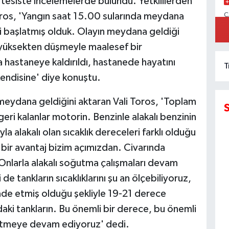
n tesiste incelemelerde bulundu. Yetkililerden
oros, 'Yangın saat 15.00 sularında meydana
C
İ
i başlatmış olduk. Olayın meydana geldiği
 yüksekten düşmeyle maalesef bir
hastaneye kaldırıldı, hastanede hayatını
T
kendisine' diye konuştu.
meydana geldiğini aktaran Vali Toros, 'Toplam
 geri kalanlar motorin. Benzinle alakalı benzinin
 alakalı olan sıcaklık dereceleri farklı olduğu
i bir avantaj bizim açımızdan. Civarında
Onlarla alakalı soğutma çalışmaları devam
de tankların sıcaklıklarını şu an ölçebiliyoruz,
ade etmiş olduğu şekliyle 19-21 derece
rdaki tankların. Bu önemli bir derece, bu önemli
p etmeye devam ediyoruz' dedi.