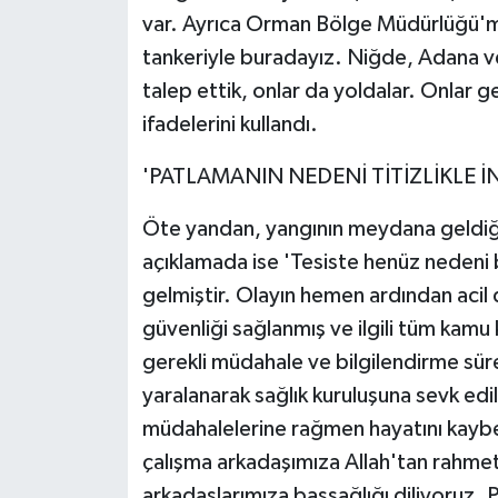
var. Ayrıca Orman Bölge Müdürlüğü'm
tankeriyle buradayız. Niğde, Adana ve
talep ettik, onlar da yoldalar. Onlar 
ifadelerini kullandı.
'PATLAMANIN NEDENİ TİTİZLİKLE 
Öte yandan, yangının meydana geldiği t
açıklamada ise 'Tesiste henüz nedeni
gelmiştir. Olayın hemen ardından acil
güvenliği sağlanmış ve ilgili tüm kamu
gerekli müdahale ve bilgilendirme süre
yaralanarak sağlık kuruluşuna sevk edi
müdahalelerine rağmen hayatını kaybe
çalışma arkadaşımıza Allah'tan rahmet;
arkadaşlarımıza başsağlığı diliyoruz. P