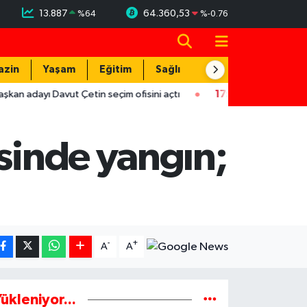
13.887
64.360,53
%
64
%
-0.76
azin
Yaşam
Eğitim
Sağlık
Teknoloji
vut Çetin seçim ofisini açtı
17:29
Hırsızlar trafodaki bakır kab
isinde yangın;
-
+
A
A
ükleniyor...