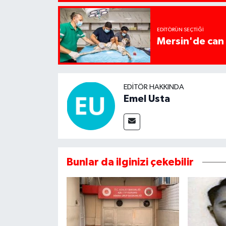
EDITÖRÜN SEÇTIĞI
Mersin'de can 
EDITÖR HAKKINDA
Emel Usta
Bunlar da ilginizi çekebilir