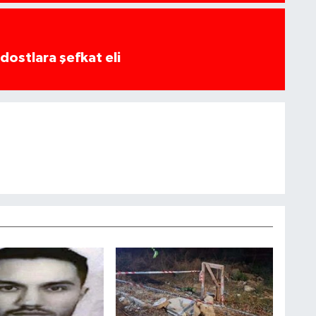
dostlara şefkat eli