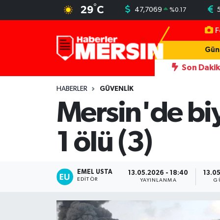
°
29
C
47,7069
%
0.17
F
Mersin Nöbetçi Eczaneler
Gün
Mersin Hava Durumu
Son Daki
andı
22:35
Otomobil ve hafif ticari araçla çarpışan motosiklet
Mersin Trafik Yoğunluk Haritası
HABERLER
GÜVENLIK
Mersin'de biy
Süper Lig Puan Durumu ve Fikstür
1 ölü (3)
Tüm Manşetler
Son Dakika Haberleri
EMEL USTA
13.05.2026 - 18:40
13.05
EDITÖR
YAYINLANMA
G
Haber Arşivi