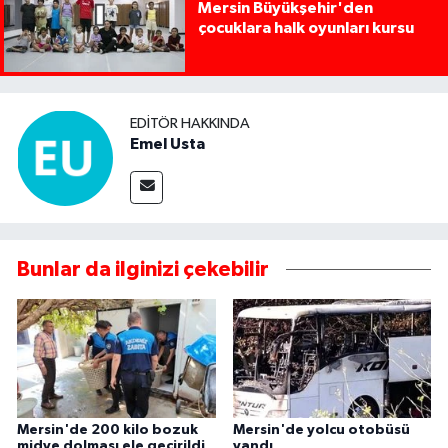
Mersin Büyükşehir'den
çocuklara halk oyunları kursu
EDITÖR HAKKINDA
Emel Usta
Bunlar da ilginizi çekebilir
Mersin'de 200 kilo bozuk
Mersin'de yolcu otobüsü
midye dolması ele geçirildi
yandı