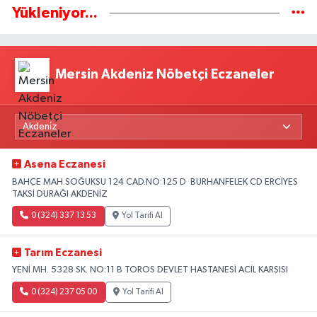
Yükleniyor...
Mersin Akdeniz Nöbetçi Eczaneler
Asena Eczanesi
BAHÇE MAH.SOĞUKSU 124 CAD.NO:125 D BURHANFELEK CD ERCİYES
TAKSİ DURAĞI AKDENİZ
0 (324) 337 13 53
Yol Tarifi Al
Tarım Eczanesi
YENİ MH. 5328 SK. NO:11 B TOROS DEVLET HASTANESİ ACİL KARŞISI
0 (324) 237 05 00
Yol Tarifi Al