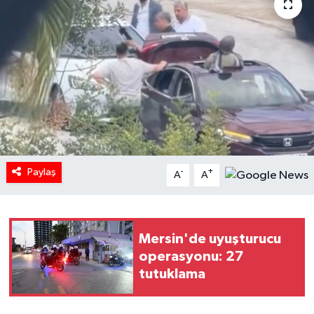
Paylaş
-
+
A
A
Mersin'de uyuşturucu
operasyonu: 27
tutuklama