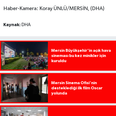
Haber-Kamera: Koray ÜNLÜ/MERSİN, (DHA)
Kaynak:
DHA
Mersin Büyükşehir'in açık hava
sineması bu kez minikler için
kuruldu
Mersin Sinema Ofisi'nin
desteklediği ilk film Oscar
yolunda