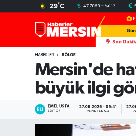
°
29
C
47,7069
%
0.17
F
Mersin Nöbetçi Eczaneler
Gün
Mersin Hava Durumu
Son Daki
yakalandı
22:35
Otomobil ve hafif ticari araçla çarpışan motos
Mersin Trafik Yoğunluk Haritası
HABERLER
BÖLGE
Mersin'de hat
Süper Lig Puan Durumu ve Fikstür
büyük ilgi g
Tüm Manşetler
Son Dakika Haberleri
EMEL USTA
27.06.2026 - 09:41
27.0
EDITÖR
YAYINLANMA
G
Haber Arşivi