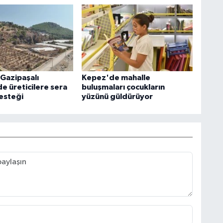
 Gazipaşalı
Kepez'de mahalle
e üreticilere sera
buluşmaları çocukların
esteği
yüzünü güldürüyor