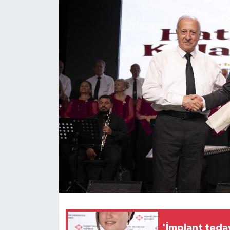
'İmplant tedav