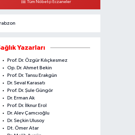
Tüm Nöbetçi Eczaneler
rabzon
Sağlık Yazarları
Prof. Dr. Özgür Kılıçkesmez
Op. Dr. Ahmet Bekin
Prof. Dr. Tansu Erakgün
Dr. Seval Karasatı
Prof. Dr. Şule Güngör
Dr. Erman Ak
Prof. Dr. İlknur Erol
Dr. Alev Çamcıoğlu
Dr. Seçkin Ulusoy
Dt. Ömer Atar