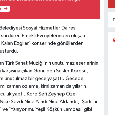
e
T
lediyesi Sosyal Hizmetler Dairesi
ni sürdüren Emekli Evi üyelerinden oluşan
 Kalan Ezgiler' konserinde gönüllerden
luşturdu.
n Türk Sanat Müziği'nin unutulmaz eserlerinin
n karşısına çıkan Gönülden Sesler Korosu,
ere unutulmaz bir gece yaşattı. Gecede
kimi zaman özleme, kimi zaman da yılların
yolculuk yaptı. Koro Şefi Zeynep Özel
ce Sevdi Nice Yandı Nice Aldandı', 'Şarkılar
e' ve 'Yanıyor mu Yeşil Köşkün Lambası' gibi