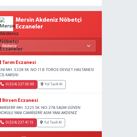
Mersin Akdeniz Nöbetçi
Eczaneler
Tarım Eczanesi
ENİ MH. 5328 SK. NO:11 B TOROS DEVLET HASTANESİ
CİL KARŞISI
0 (324) 237 05 00
Yol Tarifi Al
Birsen Eczanesi
AMİŞERİF MH. 5225 SK. NO:27A SALİM GÜVEN
LKOKULU YANI CAMİİŞERİF ASM YANI AKDENİZ
0 (324) 237 41 15
Yol Tarifi Al