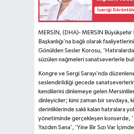
İçeriği Görüntül
MERSİN, (DHA)- MERSİN Büyükşehir Be
Başkanlığı'na bağlı olarak faaliyetleri
Gönülden Sesler Korosu, 'Hatıralarda
süzülen nağmeleri sanatseverlerle bu
Kongre ve Sergi Sarayı'nda düzenlene
seslendirildiği gecede sanatseverleri
kendilerini dinlemeye gelen Mersinlil
dinleyiciler; kimi zaman bir sevdaya, 
derinliklerinde saklı kalan hatıralara 
yönetiminde gerçekleşen konserde, 'Ni
Yazdım Sana', 'Yine Bir Sızı Var İçimd