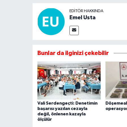
EDITÖR HAKKINDA
Emel Usta
Bunlar da ilginizi çekebilir
Vali Serdengeçti: Denetimin
Döşemealt
başarısı yazılan cezayla
operasyo
değil, önlenen kazayla
ölçülür