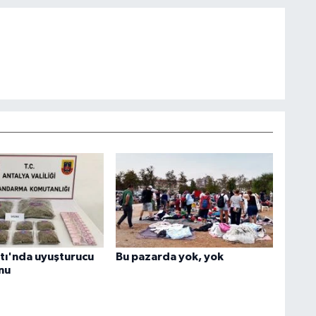
ı'nda uyuşturucu
Bu pazarda yok, yok
nu