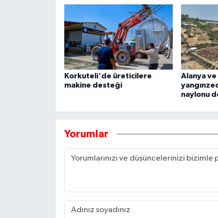
Korkuteli'de üreticilere
Alanya ve
makine desteği
yangınzed
naylonu d
Yorumlar