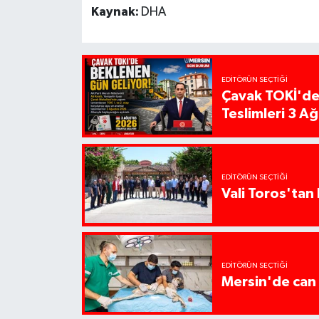
Kaynak:
DHA
EDITÖRÜN SEÇTIĞI
Çavak TOKİ'de
Teslimleri 3 A
EDITÖRÜN SEÇTIĞI
Vali Toros'tan 
EDITÖRÜN SEÇTIĞI
Mersin'de can 