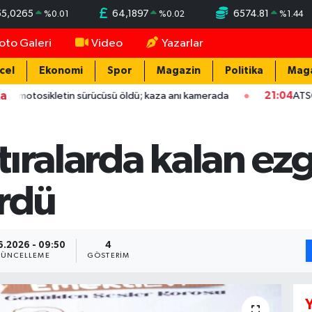
55,0265
64,1897
6574.81
%
0.01
%
0.02
%
1.44
oto Galeri
Video
Yazarlar
cel
Ekonomi
Spor
Magazin
Politika
Mag
ka
ikletin sürücüsü öldü; kaza anı kamerada
21:04
ATSO başkan ada
ıralarda kalan ezg
ördü
6.2026 - 09:50
4
ÜNCELLEME
GÖSTERIM
Y