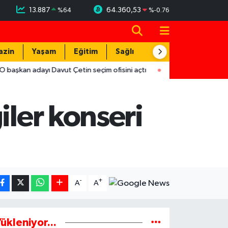
13.887
64.360,53
%
64
%
-0.76
azin
Yaşam
Eğitim
Sağlık
Teknoloji
yı Davut Çetin seçim ofisini açtı
17:29
Hırsızlar trafodaki bak
iler konseri
-
+
A
A
ükleniyor...