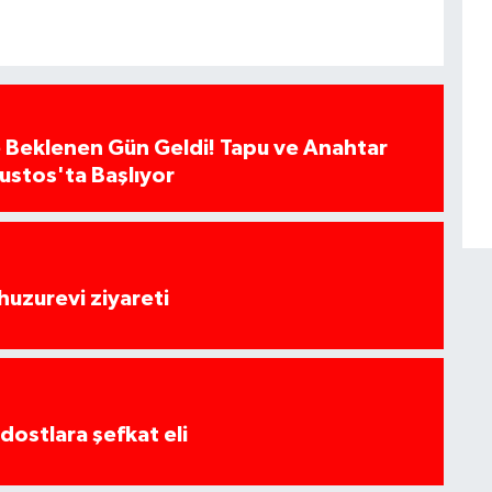
 Beklenen Gün Geldi! Tapu ve Anahtar
ğustos'ta Başlıyor
huzurevi ziyareti
dostlara şefkat eli