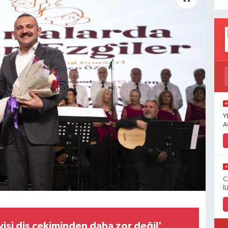
Y
A
C
İ
isi diş çekiminden daha zor değil'