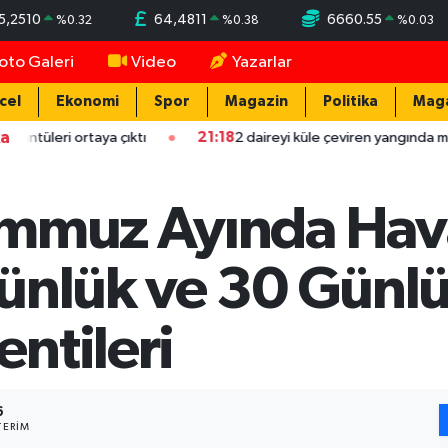
5,2510
64,4811
6660.55
%
0.32
%
0.38
%
0.03
oto Galeri
Video
Yazarlar
cel
Ekonomi
Spor
Magazin
Politika
Mag
ka
taya çıktı
21:18
2 daireyi küle çeviren yangında mahsur kalan ail
mmuz Ayında Hava
ünlük ve 30 Günl
ntileri
6
ERIM