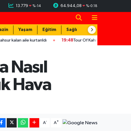
13.779
64.944,08
%
-14
%
-0.18
azin
Yaşam
Eğitim
Sağlık
Teknoloji
e kurtarıldı
19:48
Tour Of Kahramanmaraş'ın şampiyonu Ukrayn
 Nasıl
ük Hava
-
+
A
A