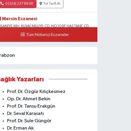
0 (324) 237 99 00
Yol Tarifi Al
Mersin Eczanesi
HSANİYE MH. KUVAİ MİLLİYE CD. NO.109F HASTANE CD.
KDENİZ BELEDİYESİ ARKASI ZİRAAT BANKASI
Tüm Nöbetçi Eczaneler
URUÇEŞME ŞUBESİ KARŞISI AKDENİZ
0 (324) 337 10 17
Yol Tarifi Al
rabzon
Sağlık Yazarları
Prof. Dr. Özgür Kılıçkesmez
Op. Dr. Ahmet Bekin
Prof. Dr. Tansu Erakgün
Dr. Seval Karasatı
Prof. Dr. Şule Güngör
Dr. Erman Ak