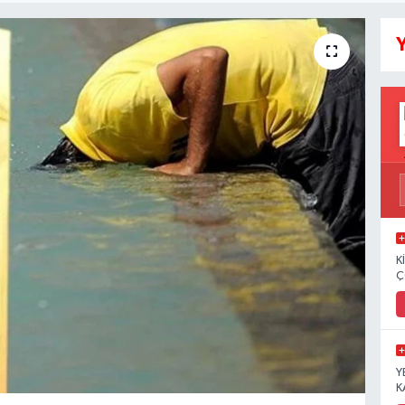
Y
K
Ç
Y
K