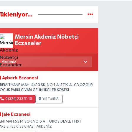
ükleniyor...
Mersin Akdeniz Nöbetçi
Eczaneler
Ayberk Eczanesi
İREMİTHANE MAH. 4413 SK. NO:1 A İSTİKLAL CD.ÖZGÜR
OCUK PARKI CİVARI GELİNLİKÇİLER KÖŞESİ
0 (324) 233 51 15
Yol Tarifi Al
Jale Eczanesi
ENI MAH.5314 SOK.NO:6 A TOROS DEVLET HST
ARŞISI (ESKİ SSK HAS.) AKDENİZ