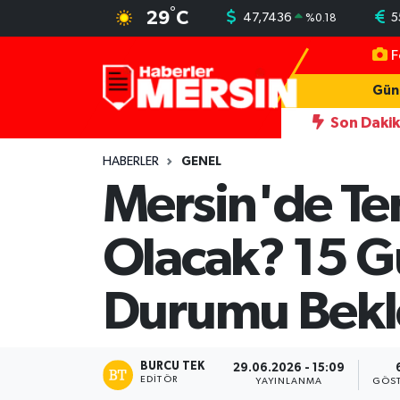
°
29
C
47,7436
5
%
0.18
F
Mersin Nöbetçi Eczaneler
Gün
Mersin Hava Durumu
Son Daki
ı darbeden şüpheliye uzaklaştırma; geçmiş yıllardaki darp görüntüleri or
Mersin Trafik Yoğunluk Haritası
HABERLER
GENEL
Mersin'de Te
Süper Lig Puan Durumu ve Fikstür
Olacak? 15 G
Tüm Manşetler
Durumu Bekle
Son Dakika Haberleri
Haber Arşivi
BURCU TEK
29.06.2026 - 15:09
EDITÖR
YAYINLANMA
GÖST