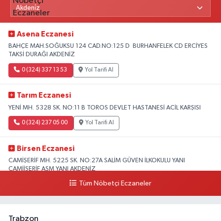
Asena Eczanesi
BAHÇE MAH.SOĞUKSU 124 CAD.NO:125 D BURHANFELEK CD ERCİYES
TAKSİ DURAĞI AKDENİZ
0 (324) 337 13 53
Yol Tarifi Al
Tarım Eczanesi
YENİ MH. 5328 SK. NO:11 B TOROS DEVLET HASTANESİ ACİL KARŞISI
0 (324) 237 05 00
Yol Tarifi Al
Birsen Eczanesi
CAMİŞERİF MH. 5225 SK. NO:27A SALİM GÜVEN İLKOKULU YANI
CAMİİŞERİF ASM YANI AKDENİZ
Tüm Nöbetçi Eczaneler
0 (324) 237 41 15
Yol Tarifi Al
Trabzon