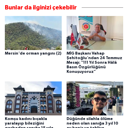
Bunlar da ilginizi çekebilir
Mersin'de orman yangını (2)
MİG Başkanı Vahap
Şehitoğlu'ndan 24 Temmuz
Mesajı: "111 Yıl Sonra Hâlâ
Basın Özgürlüğünü
Konuşuyoruz"
Komşu kadını bıçakla
Düğünde silahla ölüme
yaralayıp bileziğini
neden olan sanığa 3 yıl 10