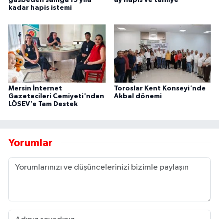
gasbeden sanığa 15 yıla
ay hapis ve tahliye
kadar hapis istemi
Mersin İnternet
Toroslar Kent Konseyi'nde
Gazetecileri Cemiyeti'nden
Akbal dönemi
LÖSEV'e Tam Destek
Yorumlar