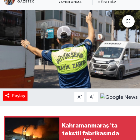
GAZETECI
YAYINLANMA
GÖSTERIM
Paylaş
-
+
A
A
Kahramanmaraş'ta
tekstil fabrikasında