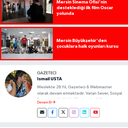
Mersin Sinema Ofisi'nin
desteklediği ilk film Oscar
yolunda
Mersin Büyükşehir'den
çocuklara halk oyunları kursu
GAZETECI
Ismail USTA
Meslekte 28.Yıl, Gazeteci & Webmaster
olarak devam etmektedir. Vatan Sever, Sosyal
Demokrat Kimliği ile Ülkesine ve Milletine
Devam Et
Objektif Habercilik ilkesi ile yazılarını kaleme
almıştır.