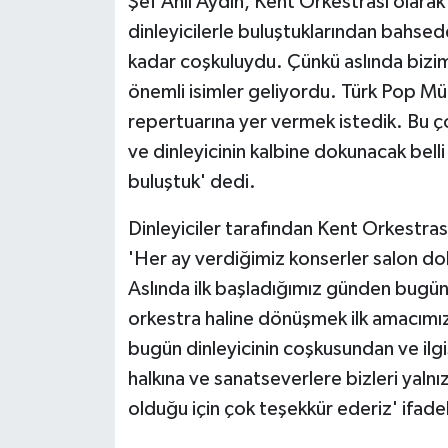
Şef Anıl Aydın, Kent Orkestrası olarak
dinleyicilerle buluştuklarından bahsed
kadar coşkuluydu. Çünkü aslında bizim 
önemli isimler geliyordu. Türk Pop Müz
repertuarına yer vermek istedik. Bu ç
ve dinleyicinin kalbine dokunacak belli 
buluştuk' dedi.
Dinleyiciler tarafından Kent Orkestras
'Her ay verdiğimiz konserler salon dol
Aslında ilk başladığımız günden bugüne 
orkestra haline dönüşmek ilk amacımı
bugün dinleyicinin coşkusundan ve il
halkına ve sanatseverlere bizleri yalnız
olduğu için çok teşekkür ederiz' ifade