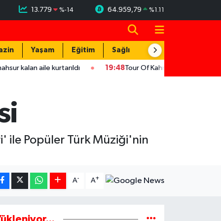
13.779
64.959,79
%
-14
%
1.11
azin
Yaşam
Eğitim
Sağlık
Teknoloji
ile kurtarıldı
19:48
Tour Of Kahramanmaraş'ın şampiyonu Ukray
si
' ile Popüler Türk Müziği'nin
-
+
A
A
ükleniyor...