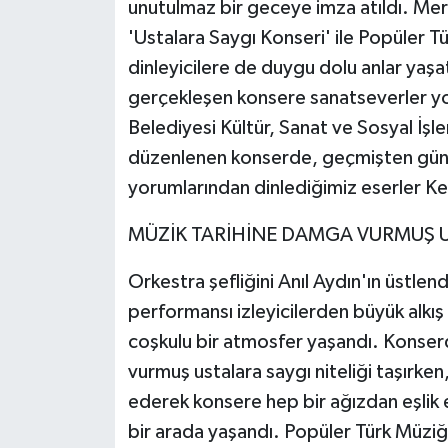
unutulmaz bir geceye imza atıldı. Mer
'Ustalara Saygı Konseri' ile Popüler T
dinleyicilere de duygu dolu anlar yaşa
gerçekleşen konsere sanatseverler yo
Belediyesi Kültür, Sanat ve Sosyal İşl
düzenlenen konserde, geçmişten günü
yorumlarından dinlediğimiz eserler Ke
MÜZİK TARİHİNE DAMGA VURMUŞ U
Orkestra şefliğini Anıl Aydın'ın üstle
performansı izleyicilerden büyük alkış 
coşkulu bir atmosfer yaşandı. Konserd
vurmuş ustalara saygı niteliği taşırken
ederek konsere hep bir ağızdan eşli
bir arada yaşandı. Popüler Türk Müziği