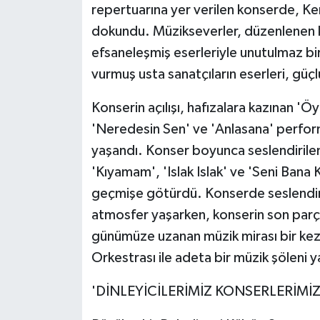
repertuarına yer verilen konserde, Ken
dokundu. Müzikseverler, düzenlenen 
efsaneleşmiş eserleriyle unutulmaz b
vurmuş usta sanatçıların eserleri, gü
Konserin açılışı, hafızalara kazınan 'Ö
'Neredesin Sen' ve 'Anlasana' perform
yaşandı. Konser boyunca seslendirilen 
'Kıyamam', 'Islak Islak' ve 'Seni Bana 
geçmişe götürdü. Konserde seslendirilen
atmosfer yaşarken, konserin son parç
günümüze uzanan müzik mirası bir kez d
Orkestrası ile adeta bir müzik şöleni y
'DİNLEYİCİLERİMİZ KONSERLERİM