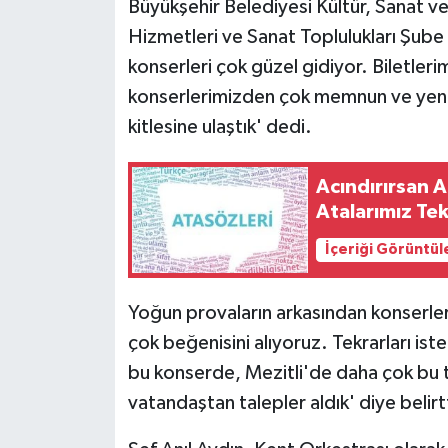
Büyükşehir Belediyesi Kültür, Sanat ve 
Hizmetleri ve Sanat Toplulukları Şub
konserleri çok güzel gidiyor. Biletlerimi
konserlerimizden çok memnun ve yeniler
kitlesine ulaştık' dedi.
Acındırırsan Ar
Atalarımız Te
İçeriği Görüntül
Yoğun provaların arkasından konserler
çok beğenisini alıyoruz. Tekrarları ist
bu konserde, Mezitli'de daha çok bu 
vatandaştan talepler aldık' diye belirt