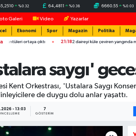
55,2510
64,4811
6660.55
%
0.32
%
0.38
%
0.03
oto Galeri
Video
Yazarlar
cel
Ekonomi
Spor
Magazin
Politika
Mag
ka
ortaya çıktı
21:18
2 daireyi küle çeviren yangında mahsur kalan a
talara saygı' gece
 Kent Orkestrası, 'Ustalara Saygı Konseri
inleyicilere de duygu dolu anlar yaşattı.
.2026 - 13:03
7
ÜNCELLEME
GÖSTERIM
Y