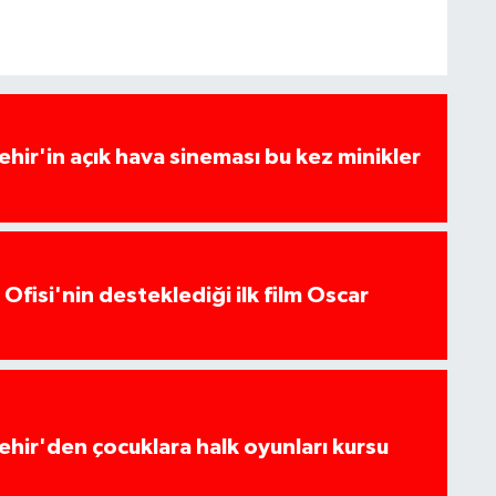
hir'in açık hava sineması bu kez minikler
Ofisi'nin desteklediği ilk film Oscar
hir'den çocuklara halk oyunları kursu