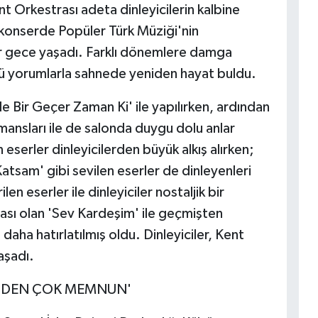
t Orkestrası adeta dinleyicilerin kalbine
konserde Popüler Türk Müziği'nin
ir gece yaşadı. Farklı dönemlere damga
çlü yorumlarla sahnede yeniden hayat buldu.
yle Bir Geçer Zaman Ki' ile yapılırken, ardından
ansları ile de salonda duygu dolu anlar
eserler dinleyicilerden büyük alkış alırken;
Katsam' gibi sevilen eserler de dinleyenleri
 eserler ile dinleyiciler nostaljik bir
ası olan 'Sev Kardeşim' ile geçmişten
aha hatırlatılmış oldu. Dinleyiciler, Kent
aşadı.
İZDEN ÇOK MEMNUN'