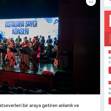
K
Ç
Y
K
tseverleri bir araya getiren anlamlı ve