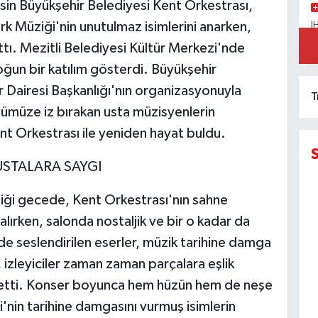
sin Büyükşehir Belediyesi Kent Orkestrası,
ürk Müziği'nin unutulmaz isimlerini anarken,
İ
A
ttı. Mezitli Belediyesi Kültür Merkezi'nde
K
ğun bir katılım gösterdi. Büyükşehir
er Dairesi Başkanlığı'nın organizasyonuyla
T
müze iz bırakan usta müzisyenlerin
nt Orkestrası ile yeniden hayat buldu.
STALARA SAYGI
ndiği gecede, Kent Orkestrası'nın sahne
alırken, salonda nostaljik ve bir o kadar da
e seslendirilen eserler, müzik tarihine damga
, izleyiciler zaman zaman parçalara eşlik
k etti. Konser boyunca hem hüzün hem de neşe
'nin tarihine damgasını vurmuş isimlerin