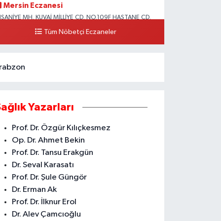
Mersin Eczanesi
HSANİYE MH. KUVAİ MİLLİYE CD. NO.109F HASTANE CD.
KDENİZ BELEDİYESİ ARKASI ZİRAAT BANKASI
Tüm Nöbetçi Eczaneler
URUÇEŞME ŞUBESİ KARŞISI AKDENİZ
0 (324) 337 10 17
Yol Tarifi Al
rabzon
Sağlık Yazarları
Prof. Dr. Özgür Kılıçkesmez
Op. Dr. Ahmet Bekin
Prof. Dr. Tansu Erakgün
Dr. Seval Karasatı
Prof. Dr. Şule Güngör
Dr. Erman Ak
Prof. Dr. İlknur Erol
Dr. Alev Çamcıoğlu