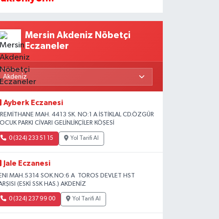
Mersin Akdeniz Nöbetçi
Eczaneler
Ayberk Eczanesi
İREMİTHANE MAH. 4413 SK. NO:1 A İSTİKLAL CD.ÖZGÜR
OCUK PARKI CİVARI GELİNLİKÇİLER KÖŞESİ
0 (324) 233 51 15
Yol Tarifi Al
Jale Eczanesi
ENI MAH.5314 SOK.NO:6 A TOROS DEVLET HST
ARŞISI (ESKİ SSK HAS.) AKDENİZ
0 (324) 237 99 00
Yol Tarifi Al