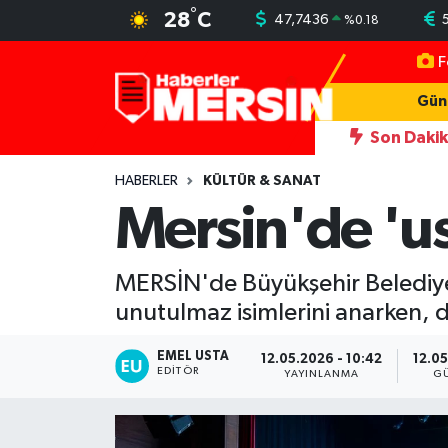
°
28
C
47,7436
%
0.18
F
Mersin Nöbetçi Eczaneler
Gün
Mersin Hava Durumu
Son Daki
nı darbeden şüpheliye uzaklaştırma; geçmiş yıllardaki darp görüntüleri 
Mersin Trafik Yoğunluk Haritası
HABERLER
KÜLTÜR & SANAT
Mersin'de 'us
Süper Lig Puan Durumu ve Fikstür
MERSİN'de Büyükşehir Belediyesi
Tüm Manşetler
unutulmaz isimlerini anarken, d
Son Dakika Haberleri
EMEL USTA
12.05.2026 - 10:42
12.05
EDITÖR
YAYINLANMA
G
Haber Arşivi