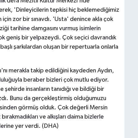
 ilk defa Mezitli Kültür Merkezi'nde
erek, 'Dinleyicilerin tepkisi hiç beklemediğimiz
için zor bir sınavdı. 'Usta' denince akla çok
iği tarihine damgasını vurmuş isimlerin
ok geniş bir yelpazeydi. Çok seçici davrandık
başlı şarkılardan oluşan bir repertuarla onlarla
ı'nı merakla takip edildiğini kaydeden Aydın,
uluğuyla beraber bizleri çok mutlu ediyor.
şehirde insanların tanıdığı ve bildiği bir
zdı. Bunu da gerçekleştirmiş olduğumuzu
gisinden görmüş olduk. Çok değerli Mersin
 bırakmadıkları ve alkışları daima bizlerle
lerine yer verdi. (DHA)