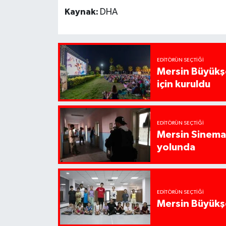
Kaynak:
DHA
EDITÖRÜN SEÇTIĞI
Mersin Büyükşe
için kuruldu
EDITÖRÜN SEÇTIĞI
Mersin Sinema 
yolunda
EDITÖRÜN SEÇTIĞI
Mersin Büyükşe