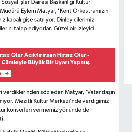
Sosyal İşler Dairesi Başkanlığı Kültür
e Müdürü Eylem Matyar, 'Kent Orkestramızın
z kapalı gişe satılıyor. Dinleyicilerimiz
ini talep ediyorlar. Güzel bir izleyici
sız Olur Acıktırırsan Hırsız Olur -
k Cümleyle Büyük Bir Uyarı Yapmış
e
i verdiklerinden söz eden Matyar, 'Vatandaşın
eniyor. Mezitli Kültür Merkezi'nde verdiğimiz
tür konserleri vermemiz yönünde de
ti.