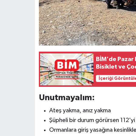
BİM'de Pazar F
Bisiklet ve Ço
İçeriği Görüntül
Unutmayalım:
Ateş yakma, anız yakma
Şüpheli bir durum görürsen 112'yi
Ormanlara giriş yasağına kesinlikl