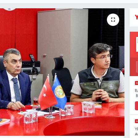
Y
B
B
Y
A