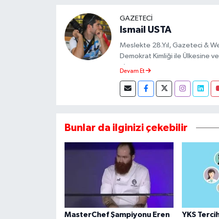
GAZETECI
Ismail USTA
Meslekte 28.Yıl, Gazeteci & W
Demokrat Kimliği ile Ülkesine ve 
almıştır.
Devam Et
Bunlar da ilginizi çekebilir
MasterChef Şampiyonu Eren
YKS Tercih