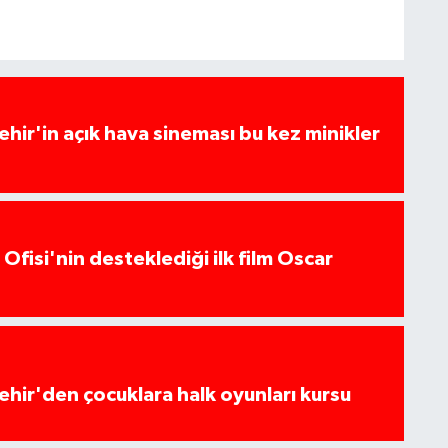
hir'in açık hava sineması bu kez minikler
Ofisi'nin desteklediği ilk film Oscar
hir'den çocuklara halk oyunları kursu