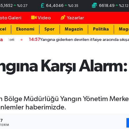
55,1652
64,4046
6618.49
%
0.27
%
0.35
%
2.12
oto Galeri
Video
Yazarlar
cel
Ekonomi
Spor
Magazin
Politika
Mag
ka
14:57
Yangına giderken devrilen itfaiye aracında sıkışan erleri, mesai 
gına Karşı Alarm: 
rman Bölge Müdürlüğü Yangın Yönetim Merk
önlemler haberimizde.
17
TERIM