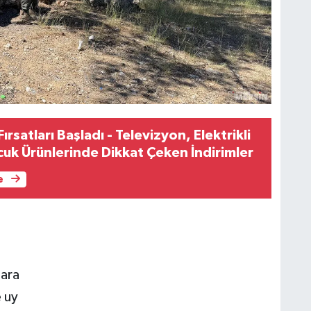
ırsatları Başladı - Televizyon, Elektrikli
cuk Ürünlerinde Dikkat Çeken İndirimler
e
 ara
e uy