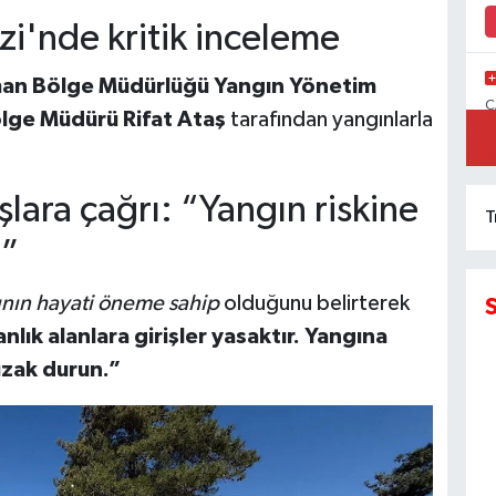
i'nde kritik inceleme
an Bölge Müdürlüğü Yangın Yönetim
C
lge Müdürü Rifat Ataş
tarafından yangınlarla
İ
şlara çağrı: “Yangın riskine
T
n”
ının hayati öneme sahip
olduğunu belirterek
lık alanlara girişler yasaktır. Yangına
uzak durun.”