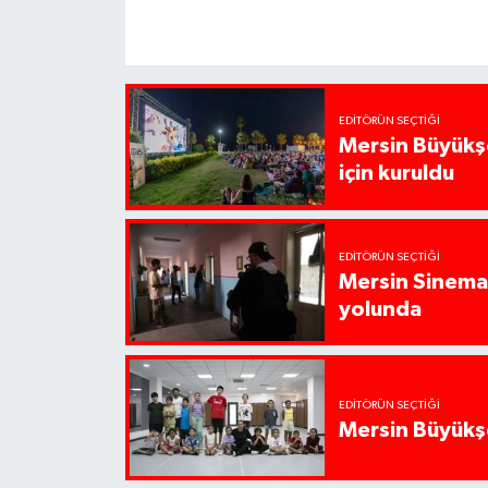
EDITÖRÜN SEÇTIĞI
Mersin Büyükşe
için kuruldu
EDITÖRÜN SEÇTIĞI
Mersin Sinema 
yolunda
EDITÖRÜN SEÇTIĞI
Mersin Büyükşe