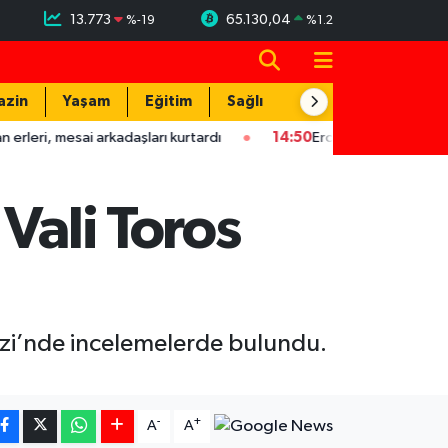
13.773
65.130,04
%
-19
%
1.2
azin
Yaşam
Eğitim
Sağlık
Teknoloji
arkadaşları kurtardı
14:50
Ercan Özbek: Ekonominin en büyük iht
Vali Toros
ezi’nde incelemelerde bulundu.
-
+
A
A