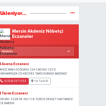
ükleniyor...
Mersin Akdeniz Nöbetçi
Eczaneler
Asena Eczanesi
AHÇE MAH.SOĞUKSU 124 CAD.NO:125 D
URHANFELEK CD ERCİYES TAKSİ DURAĞI AKDENİZ
0 (324) 337 13 53
Yol Tarifi Al
Tarım Eczanesi
ENİ MH. 5328 SK. NO:11 B TOROS DEVLET HASTANESİ
CİL KARŞISI