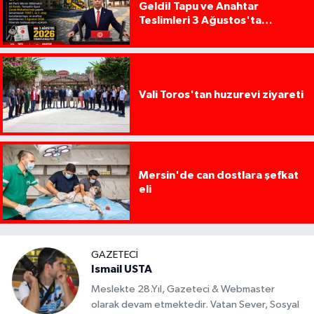
Geldi! Tapu ve Anahtar
Teslimleri 3 Ağustos'ta
Başlıyor
Vali Toros'tan huzurevi ziyareti
Mersin'de can dostlara şefkat
eli
GAZETECI
Ismail USTA
Meslekte 28.Yıl, Gazeteci & Webmaster
olarak devam etmektedir. Vatan Sever, Sosyal