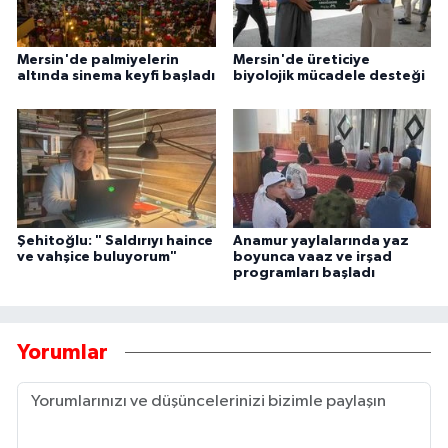
Mersin'de palmiyelerin
Mersin'de üreticiye
altında sinema keyfi başladı
biyolojik mücadele desteği
Şehitoğlu: " Saldırıyı haince
Anamur yaylalarında yaz
ve vahşice buluyorum"
boyunca vaaz ve irşad
programları başladı
Yorumlar