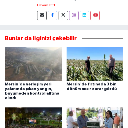
Demokrat Kimliği ile Ülkesine ve Milletine
Devam Et
Objektif Habercilik ilkesi ile yazılarını kaleme
almıştır.
Bunlar da ilginizi çekebilir
Mersin'de yerleşim yeri
Mersin'de fırtınada 3 bin
yakınında çıkan yangın,
dönüm mısır zarar gördü
büyümeden kontrol alltına
alındı