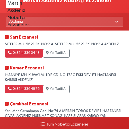
Mersin Akdeniz Nöbetçi Eczaneler
Sarı Eczanesi
SİTELER MH. 5621 SK. NO:2 A SİTELER MH. 5621 SK. NO:2 A AKDENİZ
0 (324) 336 04 43
Yol Tarifi Al
Kamer Eczanesi
İHSANİYE MH. KUVAYİ MİLLİYE CD. NO:173C ESKİ DEVLET HASTANESİ
KARŞISI AKDENİZ
0 (324) 336 46 76
Yol Tarifi Al
Çamlıbel Eczanesi
Yeni Mah.Cemalpaşa Cad. No:74 A MERSİN TOROS DEVLET HASTANESİ
CİVARI AKDENİZ HÜKÜMET KONAĞI KARŞISI ARAS KARGO YANI
Tüm Nöbetçi Eczaneler
0 (324) 237 37 99
Yol Tarifi Al