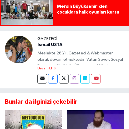
Mersin Büyükşehir'den
çocuklara halk oyunları kursu
GAZETECI
Ismail USTA
Meslekte 28.Yıl, Gazeteci & Webmaster
olarak devam etmektedir. Vatan Sever, Sosyal
Demokrat Kimliği ile Ülkesine ve Milletine
Devam Et
Objektif Habercilik ilkesi ile yazılarını kaleme
almıştır.
Bunlar da ilginizi çekebilir