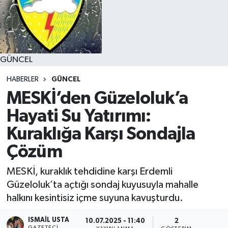
GÜNCEL
HABERLER
GÜNCEL
MESKİ’den Güzeloluk’a
Hayati Su Yatırımı:
Kuraklığa Karşı Sondajla
Çözüm
MESKİ, kuraklık tehdidine karşı Erdemli
Güzeloluk’ta açtığı sondaj kuyusuyla mahalle
halkını kesintisiz içme suyuna kavuşturdu.
ISMAIL USTA
10.07.2025 - 11:40
2
GAZETECI