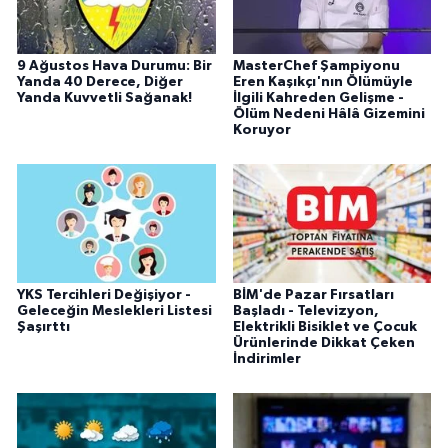
9 Ağustos Hava Durumu: Bir
MasterChef Şampiyonu
Yanda 40 Derece, Diğer
Eren Kaşıkçı'nın Ölümüyle
Yanda Kuvvetli Sağanak!
İlgili Kahreden Gelişme -
Ölüm Nedeni Hâlâ Gizemini
Koruyor
YKS Tercihleri Değişiyor -
BİM'de Pazar Fırsatları
Geleceğin Meslekleri Listesi
Başladı - Televizyon,
Şaşırttı
Elektrikli Bisiklet ve Çocuk
Ürünlerinde Dikkat Çeken
İndirimler