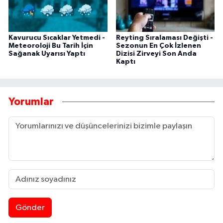
Kavurucu Sıcaklar Yetmedi -
Reyting Sıralaması Değişti -
Meteoroloji Bu Tarih İçin
Sezonun En Çok İzlenen
Sağanak Uyarısı Yaptı
Dizisi Zirveyi Son Anda
Kaptı
Yorumlar
Gönder