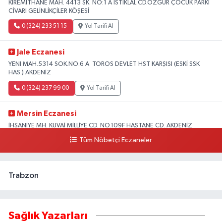
KİREMİTHANE MAH. 4413 SK. NO:1 A İSTİKLAL CD.ÖZGÜR ÇOCUK PARKI
CİVARI GELİNLİKÇİLER KÖŞESİ
0 (324) 233 51 15
Yol Tarifi Al
Jale Eczanesi
YENI MAH.5314 SOK.NO:6 A TOROS DEVLET HST KARŞISI (ESKİ SSK
HAS.) AKDENİZ
0 (324) 237 99 00
Yol Tarifi Al
Mersin Eczanesi
İHSANİYE MH. KUVAİ MİLLİYE CD. NO.109F HASTANE CD. AKDENİZ
BELEDİYESİ ARKASI ZİRAAT BANKASI KURUÇEŞME ŞUBESİ KARŞISI
Tüm Nöbetçi Eczaneler
AKDENİZ
0 (324) 337 10 17
Yol Tarifi Al
Trabzon
Sağlık Yazarları