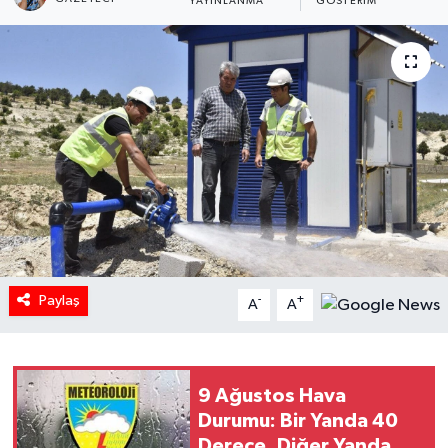
YAYINLANMA
GÖSTERIM
Paylaş
-
+
A
A
9 Ağustos Hava
Durumu: Bir Yanda 40
Derece, Diğer Yanda