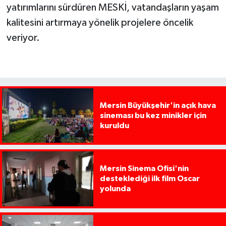
yatırımlarını sürdüren MESKİ, vatandaşların yaşam
kalitesini artırmaya yönelik projelere öncelik
veriyor.
Mersin Büyükşehir'in açık hava
sineması bu kez minikler için
kuruldu
Mersin Sinema Ofisi'nin
desteklediği ilk film Oscar
yolunda