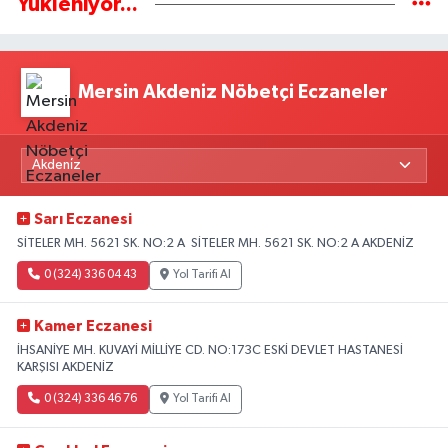
Yükleniyor...
Mersin Akdeniz Nöbetçi Eczaneler
Sarı Eczanesi
SİTELER MH. 5621 SK. NO:2 A SİTELER MH. 5621 SK. NO:2 A AKDENİZ
0 (324) 336 04 43
Yol Tarifi Al
Kamer Eczanesi
İHSANİYE MH. KUVAYİ MİLLİYE CD. NO:173C ESKİ DEVLET HASTANESİ
KARŞISI AKDENİZ
0 (324) 336 46 76
Yol Tarifi Al