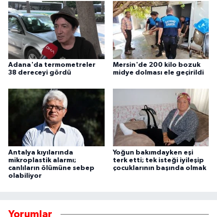
Adana'da termometreler
Mersin'de 200 kilo bozuk
38 dereceyi gördü
midye dolması ele geçirildi
Antalya kıyılarında
Yoğun bakımdayken eşi
mikroplastik alarmı;
terk etti; tek isteği iyileşip
canlıların ölümüne sebep
çocuklarının başında olmak
olabiliyor
Yorumlar