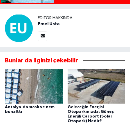
EDITÖR HAKKINDA
Emel Usta
Bunlar da ilginizi çekebilir
Antalya'da sıcak ve nem
Geleceğin Enerjisi
bunalttı
Otoparkınızda: Güneş
Enerjili Carport (Solar
Otopark) Nedir?