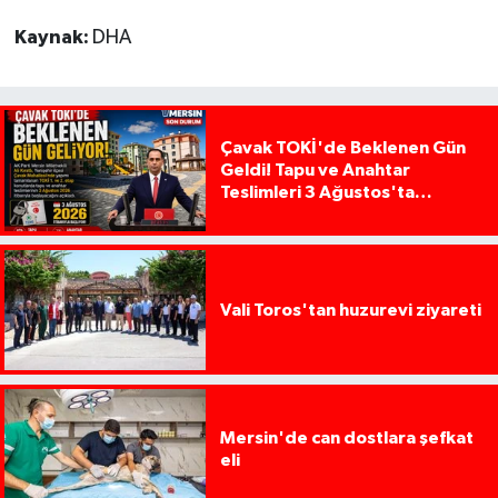
Kaynak:
DHA
Çavak TOKİ'de Beklenen Gün
Geldi! Tapu ve Anahtar
Teslimleri 3 Ağustos'ta
Başlıyor
Vali Toros'tan huzurevi ziyareti
Mersin'de can dostlara şefkat
eli