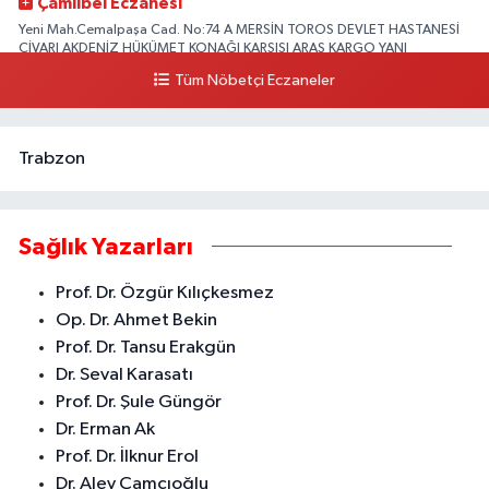
Çamlıbel Eczanesi
Yeni Mah.Cemalpaşa Cad. No:74 A MERSİN TOROS DEVLET HASTANESİ
CİVARI AKDENİZ HÜKÜMET KONAĞI KARŞISI ARAS KARGO YANI
Tüm Nöbetçi Eczaneler
0 (324) 237 37 99
Yol Tarifi Al
Trabzon
Sağlık Yazarları
Prof. Dr. Özgür Kılıçkesmez
Op. Dr. Ahmet Bekin
Prof. Dr. Tansu Erakgün
Dr. Seval Karasatı
Prof. Dr. Şule Güngör
Dr. Erman Ak
Prof. Dr. İlknur Erol
Dr. Alev Çamcıoğlu