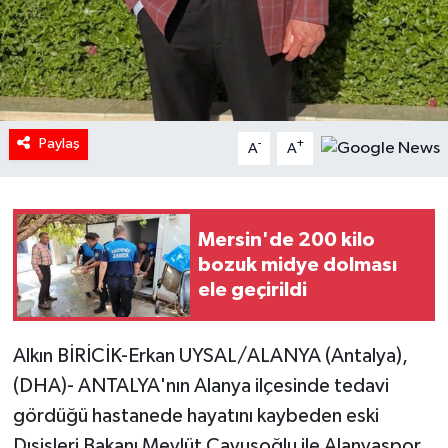
Paylaş
-
+
A
A
Mersin'de 200 kilo
bozuk midye dolması
ele geçirildi
Alkın BİRİCİK-Erkan UYSAL/ALANYA (Antalya),
(DHA)- ANTALYA'nın Alanya ilçesinde tedavi
gördüğü hastanede hayatını kaybeden eski
Dışişleri Bakanı Mevlüt Çavuşoğlu ile Alanyaspor