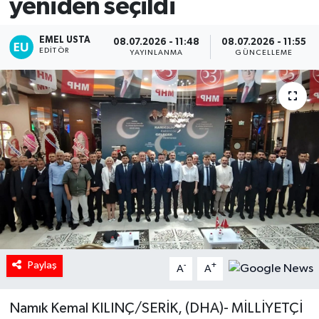
yeniden seçildi
EMEL USTA
08.07.2026 - 11:48
08.07.2026 - 11:55
EDITÖR
YAYINLANMA
GÜNCELLEME
Paylaş
-
+
A
A
Namık Kemal KILINÇ/SERİK, (DHA)- MİLLİYETÇİ