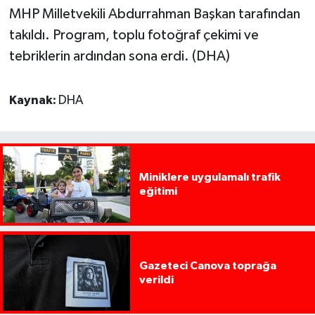
MHP Milletvekili Abdurrahman Başkan tarafından
takıldı. Program, toplu fotoğraf çekimi ve
tebriklerin ardından sona erdi. (DHA)
Kaynak:
DHA
Miniklere uygulamalı trafik
eğitimi
Gazeteci Canova toprağa
verildi