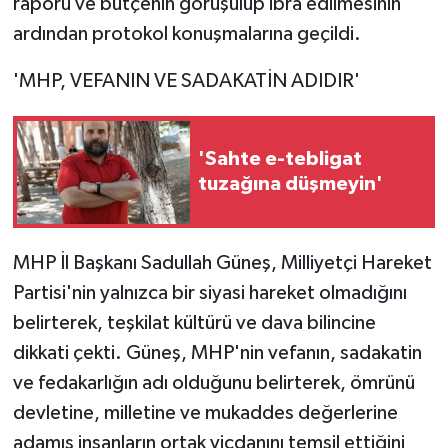
raporu ve bütçenin görüşülüp ibra edilmesinin
ardından protokol konuşmalarına geçildi.
'MHP, VEFANIN VE SADAKATİN ADIDIR'
'Sahte e-tebligat
tuzağına düşmeyin'
MHP İl Başkanı Sadullah Güneş, Milliyetçi Hareket
Partisi'nin yalnızca bir siyasi hareket olmadığını
belirterek, teşkilat kültürü ve dava bilincine
dikkati çekti. Güneş, MHP'nin vefanın, sadakatin
ve fedakarlığın adı olduğunu belirterek, ömrünü
devletine, milletine ve mukaddes değerlerine
adamış insanların ortak vicdanını temsil ettiğini