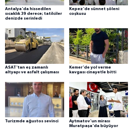
Antalya'da hissedilen
Kepez'de sünnet şöleni
sıcaklık 39 derece; tatilciler
coşkusu
denizde serinledi
ASAT'tan eş zamanlı
Kemer'de yol verme
altyapı ve asfalt çalışması
kavgası cinayetle bitti
Turizmde ağustos sevinci
Aytmatov'un mirası
Muratpaşa'da büyüyor