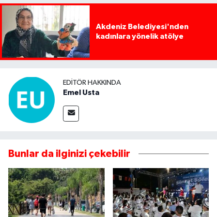
Akdeniz Belediyesi'nden
kadınlara yönelik atölye
EDITÖR HAKKINDA
Emel Usta
Bunlar da ilginizi çekebilir