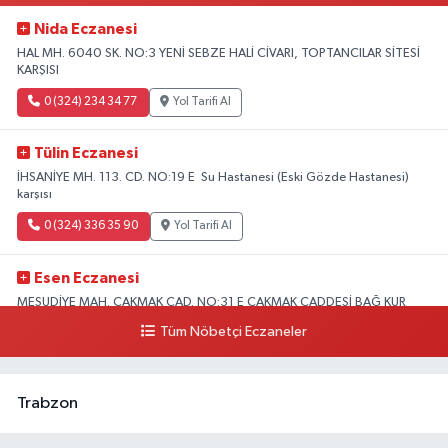
Nida Eczanesi
HAL MH. 6040 SK. NO:3 YENİ SEBZE HALİ CİVARI, TOPTANCILAR SİTESİ
KARŞISI
0 (324) 234 34 77
Yol Tarifi Al
Tülin Eczanesi
İHSANİYE MH. 113. CD. NO:19 E Su Hastanesi (Eski Gözde Hastanesi)
karşısı
0 (324) 336 35 90
Yol Tarifi Al
Esen Eczanesi
MESUDİYE MAH. ÇAKMAK CAD. NO:31 E ÇAKMAK CADDESİ BAĞ KUR
KARŞISI AKDENİZ
Tüm Nöbetçi Eczaneler
0 (324) 231 58 80
Yol Tarifi Al
Trabzon