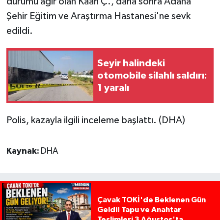
durumu ağır olan Kaan Ç., daha sonra Adana
Şehir Eğitim ve Araştırma Hastanesi'ne sevk
edildi.
Seyir halindeki
otomobile silahlı saldırı:
1 yaralı
Polis, kazayla ilgili inceleme başlattı. (DHA)
Kaynak:
DHA
Çavak TOKİ'de Beklenen Gün
Geldi! Tapu ve Anahtar
Teslimleri 3 Ağustos'ta