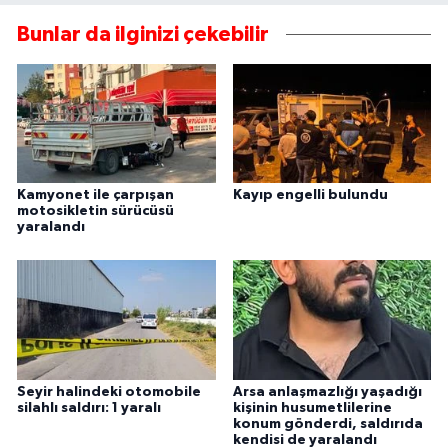
Bunlar da ilginizi çekebilir
Kamyonet ile çarpışan
Kayıp engelli bulundu
motosikletin sürücüsü
yaralandı
Seyir halindeki otomobile
Arsa anlaşmazlığı yaşadığı
silahlı saldırı: 1 yaralı
kişinin husumetlilerine
konum gönderdi, saldırıda
kendisi de yaralandı