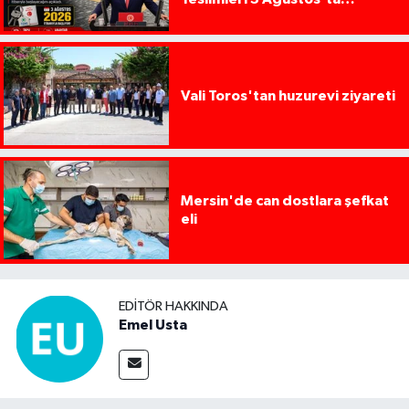
Başlıyor
Vali Toros'tan huzurevi ziyareti
Mersin'de can dostlara şefkat
eli
EDITÖR HAKKINDA
Emel Usta