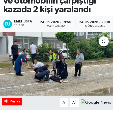
ve otomobilin çarpıştığı
kazada 2 kişi yaralandı
EMEL USTA
24.05.2026 - 19:50
24.05.2026 - 20:00
EDITÖR
YAYINLANMA
GÜNCELLEME
Paylaş
-
+
A
A