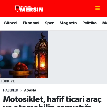
Mersin Nöbetçi Eczaneler
Güncel
Ekonomi
Spor
Magazin
Politika
M
Mersin Hava Durumu
Mersin Trafik Yoğunluk Haritası
Süper Lig Puan Durumu ve Fikstür
Tüm Manşetler
Son Dakika Haberleri
TÜRKİYE
HABERLER
ADANA
Haber Arşivi
Motosiklet, hafif ticari araç