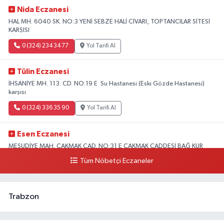
Nida Eczanesi
HAL MH. 6040 SK. NO:3 YENİ SEBZE HALİ CİVARI, TOPTANCILAR SİTESİ
KARŞISI
0 (324) 234 34 77
Yol Tarifi Al
Tülin Eczanesi
İHSANİYE MH. 113. CD. NO:19 E Su Hastanesi (Eski Gözde Hastanesi)
karşısı
0 (324) 336 35 90
Yol Tarifi Al
Esen Eczanesi
MESUDİYE MAH. ÇAKMAK CAD. NO:31 E ÇAKMAK CADDESİ BAĞ KUR
KARŞISI AKDENİZ
Tüm Nöbetçi Eczaneler
0 (324) 231 58 80
Yol Tarifi Al
Trabzon