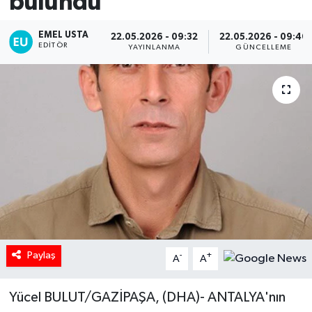
bulundu
EMEL USTA
22.05.2026 - 09:32
22.05.2026 - 09:40
EDITÖR
YAYINLANMA
GÜNCELLEME
Paylaş
-
+
A
A
Yücel BULUT/GAZİPAŞA, (DHA)- ANTALYA'nın