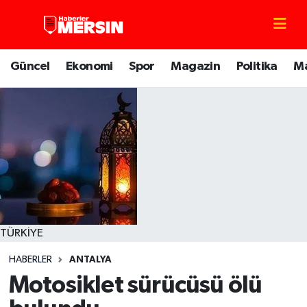
Mersin Nöbetçi Eczaneler
Güncel
Ekonomi
Spor
Magazin
Politika
M
Mersin Hava Durumu
Mersin Trafik Yoğunluk Haritası
Süper Lig Puan Durumu ve Fikstür
Tüm Manşetler
Son Dakika Haberleri
TÜRKİYE
HABERLER
ANTALYA
Haber Arşivi
Motosiklet sürücüsü ölü