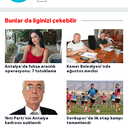
Bunlar da ilginizi çekebilir
Antalya'da fuhşa aracılık
Kemer Belediyesi'nde
operasyonu: 7 tutuklama
ağustos meclisi
Yeni Parti'nin Antalya
Serikspor'da ilk etap kampı
kadrosu açıklandı
tamamlandı