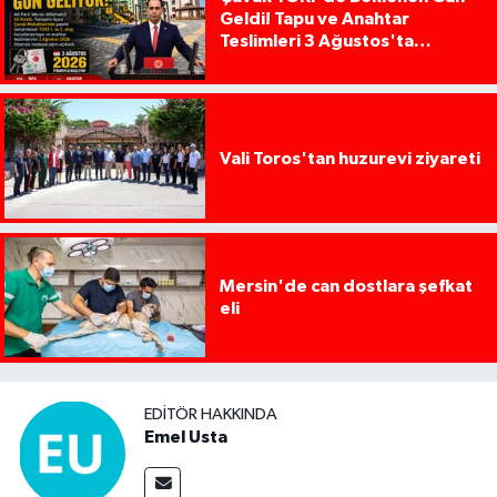
Geldi! Tapu ve Anahtar
Teslimleri 3 Ağustos'ta
Başlıyor
Vali Toros'tan huzurevi ziyareti
Mersin'de can dostlara şefkat
eli
EDITÖR HAKKINDA
Emel Usta