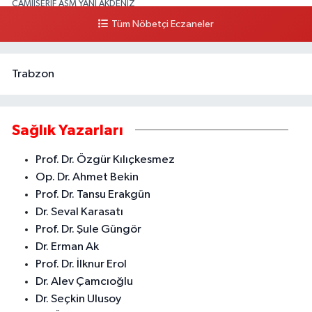
CAMİİŞERİF ASM YANI AKDENİZ
Tüm Nöbetçi Eczaneler
0 (324) 237 41 15
Yol Tarifi Al
Trabzon
Sağlık Yazarları
Prof. Dr. Özgür Kılıçkesmez
Op. Dr. Ahmet Bekin
Prof. Dr. Tansu Erakgün
Dr. Seval Karasatı
Prof. Dr. Şule Güngör
Dr. Erman Ak
Prof. Dr. İlknur Erol
Dr. Alev Çamcıoğlu
Dr. Seçkin Ulusoy