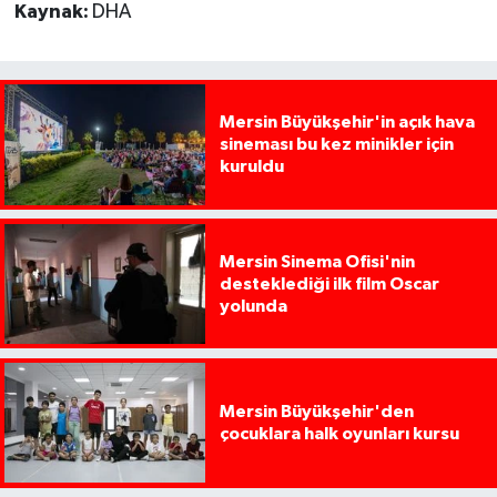
Kaynak:
DHA
Mersin Büyükşehir'in açık hava
sineması bu kez minikler için
kuruldu
Mersin Sinema Ofisi'nin
desteklediği ilk film Oscar
yolunda
Mersin Büyükşehir'den
çocuklara halk oyunları kursu