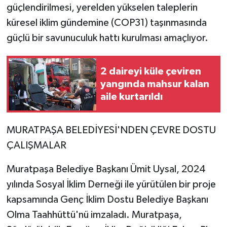
güçlendirilmesi, yerelden yükselen taleplerin
küresel iklim gündemine (COP31) taşınmasında
güçlü bir savunuculuk hattı kurulması amaçlıyor.
2 daireyi küle çeviren
yangında mahsur kalan
aile kurtarıldı
MURATPAŞA BELEDİYESİ'NDEN ÇEVRE DOSTU
ÇALIŞMALAR
Muratpaşa Belediye Başkanı Ümit Uysal, 2024
yılında Sosyal İklim Derneği ile yürütülen bir proje
kapsamında Genç İklim Dostu Belediye Başkanı
Olma Taahhüttü'nü imzaladı. Muratpaşa,