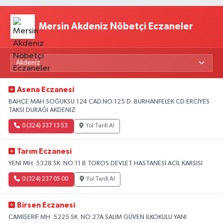
Mersin Akdeniz Nöbetçi Eczaneler
Asena Eczanesi
BAHÇE MAH.SOĞUKSU 124 CAD.NO:125 D BURHANFELEK CD ERCİYES
TAKSİ DURAĞI AKDENİZ
0 (324) 337 13 53
Yol Tarifi Al
Tarım Eczanesi
YENİ MH. 5328 SK. NO:11 B TOROS DEVLET HASTANESİ ACİL KARŞISI
0 (324) 237 05 00
Yol Tarifi Al
Birsen Eczanesi
CAMİŞERİF MH. 5225 SK. NO:27A SALİM GÜVEN İLKOKULU YANI