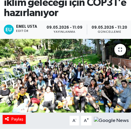
iklim geleceği için COP31'e
hazırlanıyor
EMEL USTA
09.05.2026 - 11:09
09.05.2026 - 11:20
EDITÖR
YAYINLANMA
GÜNCELLEME
Paylaş
-
+
A
A