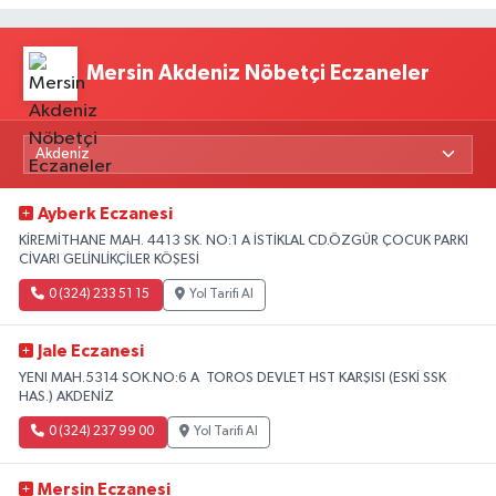
Mersin Akdeniz Nöbetçi Eczaneler
Ayberk Eczanesi
KİREMİTHANE MAH. 4413 SK. NO:1 A İSTİKLAL CD.ÖZGÜR ÇOCUK PARKI
CİVARI GELİNLİKÇİLER KÖŞESİ
0 (324) 233 51 15
Yol Tarifi Al
Jale Eczanesi
YENI MAH.5314 SOK.NO:6 A TOROS DEVLET HST KARŞISI (ESKİ SSK
HAS.) AKDENİZ
0 (324) 237 99 00
Yol Tarifi Al
Mersin Eczanesi