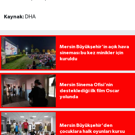
Kaynak:
DHA
Mersin Büyükşehir'in açık hava
sineması bu kez minikler için
kuruldu
Mersin Sinema Ofisi'nin
desteklediği ilk film Oscar
yolunda
Mersin Büyükşehir'den
çocuklara halk oyunları kursu