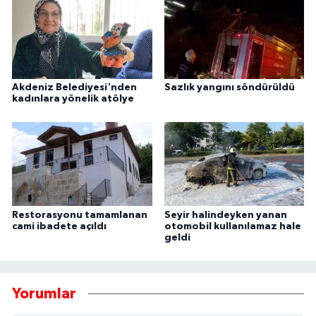
Akdeniz Belediyesi'nden
Sazlık yangını söndürüldü
kadınlara yönelik atölye
Restorasyonu tamamlanan
Seyir halindeyken yanan
cami ibadete açıldı
otomobil kullanılamaz hale
geldi
Yorumlar