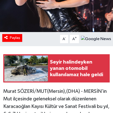
Paylaş
-
+
A
A
Seyir halindeyken
yanan otomobil
kullanılamaz hale geldi
Murat SÖZERİ/MUT(Mersin),(DHA) - MERSİN'in
Mut ilçesinde geleneksel olarak düzenlenen
Karacaoğlan Kayısı Kültür ve Sanat Festivali bu yıl,