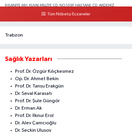
İHSANİYE MH. KUVAİ MİLLİYE CD. NO.109F HASTANE CD. AKDENİZ
BELEDİYESİ ARKASI ZİRAAT BANKASI KURUÇEŞME ŞUBESİ KARŞISI
Tüm Nöbetçi Eczaneler
AKDENİZ
0 (324) 337 10 17
Yol Tarifi Al
Trabzon
Sağlık Yazarları
Prof. Dr. Özgür Kılıçkesmez
Op. Dr. Ahmet Bekin
Prof. Dr. Tansu Erakgün
Dr. Seval Karasatı
Prof. Dr. Şule Güngör
Dr. Erman Ak
Prof. Dr. İlknur Erol
Dr. Alev Çamcıoğlu
Dr. Seçkin Ulusoy