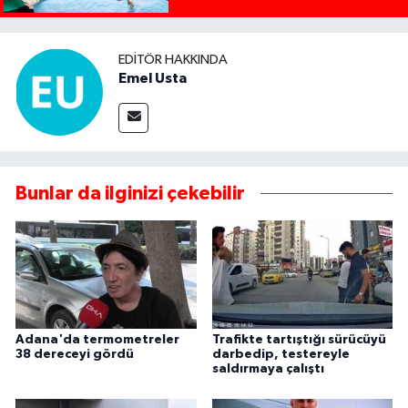
EDITÖR HAKKINDA
Emel Usta
Bunlar da ilginizi çekebilir
Adana'da termometreler
Trafikte tartıştığı sürücüyü
38 dereceyi gördü
darbedip, testereyle
saldırmaya çalıştı