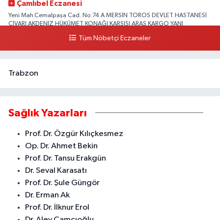
Çamlıbel Eczanesi
Yeni Mah.Cemalpaşa Cad. No:74 A MERSİN TOROS DEVLET HASTANESİ
CİVARI AKDENİZ HÜKÜMET KONAĞI KARŞISI ARAS KARGO YANI
Tüm Nöbetçi Eczaneler
0 (324) 237 37 99
Yol Tarifi Al
Trabzon
Sağlık Yazarları
Prof. Dr. Özgür Kılıçkesmez
Op. Dr. Ahmet Bekin
Prof. Dr. Tansu Erakgün
Dr. Seval Karasatı
Prof. Dr. Şule Güngör
Dr. Erman Ak
Prof. Dr. İlknur Erol
Dr. Alev Çamcıoğlu