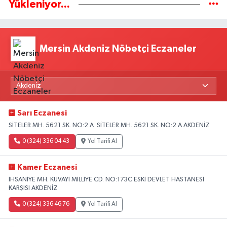
Yükleniyor...
Mersin Akdeniz Nöbetçi Eczaneler
Sarı Eczanesi
SİTELER MH. 5621 SK. NO:2 A SİTELER MH. 5621 SK. NO:2 A AKDENİZ
0 (324) 336 04 43
Yol Tarifi Al
Kamer Eczanesi
İHSANİYE MH. KUVAYİ MİLLİYE CD. NO:173C ESKİ DEVLET HASTANESİ
KARŞISI AKDENİZ
0 (324) 336 46 76
Yol Tarifi Al