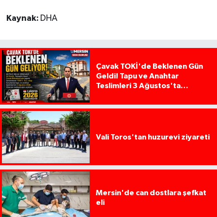
Kaynak:
DHA
Çavak TOKİ'de Beklenen Gün
Geldi! Tapu ve Anahtar
Teslimleri 3 Ağustos'ta
Başlıyor
Vali Toros'tan huzurevi ziyareti
Mersin'de can dostlara şefkat
eli