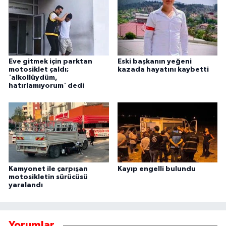
Eve gitmek için parktan
Eski başkanın yeğeni
motosiklet çaldı;
kazada hayatını kaybetti
'alkollüydüm,
hatırlamıyorum' dedi
Kamyonet ile çarpışan
Kayıp engelli bulundu
motosikletin sürücüsü
yaralandı
Yorumlar