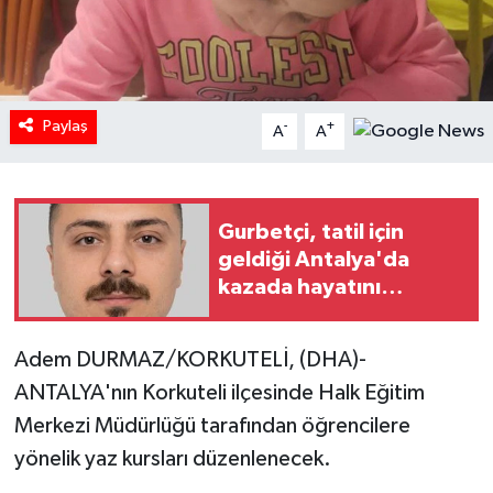
Paylaş
-
+
A
A
Gurbetçi, tatil için
geldiği Antalya'da
kazada hayatını
kaybetti
Adem DURMAZ/KORKUTELİ, (DHA)-
ANTALYA'nın Korkuteli ilçesinde Halk Eğitim
Merkezi Müdürlüğü tarafından öğrencilere
yönelik yaz kursları düzenlenecek.