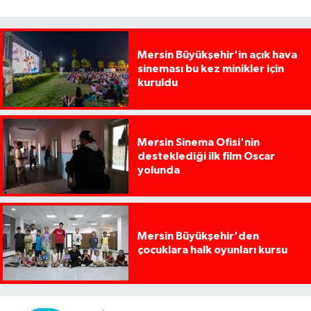
Mersin Büyükşehir'in açık hava
sineması bu kez minikler için
kuruldu
Mersin Sinema Ofisi'nin
desteklediği ilk film Oscar
yolunda
Mersin Büyükşehir'den
çocuklara halk oyunları kursu