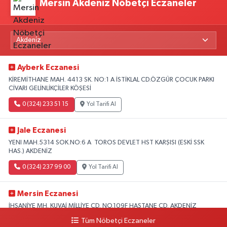
Mersin Akdeniz Nöbetçi Eczaneler
Ayberk Eczanesi
KİREMİTHANE MAH. 4413 SK. NO:1 A İSTİKLAL CD.ÖZGÜR ÇOCUK PARKI
CİVARI GELİNLİKÇİLER KÖŞESİ
0 (324) 233 51 15
Yol Tarifi Al
Jale Eczanesi
YENI MAH.5314 SOK.NO:6 A TOROS DEVLET HST KARŞISI (ESKİ SSK
HAS.) AKDENİZ
0 (324) 237 99 00
Yol Tarifi Al
Mersin Eczanesi
İHSANİYE MH. KUVAİ MİLLİYE CD. NO.109F HASTANE CD. AKDENİZ
BELEDİYESİ ARKASI ZİRAAT BANKASI KURUÇEŞME ŞUBESİ KARŞISI
Tüm Nöbetçi Eczaneler
AKDENİZ