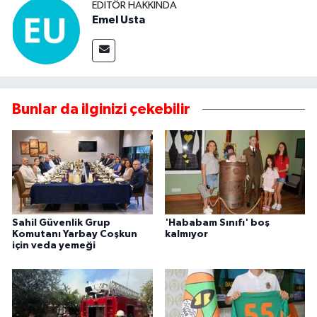
EDITÖR HAKKINDA
Emel Usta
Bunlar da ilginizi çekebilir
Sahil Güvenlik Grup
'Hababam Sınıfı' boş
Komutanı Yarbay Coşkun
kalmıyor
için veda yemeği