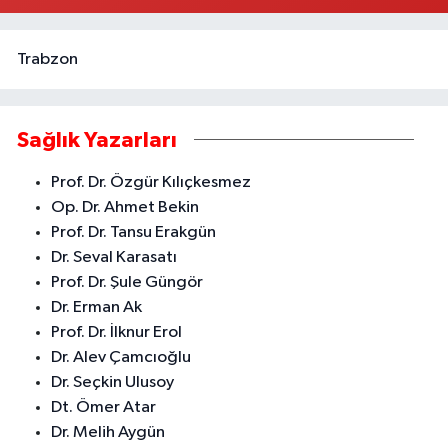
0 (324) 337 10 17
Yol Tarifi Al
Trabzon
Sağlık Yazarları
Prof. Dr. Özgür Kılıçkesmez
Op. Dr. Ahmet Bekin
Prof. Dr. Tansu Erakgün
Dr. Seval Karasatı
Prof. Dr. Şule Güngör
Dr. Erman Ak
Prof. Dr. İlknur Erol
Dr. Alev Çamcıoğlu
Dr. Seçkin Ulusoy
Dt. Ömer Atar
Dr. Melih Aygün