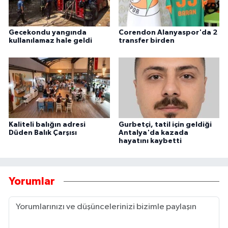
Gecekondu yangında
Corendon Alanyaspor'da 2
kullanılamaz hale geldi
transfer birden
Kaliteli balığın adresi
Gurbetçi, tatil için geldiği
Düden Balık Çarşısı
Antalya'da kazada
hayatını kaybetti
Yorumlar