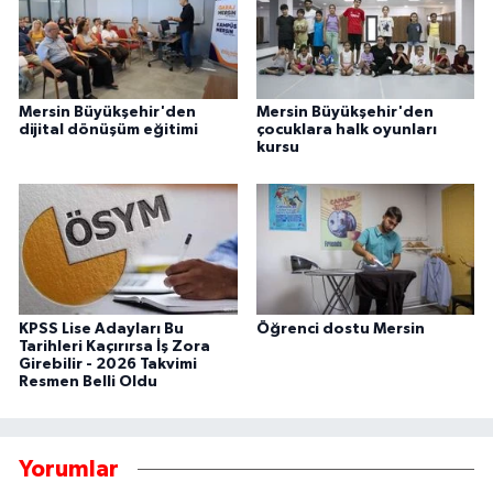
Mersin Büyükşehir'den
Mersin Büyükşehir'den
dijital dönüşüm eğitimi
çocuklara halk oyunları
kursu
KPSS Lise Adayları Bu
Öğrenci dostu Mersin
Tarihleri Kaçırırsa İş Zora
Girebilir - 2026 Takvimi
Resmen Belli Oldu
Yorumlar