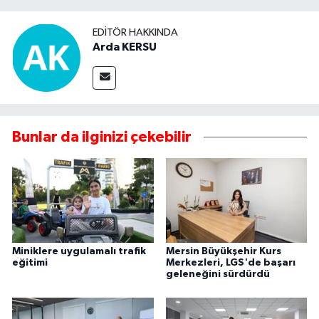
EDITÖR HAKKINDA
Arda KERSU
Bunlar da ilginizi çekebilir
Miniklere uygulamalı trafik
Mersin Büyükşehir Kurs
eğitimi
Merkezleri, LGS'de başarı
geleneğini sürdürdü