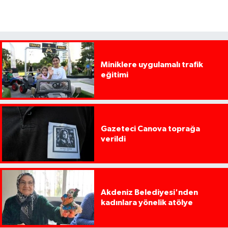
Miniklere uygulamalı trafik
eğitimi
Gazeteci Canova toprağa
verildi
Akdeniz Belediyesi'nden
kadınlara yönelik atölye