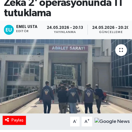
Zeka 2' operasyonunda 11
tutuklama
EMEL USTA
24.05.2026 - 20:13
24.05.2026 - 20:20
EDITÖR
YAYINLANMA
GÜNCELLEME
Paylaş
-
+
A
A