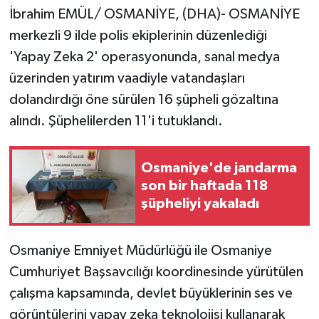
İbrahim EMÜL/ OSMANİYE, (DHA)- OSMANİYE
merkezli 9 ilde polis ekiplerinin düzenlediği
'Yapay Zeka 2' operasyonunda, sanal medya
üzerinden yatırım vaadiyle vatandaşları
dolandırdığı öne sürülen 16 şüpheli gözaltına
alındı. Şüphelilerden 11'i tutuklandı.
Osmaniye'de jandarma
son bir haftada 118
şüpheliyi yakaladı
Osmaniye Emniyet Müdürlüğü ile Osmaniye
Cumhuriyet Başsavcılığı koordinesinde yürütülen
çalışma kapsamında, devlet büyüklerinin ses ve
görüntülerini yapay zeka teknolojisi kullanarak