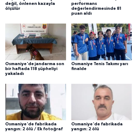
değil, önlenen kazayla
performans
ölçülür
değerlendirmesinde 81
puan aldı
Osmaniye'de jandarma son
Osmaniye Tenis Takımı yarı
bir haftada 118 şüpheliyi
finalde
yakaladı
Osmaniye'de fabrikada
Osmaniye'de fabrikada
yangın: 2 ölü / Ek fotoğraf
yangın: 2 ölü