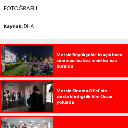
FOTOĞRAFLI
Kaynak:
DHA
Mersin Büyükşehir'in açık hava
sineması bu kez minikler için
kuruldu
Mersin Sinema Ofisi'nin
desteklediği ilk film Oscar
yolunda