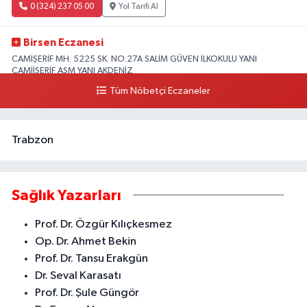
0 (324) 237 05 00
Yol Tarifi Al
Birsen Eczanesi
CAMİŞERİF MH. 5225 SK. NO:27A SALİM GÜVEN İLKOKULU YANI
CAMİİŞERİF ASM YANI AKDENİZ
Tüm Nöbetçi Eczaneler
0 (324) 237 41 15
Yol Tarifi Al
Trabzon
Sağlık Yazarları
Prof. Dr. Özgür Kılıçkesmez
Op. Dr. Ahmet Bekin
Prof. Dr. Tansu Erakgün
Dr. Seval Karasatı
Prof. Dr. Şule Güngör