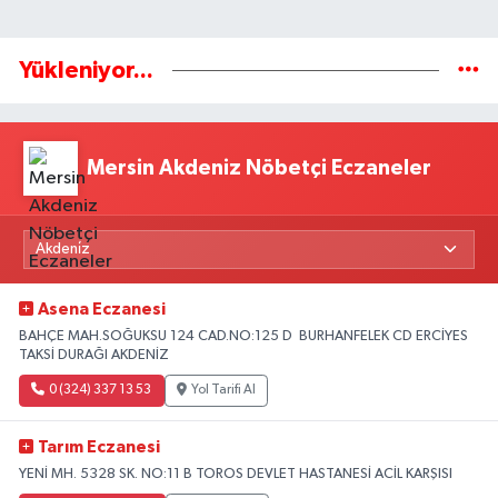
Yükleniyor...
Mersin Akdeniz Nöbetçi Eczaneler
Asena Eczanesi
BAHÇE MAH.SOĞUKSU 124 CAD.NO:125 D BURHANFELEK CD ERCİYES
TAKSİ DURAĞI AKDENİZ
0 (324) 337 13 53
Yol Tarifi Al
Tarım Eczanesi
YENİ MH. 5328 SK. NO:11 B TOROS DEVLET HASTANESİ ACİL KARŞISI