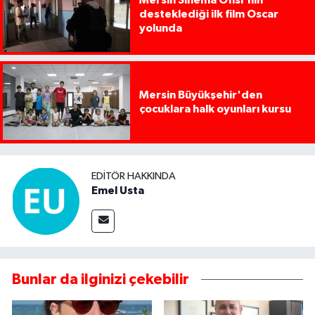
desteklediği ilk film Oscar
yolunda
Mersin Büyükşehir'den
çocuklara halk oyunları kursu
EDITÖR HAKKINDA
Emel Usta
Bunlar da ilginizi çekebilir