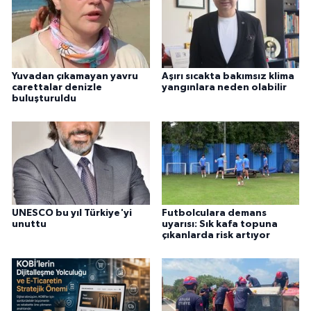
Yuvadan çıkamayan yavru
Aşırı sıcakta bakımsız klima
carettalar denizle
yangınlara neden olabilir
buluşturuldu
UNESCO bu yıl Türkiye'yi
Futbolculara demans
unuttu
uyarısı: Sık kafa topuna
çıkanlarda risk artıyor