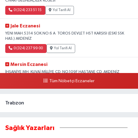
CİVARI GELİNLİKÇİLER KÖŞESİ
0 (324) 233 51 15
Yol Tarifi Al
Jale Eczanesi
YENI MAH.5314 SOK.NO:6 A TOROS DEVLET HST KARŞISI (ESKİ SSK
HAS.) AKDENİZ
0 (324) 237 99 00
Yol Tarifi Al
Mersin Eczanesi
İHSANİYE MH. KUVAİ MİLLİYE CD. NO.109F HASTANE CD. AKDENİZ
BELEDİYESİ ARKASI ZİRAAT BANKASI KURUÇEŞME ŞUBESİ KARŞISI
Tüm Nöbetçi Eczaneler
AKDENİZ
0 (324) 337 10 17
Yol Tarifi Al
Trabzon
Sağlık Yazarları