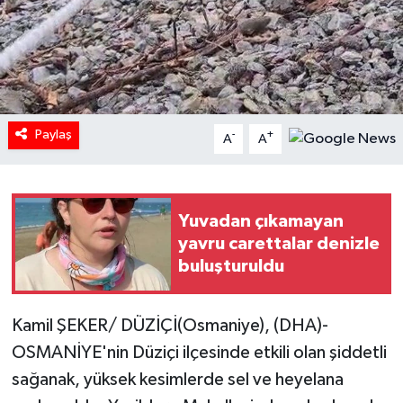
Paylaş
-
+
A
A
Yuvadan çıkamayan
yavru carettalar denizle
buluşturuldu
Kamil ŞEKER/ DÜZİÇİ(Osmaniye), (DHA)-
OSMANİYE'nin Düziçi ilçesinde etkili olan şiddetli
sağanak, yüksek kesimlerde sel ve heyelana