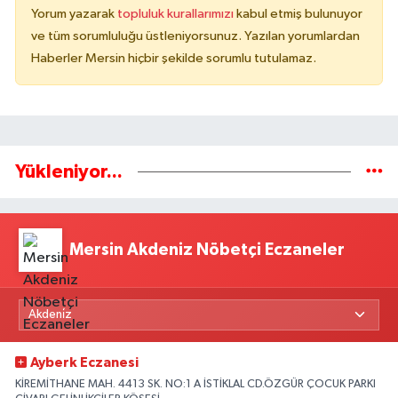
Yorum yazarak
topluluk kurallarımızı
kabul etmiş bulunuyor
ve tüm sorumluluğu üstleniyorsunuz. Yazılan yorumlardan
Haberler Mersin hiçbir şekilde sorumlu tutulamaz.
Yükleniyor...
Mersin Akdeniz Nöbetçi Eczaneler
Ayberk Eczanesi
KİREMİTHANE MAH. 4413 SK. NO:1 A İSTİKLAL CD.ÖZGÜR ÇOCUK PARKI