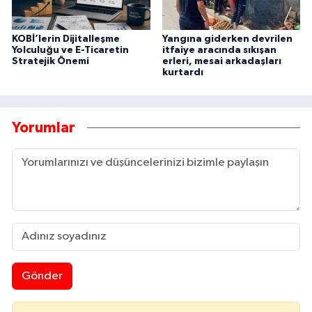
KOBİ’lerin Dijitalleşme
Yangına giderken devrilen
Yolculuğu ve E-Ticaretin
itfaiye aracında sıkışan
Stratejik Önemi
erleri, mesai arkadaşları
kurtardı
Yorumlar
Gönder