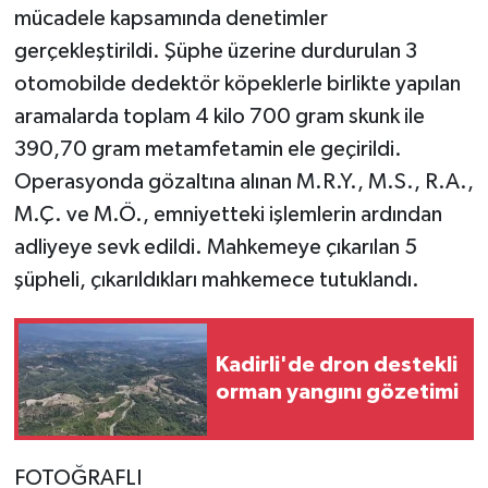
mücadele kapsamında denetimler
gerçekleştirildi. Şüphe üzerine durdurulan 3
otomobilde dedektör köpeklerle birlikte yapılan
aramalarda toplam 4 kilo 700 gram skunk ile
390,70 gram metamfetamin ele geçirildi.
Operasyonda gözaltına alınan M.R.Y., M.S., R.A.,
M.Ç. ve M.Ö., emniyetteki işlemlerin ardından
adliyeye sevk edildi. Mahkemeye çıkarılan 5
şüpheli, çıkarıldıkları mahkemece tutuklandı.
Kadirli'de dron destekli
orman yangını gözetimi
FOTOĞRAFLI