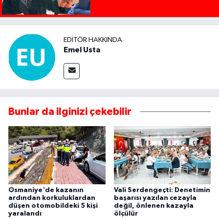
EDITÖR HAKKINDA
Emel Usta
Bunlar da ilginizi çekebilir
Osmaniye'de kazanın
Vali Serdengeçti: Denetimin
ardından korkuluklardan
başarısı yazılan cezayla
düşen otomobildeki 5 kişi
değil, önlenen kazayla
yaralandı
ölçülür