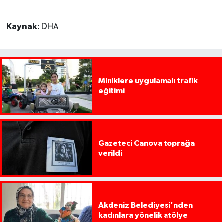
Kaynak:
DHA
Miniklere uygulamalı trafik
eğitimi
Gazeteci Canova toprağa
verildi
Akdeniz Belediyesi'nden
kadınlara yönelik atölye