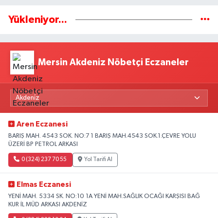
Yükleniyor...
Mersin Akdeniz Nöbetçi Eczaneler
Aren Eczanesi
BARIŞ MAH. 4543 SOK. NO:7 1 BARIŞ MAH.4543 SOK.1.ÇEVRE YOLU
ÜZERİ BP PETROL ARKASI
0 (324) 237 70 55
Yol Tarifi Al
Elmas Eczanesi
YENİ MAH. 5334 SK. NO:10 1A YENİ MAH.SAĞLIK OCAĞI KARŞISI BAĞ
KUR İL MÜD ARKASI AKDENİZ