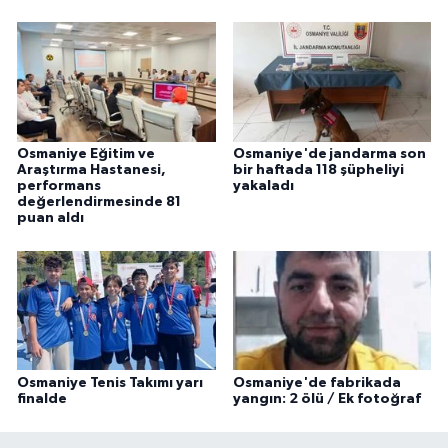
Osmaniye Eğitim ve
Osmaniye'de jandarma son
Araştırma Hastanesi,
bir haftada 118 şüpheliyi
performans
yakaladı
değerlendirmesinde 81
puan aldı
Osmaniye Tenis Takımı yarı
Osmaniye'de fabrikada
finalde
yangın: 2 ölü / Ek fotoğraf