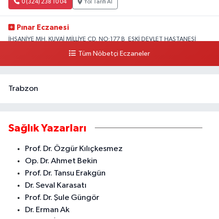
0 (324) 238 10 04
Yol Tarifi Al
Pınar Eczanesi
İHSANİYE MH. KUVAİ MİLLİYE CD. NO:177 B ESKİ DEVLET HASTANESİ
KARŞISI HASTANE CADDESİ ÜZERİ
Tüm Nöbetçi Eczaneler
0 (324) 357 58 57
Yol Tarifi Al
Trabzon
Sağlık Yazarları
Prof. Dr. Özgür Kılıçkesmez
Op. Dr. Ahmet Bekin
Prof. Dr. Tansu Erakgün
Dr. Seval Karasatı
Prof. Dr. Şule Güngör
Dr. Erman Ak