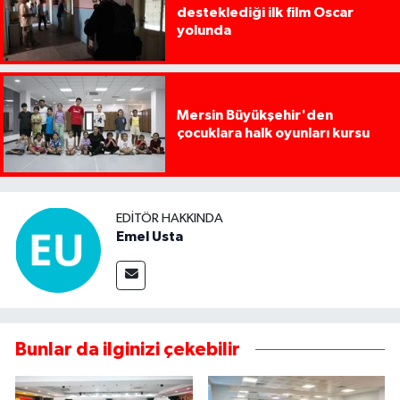
desteklediği ilk film Oscar
yolunda
Mersin Büyükşehir'den
çocuklara halk oyunları kursu
EDITÖR HAKKINDA
Emel Usta
Bunlar da ilginizi çekebilir