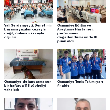
Vali Serdengeçti: Denetimin
Osmaniye Eğitim ve
başarısı yazılan cezayla
Araştırma Hastanesi,
değil, önlenen kazayla
performans
ölçülür
değerlendirmesinde 81
puan aldı
Osmaniye'de jandarma son
Osmaniye Tenis Takımı yarı
bir haftada 118 şüpheliyi
finalde
yakaladı