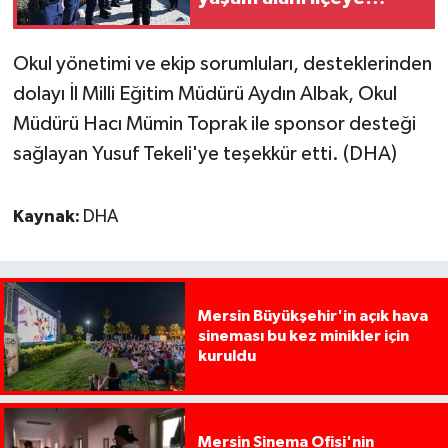
değer katacak
Okul yönetimi ve ekip sorumluları, desteklerinden
dolayı İl Milli Eğitim Müdürü Aydın Albak, Okul
Müdürü Hacı Mümin Toprak ile sponsor desteği
sağlayan Yusuf Tekeli'ye teşekkür etti. (DHA)
Kaynak:
DHA
Mersin Büyükşehir'in açık hava
sineması bu kez minikler için
kuruldu
Mersin Sinema Ofisi'nin