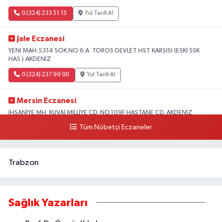
0 (324) 233 51 15
Yol Tarifi Al
Jale Eczanesi
YENI MAH.5314 SOK.NO:6 A TOROS DEVLET HST KARŞISI (ESKİ SSK
HAS.) AKDENİZ
0 (324) 237 99 00
Yol Tarifi Al
Mersin Eczanesi
İHSANİYE MH. KUVAİ MİLLİYE CD. NO.109F HASTANE CD. AKDENİZ
BELEDİYESİ ARKASI ZİRAAT BANKASI KURUÇEŞME ŞUBESİ KARŞISI
Tüm Nöbetçi Eczaneler
AKDENİZ
0 (324) 337 10 17
Yol Tarifi Al
Trabzon
Sağlık Yazarları