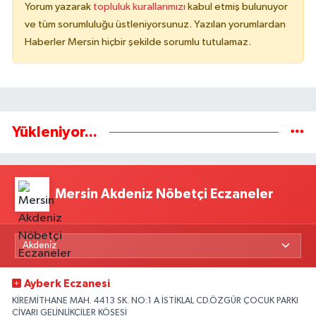
Yorum yazarak
topluluk kurallarımızı
kabul etmiş bulunuyor
ve tüm sorumluluğu üstleniyorsunuz. Yazılan yorumlardan
Haberler Mersin hiçbir şekilde sorumlu tutulamaz.
Yükleniyor...
Mersin Akdeniz Nöbetçi Eczaneler
Ayberk Eczanesi
KİREMİTHANE MAH. 4413 SK. NO:1 A İSTİKLAL CD.ÖZGÜR ÇOCUK PARKI
CİVARI GELİNLİKÇİLER KÖŞESİ