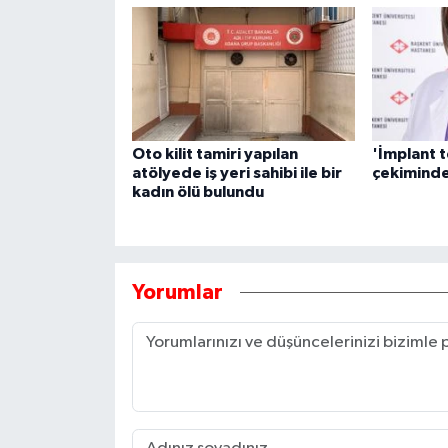
Oto kilit tamiri yapılan
'İmplant t
atölyede iş yeri sahibi ile bir
çekiminde
kadın ölü bulundu
Yorumlar