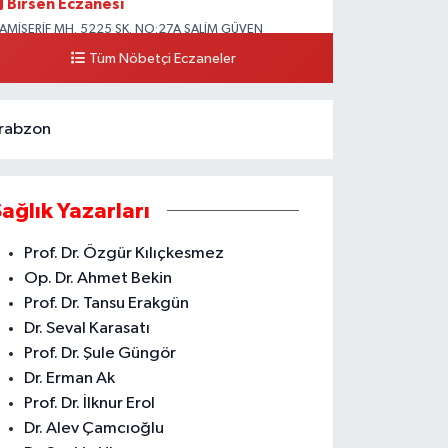
Birsen Eczanesi
AMİŞERİF MH. 5225 SK. NO:27A SALİM GÜVEN
LKOKULU YANI CAMİİŞERİF ASM YANI AKDENİZ
Tüm Nöbetçi Eczaneler
0 (324) 237 41 15
Yol Tarifi Al
rabzon
Sağlık Yazarları
Prof. Dr. Özgür Kılıçkesmez
Op. Dr. Ahmet Bekin
Prof. Dr. Tansu Erakgün
Dr. Seval Karasatı
Prof. Dr. Şule Güngör
Dr. Erman Ak
Prof. Dr. İlknur Erol
Dr. Alev Çamcıoğlu