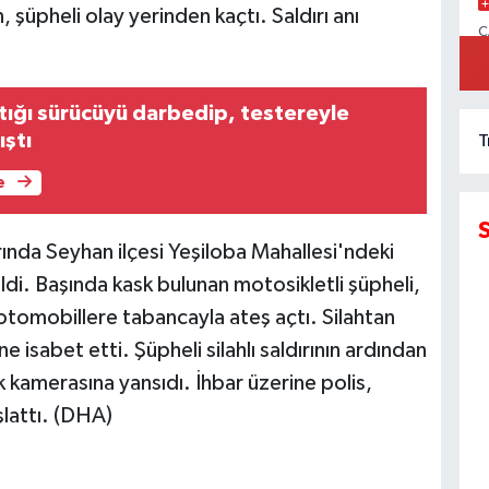
şüpheli olay yerinden kaçtı. Saldırı anı
C
İ
ştığı sürücüyü darbedip, testereyle
ıştı
T
e
ında Seyhan ilçesi Yeşiloba Mahallesi'ndeki
di. Başında kask bulunan motosikletli şüpheli,
 otomobillere tabancayla ateş açtı. Silahtan
e isabet etti. Şüpheli silahlı saldırının ardından
ik kamerasına yansıdı. İhbar üzerine polis,
şlattı. (DHA)