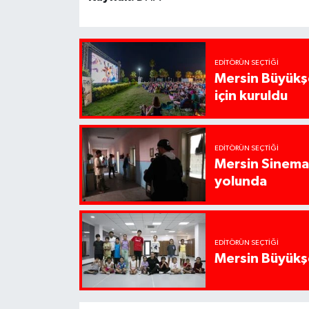
EDITÖRÜN SEÇTIĞI
Mersin Büyükşe
için kuruldu
EDITÖRÜN SEÇTIĞI
Mersin Sinema 
yolunda
EDITÖRÜN SEÇTIĞI
Mersin Büyükşe