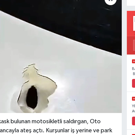
B
B
Y
A
k bulunan motosikletli saldırgan, Oto
bancayla ateş açtı. Kurşunlar iş yerine ve park