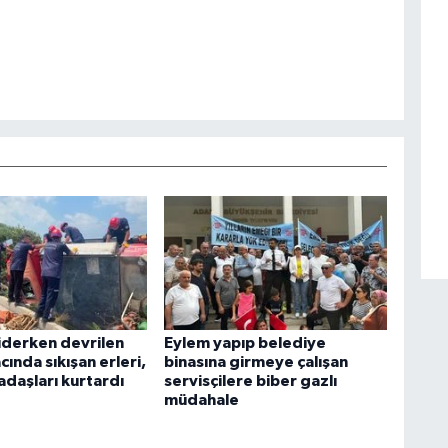
iderken devrilen
Eylem yapıp belediye
acında sıkışan erleri,
binasına girmeye çalışan
adaşları kurtardı
servisçilere biber gazlı
müdahale