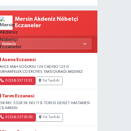
Mersin Akdeniz Nöbetçi
Eczaneler
Asena Eczanesi
AHÇE MAH.SOĞUKSU 124 CAD.NO:125 D
URHANFELEK CD ERCİYES TAKSİ DURAĞI AKDENİZ
0 (324) 337 13 53
Yol Tarifi Al
Tarım Eczanesi
ENİ MH. 5328 SK. NO:11 B TOROS DEVLET HASTANESİ
CİL KARŞISI
0 (324) 237 05 00
Yol Tarifi Al