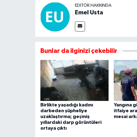
EDITÖR HAKKINDA
Emel Usta
Bunlar da ilginizi çekebilir
Birlikte yaşadığı kadını
Yangına g
darbeden şüpheliye
itfaiye ar
uzaklaştırma; geçmiş
mesai ark
yıllardaki darp görüntüleri
ortaya çıktı