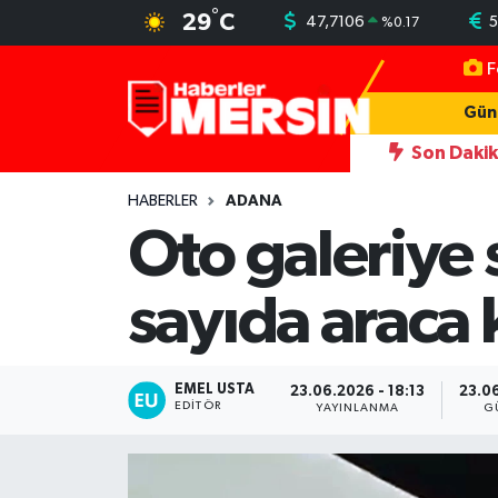
°
29
C
47,7106
5
%
0.17
F
Mersin Nöbetçi Eczaneler
Gün
Mersin Hava Durumu
Son Daki
16:39
Hatay'da emekli emniyet mensuplarına plaket verildi
Mersin Trafik Yoğunluk Haritası
HABERLER
ADANA
Oto galeriye 
Süper Lig Puan Durumu ve Fikstür
sayıda araca 
Tüm Manşetler
Son Dakika Haberleri
EMEL USTA
23.06.2026 - 18:13
23.06
EDITÖR
YAYINLANMA
G
Haber Arşivi