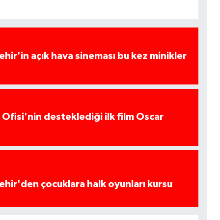
hir'in açık hava sineması bu kez minikler
Ofisi'nin desteklediği ilk film Oscar
hir'den çocuklara halk oyunları kursu