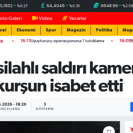
5,1652
64,4046
6648.99
%
0.27
%
0.35
%
2.59
oto Galeri
Video
Yazarlar
cel
Ekonomi
Spor
Magazin
Politika
Mag
ka
16:11
Uyuşturucu operasyonuna 1 tutuklama
16:08
Bakan Kurum
silahlı saldırı kam
kurşun isabet etti
.2026 - 18:20
3
ÜNCELLEME
GÖSTERIM
Y