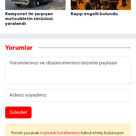
Kamyonet ile çarpışan
Kayıp engelli bulundu
motosikletin sürücüsü
yaralandı
Yorumlar
Gönder
Yorum yazarak
topluluk kurallarımızı
kabul etmiş bulunuyor