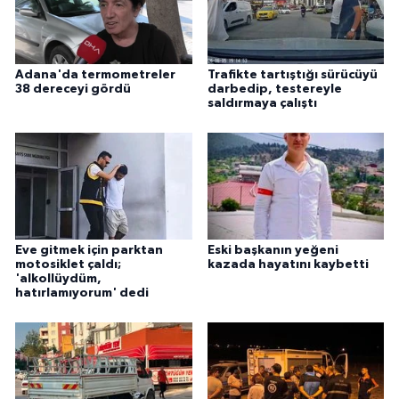
Adana'da termometreler
Trafikte tartıştığı sürücüyü
38 dereceyi gördü
darbedip, testereyle
saldırmaya çalıştı
Eve gitmek için parktan
Eski başkanın yeğeni
motosiklet çaldı;
kazada hayatını kaybetti
'alkollüydüm,
hatırlamıyorum' dedi