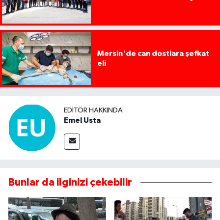
Mersin'de can dostlara şefkat
eli
EDITÖR HAKKINDA
Emel Usta
Bunlar da ilginizi çekebilir