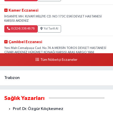
Kamer Eczanesi
İHSANİYE MH. KUVAYİ MİLLİYE CD. NO:173C ESKİ DEVLET HASTANESİ
KARŞISI AKDENİZ
0 (324) 336 46 76
Yol Tarifi Al
Çamlıbel Eczanesi
Yeni Mah.Cemalpaşa Cad. No:74 A MERSİN TOROS DEVLET HASTANESİ
CİVARI AKDENİZ HÜKÜMET KONAĞI KARŞISI ARAS KARGO YANI
Tüm Nöbetçi Eczaneler
0 (324) 237 37 99
Yol Tarifi Al
Trabzon
Sağlık Yazarları
Prof. Dr. Özgür Kılıçkesmez