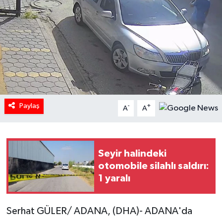
Paylaş
-
+
A
A
Seyir halindeki
otomobile silahlı saldırı:
1 yaralı
Serhat GÜLER/ ADANA, (DHA)- ADANA'da