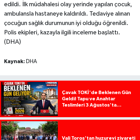
edildi. İlk müdahalesi olay yerinde yapılan çocuk,
ambulansla hastaneye kaldırıldı. Tedaviye alınan
çocuğun sağlık durumunun iyi olduğu öğrenildi.
Polis ekipleri, kazayla ilgili inceleme başlattı.
(DHA)
Kaynak:
DHA
Çavak TOKİ'de Beklenen Gün
Geldi! Tapu ve Anahtar
Teslimleri 3 Ağustos'ta
Başlıyor
Vali Toros'tan huzurevi ziyareti