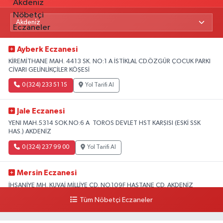
Ayberk Eczanesi
KİREMİTHANE MAH. 4413 SK. NO:1 A İSTİKLAL CD.ÖZGÜR ÇOCUK PARKI
CİVARI GELİNLİKÇİLER KÖŞESİ
0 (324) 233 51 15
Yol Tarifi Al
Jale Eczanesi
YENI MAH.5314 SOK.NO:6 A TOROS DEVLET HST KARŞISI (ESKİ SSK
HAS.) AKDENİZ
0 (324) 237 99 00
Yol Tarifi Al
Mersin Eczanesi
İHSANİYE MH. KUVAİ MİLLİYE CD. NO.109F HASTANE CD. AKDENİZ
BELEDİYESİ ARKASI ZİRAAT BANKASI KURUÇEŞME ŞUBESİ KARŞISI
Tüm Nöbetçi Eczaneler
AKDENİZ
0 (324) 337 10 17
Yol Tarifi Al