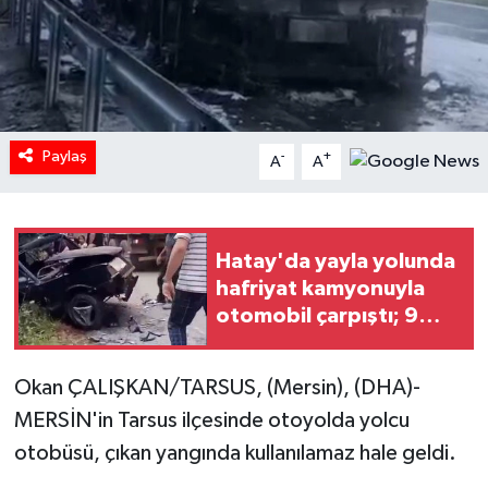
Paylaş
-
+
A
A
Hatay'da yayla yolunda
hafriyat kamyonuyla
otomobil çarpıştı; 9
yaralı
Okan ÇALIŞKAN/TARSUS, (Mersin), (DHA)-
MERSİN'in Tarsus ilçesinde otoyolda yolcu
otobüsü, çıkan yangında kullanılamaz hale geldi.