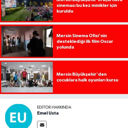
sineması bu kez minikler için
kuruldu
Mersin Sinema Ofisi'nin
desteklediği ilk film Oscar
yolunda
Mersin Büyükşehir'den
çocuklara halk oyunları kursu
EDITÖR HAKKINDA
Emel Usta