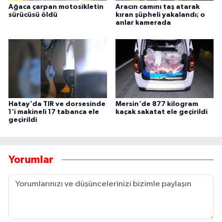
Ağaca çarpan motosikletin
Aracın camını taş atarak
sürücüsü öldü
kıran şüpheli yakalandı; o
anlar kamerada
Hatay'da TIR ve dorsesinde
Mersin'de 877 kilogram
1'i makineli 17 tabanca ele
kaçak sakatat ele geçirildi
geçirildi
Yorumlar