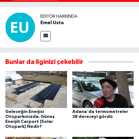
EDITÖR HAKKINDA
Emel Usta
Bunlar da ilginizi çekebilir
Geleceğin Enerjisi
Adana'da termometreler
Otoparkınızda: Güneş
38 dereceyi gördü
Enerjili Carport (Solar
Otopark) Nedir?