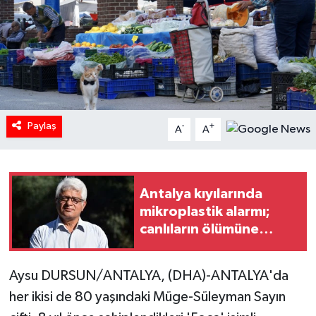
Paylaş
-
+
A
A
Antalya kıyılarında
mikroplastik alarmı;
canlıların ölümüne
sebep olabiliyor
Aysu DURSUN/ANTALYA, (DHA)-ANTALYA'da
her ikisi de 80 yaşındaki Müge-Süleyman Sayın