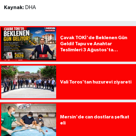
Kaynak:
DHA
Çavak TOKİ'de Beklenen Gün
Geldi! Tapu ve Anahtar
Teslimleri 3 Ağustos'ta
Başlıyor
Vali Toros'tan huzurevi ziyareti
Mersin'de can dostlara şefkat
eli