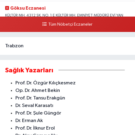
Göksu Eczanesi
KÜLTÜR MH. 4312 SK. NO. 1 E KÜLTÜR MH. EMNİYET MÜDÜRÜ EVİ YAN
SOKAĞI ÇAMLIBEL ASM KARŞISI CİVARI AKDENİZ
Tüm Nöbetçi Eczaneler
0 (324) 238 42 26
Yol Tarifi Al
Trabzon
Sağlık Yazarları
Prof. Dr. Özgür Kılıçkesmez
Op. Dr. Ahmet Bekin
Prof. Dr. Tansu Erakgün
Dr. Seval Karasatı
Prof. Dr. Şule Güngör
Dr. Erman Ak
Prof. Dr. İlknur Erol