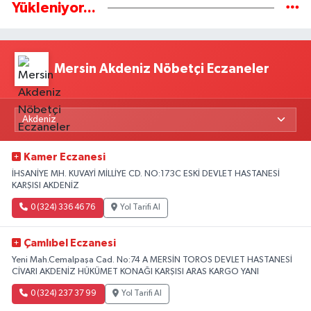
Yükleniyor...
Mersin Akdeniz Nöbetçi Eczaneler
Kamer Eczanesi
İHSANİYE MH. KUVAYİ MİLLİYE CD. NO:173C ESKİ DEVLET HASTANESİ
KARŞISI AKDENİZ
0 (324) 336 46 76
Yol Tarifi Al
Çamlıbel Eczanesi
Yeni Mah.Cemalpaşa Cad. No:74 A MERSİN TOROS DEVLET HASTANESİ
CİVARI AKDENİZ HÜKÜMET KONAĞI KARŞISI ARAS KARGO YANI
0 (324) 237 37 99
Yol Tarifi Al