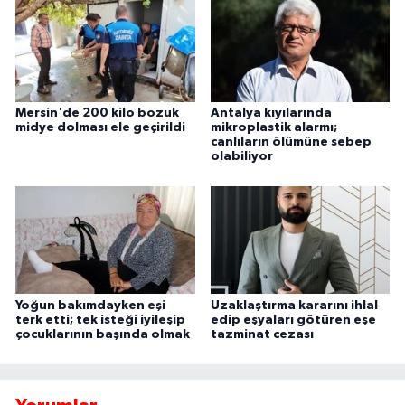
Mersin'de 200 kilo bozuk
Antalya kıyılarında
midye dolması ele geçirildi
mikroplastik alarmı;
canlıların ölümüne sebep
olabiliyor
Yoğun bakımdayken eşi
Uzaklaştırma kararını ihlal
terk etti; tek isteği iyileşip
edip eşyaları götüren eşe
çocuklarının başında olmak
tazminat cezası