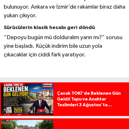
bulunuyor. Ankara ve İzmir’de rakamlar biraz daha
yukarı çıkıyor.
Sürücülerin klasik hesabı geri döndü
“Depoyu bugün mü dolduralım yarın mı?” sorusu
yine başladı. Küçük indirim bile uzun yola
çıkacaklar için ciddi fark yaratıyor.
Çavak TOKİ'de Beklenen Gün
Geldi! Tapu ve Anahtar
Teslimleri 3 Ağustos'ta
Başlıyor