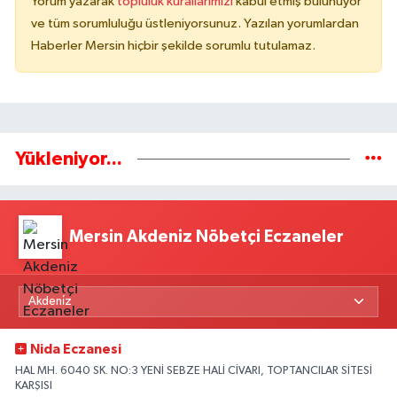
Yorum yazarak
topluluk kurallarımızı
kabul etmiş bulunuyor
ve tüm sorumluluğu üstleniyorsunuz. Yazılan yorumlardan
Haberler Mersin hiçbir şekilde sorumlu tutulamaz.
Yükleniyor...
Mersin Akdeniz Nöbetçi Eczaneler
Nida Eczanesi
HAL MH. 6040 SK. NO:3 YENİ SEBZE HALİ CİVARI, TOPTANCILAR SİTESİ
KARŞISI