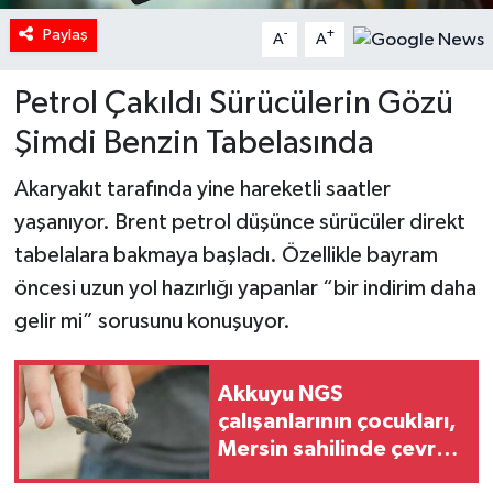
Paylaş
-
+
A
A
Petrol Çakıldı Sürücülerin Gözü
Şimdi Benzin Tabelasında
Akaryakıt tarafında yine hareketli saatler
yaşanıyor. Brent petrol düşünce sürücüler direkt
tabelalara bakmaya başladı. Özellikle bayram
öncesi uzun yol hazırlığı yapanlar “bir indirim daha
gelir mi” sorusunu konuşuyor.
Akkuyu NGS
çalışanlarının çocukları,
Mersin sahilinde çevre
koruma etkinliğine