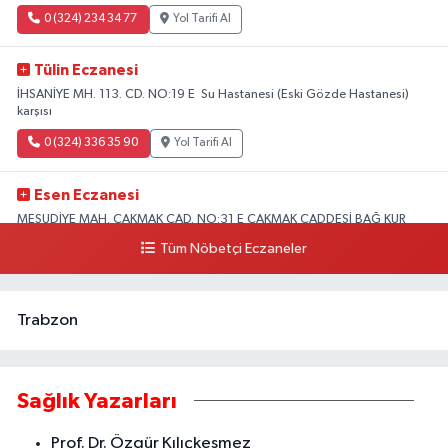
0 (324) 234 34 77
Yol Tarifi Al
Tülin Eczanesi
İHSANİYE MH. 113. CD. NO:19 E Su Hastanesi (Eski Gözde Hastanesi)
karşısı
0 (324) 336 35 90
Yol Tarifi Al
Esen Eczanesi
MESUDİYE MAH. ÇAKMAK CAD. NO:31 E ÇAKMAK CADDESİ BAĞ KUR
KARŞISI AKDENİZ
Tüm Nöbetçi Eczaneler
0 (324) 231 58 80
Yol Tarifi Al
Trabzon
Sağlık Yazarları
Prof. Dr. Özgür Kılıçkesmez