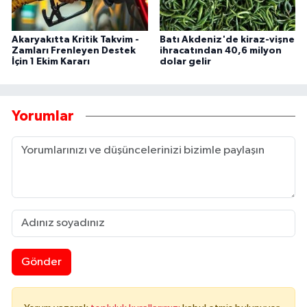
Akaryakıtta Kritik Takvim -
Batı Akdeniz'de kiraz-vişne
Zamları Frenleyen Destek
ihracatından 40,6 milyon
İçin 1 Ekim Kararı
dolar gelir
Yorumlar
Gönder