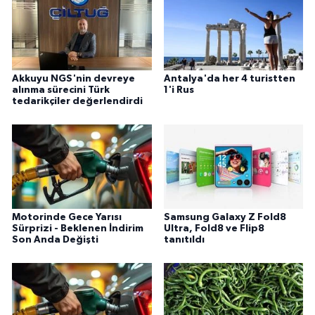
Akkuyu NGS'nin devreye
Antalya'da her 4 turistten
alınma sürecini Türk
1'i Rus
tedarikçiler değerlendirdi
Motorinde Gece Yarısı
Samsung Galaxy Z Fold8
Sürprizi - Beklenen İndirim
Ultra, Fold8 ve Flip8
Son Anda Değişti
tanıtıldı