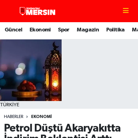
Mersin Nöbetçi Eczaneler
Güncel
Ekonomi
Spor
Magazin
Politika
M
Mersin Hava Durumu
Mersin Trafik Yoğunluk Haritası
Süper Lig Puan Durumu ve Fikstür
Tüm Manşetler
Son Dakika Haberleri
TÜRKİYE
HABERLER
EKONOMİ
Haber Arşivi
Petrol Düştü Akaryakıtta