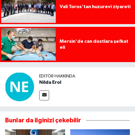
Vali Toros'tan huzurevi ziyareti
Mersin'de can dostlara şefkat
eli
EDITÖR HAKKINDA
Nilda Erol
Bunlar da ilginizi çekebilir