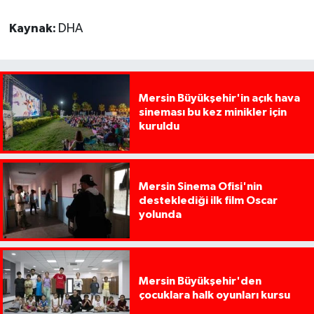
Kaynak:
DHA
Mersin Büyükşehir'in açık hava
sineması bu kez minikler için
kuruldu
Mersin Sinema Ofisi'nin
desteklediği ilk film Oscar
yolunda
Mersin Büyükşehir'den
çocuklara halk oyunları kursu