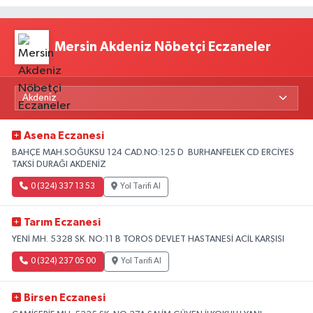
Mersin Akdeniz Nöbetçi Eczaneler
Asena Eczanesi
BAHÇE MAH.SOĞUKSU 124 CAD.NO:125 D BURHANFELEK CD ERCİYES
TAKSİ DURAĞI AKDENİZ
0 (324) 337 13 53
Yol Tarifi Al
Tarım Eczanesi
YENİ MH. 5328 SK. NO:11 B TOROS DEVLET HASTANESİ ACİL KARŞISI
0 (324) 237 05 00
Yol Tarifi Al
Birsen Eczanesi