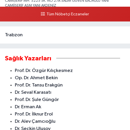
CAMİŞERİF MH. 5225 SK. NO:27A SALİM GÜVEN İLKOKULU YANI
CAMİİŞERİF ASM YANI AKDENİZ
Tüm Nöbetçi Eczaneler
0 (324) 237 41 15
Yol Tarifi Al
Trabzon
Sağlık Yazarları
Prof. Dr. Özgür Kılıçkesmez
Op. Dr. Ahmet Bekin
Prof. Dr. Tansu Erakgün
Dr. Seval Karasatı
Prof. Dr. Şule Güngör
Dr. Erman Ak
Prof. Dr. İlknur Erol
Dr. Alev Çamcıoğlu
Dr. Seçkin Ulusoy