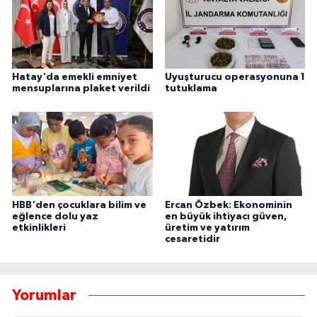
Hatay'da emekli emniyet
Uyuşturucu operasyonuna 1
mensuplarına plaket verildi
tutuklama
HBB'den çocuklara bilim ve
Ercan Özbek: Ekonominin
eğlence dolu yaz
en büyük ihtiyacı güven,
etkinlikleri
üretim ve yatırım
cesaretidir
Yorumlar