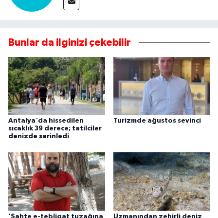
Bunlar da ilginizi çekebilir
Antalya'da hissedilen
Turizmde ağustos sevinci
sıcaklık 39 derece; tatilciler
denizde serinledi
'Sahte e-tebligat tuzağına
Uzmanından zehirli deniz