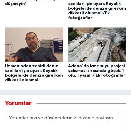
düşmeyin'
canlıları için uyarı: Kayalık
bölgelerde denize girerken
dikkatli olunmalı/Ek
fotoğraflar
Uzmanından zehirli deniz
Adana'da içme suyu projesi
canlıları için uyarı: Kayalık
çalışması sırasında göçük; 1
bölgelerde denize girerken
ölü, 1 yaralı / Ek fotoğraflar
dikkatli olunmalı
Yorumlar