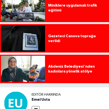
Miniklere uygulamalı trafik
eğitimi
Gazeteci Canova toprağa
verildi
Akdeniz Belediyesi'nden
kadınlara yönelik atölye
EDITÖR HAKKINDA
Emel Usta