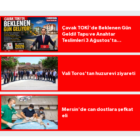
Çavak TOKİ'de Beklenen Gün
Geldi! Tapu ve Anahtar
Teslimleri 3 Ağustos'ta
Başlıyor
Vali Toros'tan huzurevi ziyareti
Mersin'de can dostlara şefkat
eli