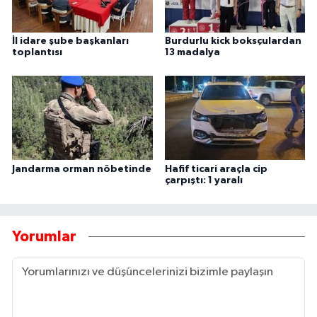
İl idare şube başkanları
Burdurlu kick boksçulardan
toplantısı
13 madalya
Jandarma orman nöbetinde
Hafif ticari araçla cip
çarpıştı: 1 yaralı
Yorumlar