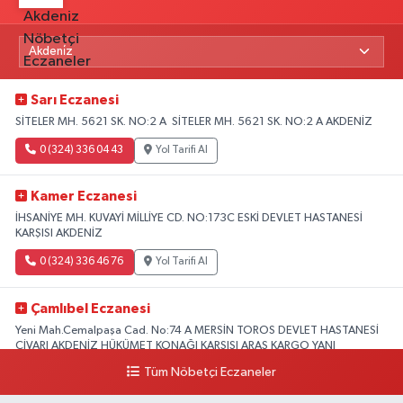
Sarı Eczanesi
SİTELER MH. 5621 SK. NO:2 A SİTELER MH. 5621 SK. NO:2 A AKDENİZ
0 (324) 336 04 43
Yol Tarifi Al
Kamer Eczanesi
İHSANİYE MH. KUVAYİ MİLLİYE CD. NO:173C ESKİ DEVLET HASTANESİ
KARŞISI AKDENİZ
0 (324) 336 46 76
Yol Tarifi Al
Çamlıbel Eczanesi
Yeni Mah.Cemalpaşa Cad. No:74 A MERSİN TOROS DEVLET HASTANESİ
CİVARI AKDENİZ HÜKÜMET KONAĞI KARŞISI ARAS KARGO YANI
Tüm Nöbetçi Eczaneler
0 (324) 237 37 99
Yol Tarifi Al