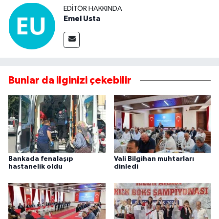
EDITÖR HAKKINDA
Emel Usta
Bunlar da ilginizi çekebilir
Bankada fenalaşıp
Vali Bilgihan muhtarları
hastanelik oldu
dinledi