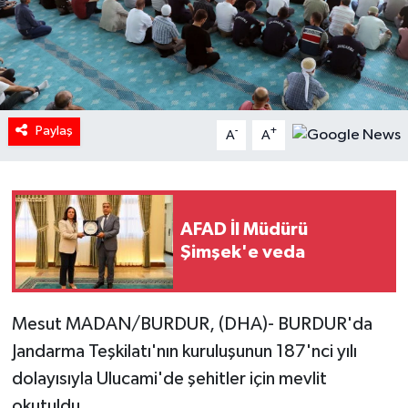
Paylaş
-
+
A
A
AFAD İl Müdürü
Şimşek'e veda
Mesut MADAN/BURDUR, (DHA)- BURDUR'da
Jandarma Teşkilatı'nın kuruluşunun 187'nci yılı
dolayısıyla Ulucami'de şehitler için mevlit
okutuldu.