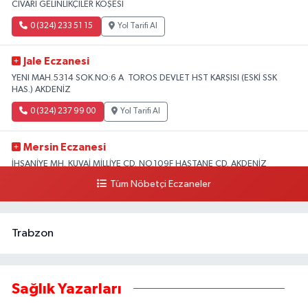
CİVARI GELİNLİKÇİLER KÖŞESİ
0 (324) 233 51 15
Yol Tarifi Al
Jale Eczanesi
YENI MAH.5314 SOK.NO:6 A TOROS DEVLET HST KARŞISI (ESKİ SSK
HAS.) AKDENİZ
0 (324) 237 99 00
Yol Tarifi Al
Mersin Eczanesi
İHSANİYE MH. KUVAİ MİLLİYE CD. NO.109F HASTANE CD. AKDENİZ
BELEDİYESİ ARKASI ZİRAAT BANKASI KURUÇEŞME ŞUBESİ KARŞISI
Tüm Nöbetçi Eczaneler
AKDENİZ
0 (324) 337 10 17
Yol Tarifi Al
Trabzon
Sağlık Yazarları