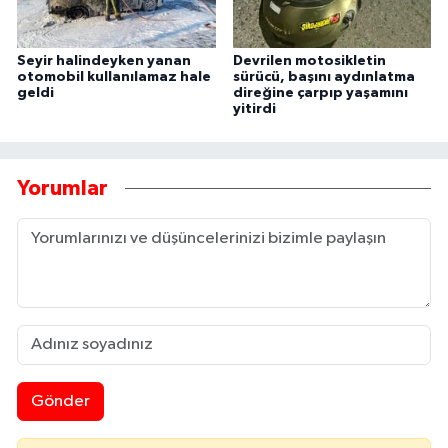
Seyir halindeyken yanan
Devrilen motosikletin
otomobil kullanılamaz hale
sürücü, başını aydınlatma
geldi
direğine çarpıp yaşamını
yitirdi
Yorumlar
Gönder