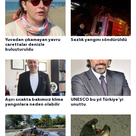
Yuvadan çıkamayan yavru
Sazlık yangını söndürüldü
carettalar denizle
buluşturuldu
Aşırı sıcakta bakımsız klima
UNESCO bu yıl Türkiye'yi
yangınlara neden olabilir
unuttu