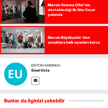
Mersin Sinema Ofisi'nin
desteklediği ilk film Oscar
yolunda
Mersin Büyükşehir'den
çocuklara halk oyunları kursu
EDITÖR HAKKINDA
Emel Usta
Bunlar da ilginizi çekebilir