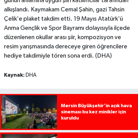
günün anlamına uygun şiiri katılımcılar tarafından
alkışlandı. Kaymakam Cemal Şahin, gazi Tahsin
Çelik'e plaket takdim etti. 19 Mayıs Atatürk'ü
Anma Gençlik ve Spor Bayramı dolayısıyla ilçede
düzenlenen okullar arası şiir, kompozisyon ve
resim yarışmasında dereceye giren öğrencilere
hediye takdimiyle tören sona erdi. (DHA)
Kaynak:
DHA
Mersin Büyükşehir'in açık hava
sineması bu kez minikler için
kuruldu