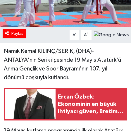
Paylaş
-
+
A
A
Namık Kemal KILINÇ/SERİK, (DHA)-
ANTALYA'nın Serik ilçesinde 19 Mayıs Atatürk'ü
Anma Gençlik ve Spor Bayramı'nın 107. yıl
dönümü coşkuyla kutlandı.
Ercan Özbek:
Ekonominin en büyük
ihtiyacı güven, üretim
ve yatırım cesaretidir
19 Mayıs kutlama programında ilk olarak Atatürk