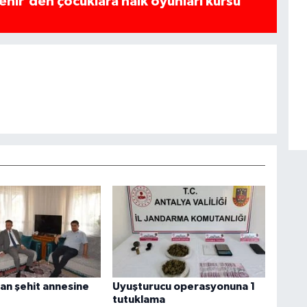
hir'den çocuklara halk oyunları kursu
an şehit annesine
Uyuşturucu operasyonuna 1
tutuklama