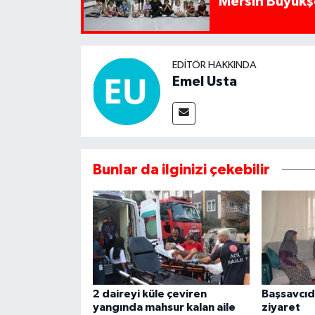
Mersin Büyükşe
EDITÖR HAKKINDA
Emel Usta
Bunlar da ilginizi çekebilir
2 daireyi küle çeviren
Başsavcıd
yangında mahsur kalan aile
ziyaret