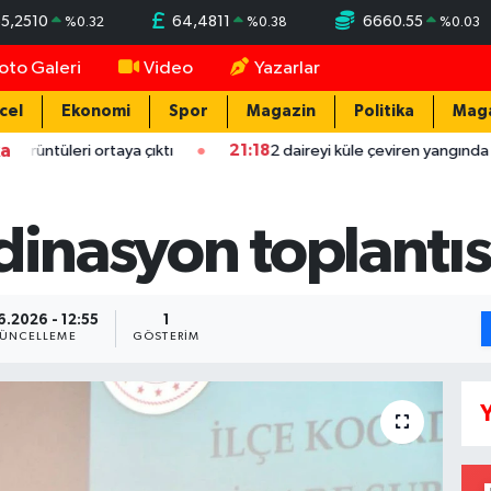
5,2510
64,4811
6660.55
%
0.32
%
0.38
%
0.03
oto Galeri
Video
Yazarlar
cel
Ekonomi
Spor
Magazin
Politika
Mag
ka
i ortaya çıktı
21:18
2 daireyi küle çeviren yangında mahsur kalan
dinasyon toplantıs
6.2026 - 12:55
1
ÜNCELLEME
GÖSTERIM
Y