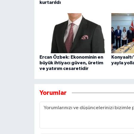
kurtarıldı
Ercan Özbek: Ekonominin en
Konyaaltı
büyük ihtiyacı güven, üretim
yayla yoll
ve yatırım cesaretidir
Yorumlar