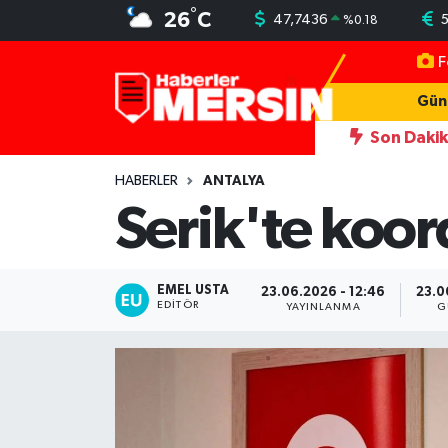
°
26
C
47,7436
5
%
0.18
F
Mersin Nöbetçi Eczaneler
Gün
Mersin Hava Durumu
Son Daki
dını darbeden şüpheliye uzaklaştırma; geçmiş yıllardaki darp görüntüler
Mersin Trafik Yoğunluk Haritası
HABERLER
ANTALYA
Serik'te koor
Süper Lig Puan Durumu ve Fikstür
Tüm Manşetler
EMEL USTA
23.06.2026 - 12:46
23.0
EDITÖR
YAYINLANMA
G
Son Dakika Haberleri
Haber Arşivi