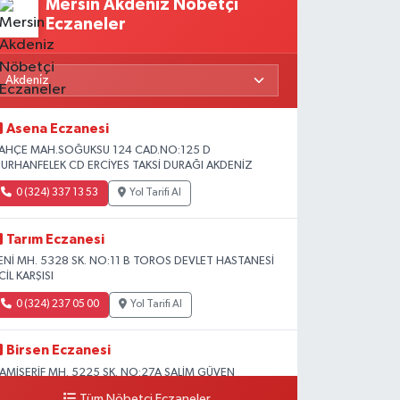
Mersin Akdeniz Nöbetçi
Eczaneler
Asena Eczanesi
AHÇE MAH.SOĞUKSU 124 CAD.NO:125 D
URHANFELEK CD ERCİYES TAKSİ DURAĞI AKDENİZ
0 (324) 337 13 53
Yol Tarifi Al
Tarım Eczanesi
ENİ MH. 5328 SK. NO:11 B TOROS DEVLET HASTANESİ
CİL KARŞISI
0 (324) 237 05 00
Yol Tarifi Al
Birsen Eczanesi
AMİŞERİF MH. 5225 SK. NO:27A SALİM GÜVEN
LKOKULU YANI CAMİİŞERİF ASM YANI AKDENİZ
Tüm Nöbetçi Eczaneler