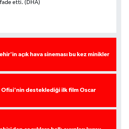
ifade etti. (DHA)
hir'in açık hava sineması bu kez minikler
Ofisi'nin desteklediği ilk film Oscar