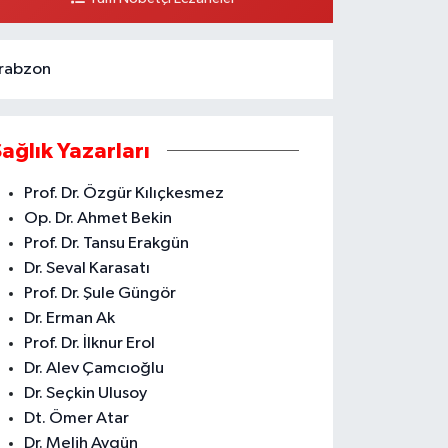
0 (324) 237 41 15
Yol Tarifi Al
rabzon
Sağlık Yazarları
Prof. Dr. Özgür Kılıçkesmez
Op. Dr. Ahmet Bekin
Prof. Dr. Tansu Erakgün
Dr. Seval Karasatı
Prof. Dr. Şule Güngör
Dr. Erman Ak
Prof. Dr. İlknur Erol
Dr. Alev Çamcıoğlu
Dr. Seçkin Ulusoy
Dt. Ömer Atar
Dr. Melih Aygün