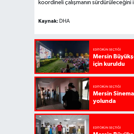
koordineli çalışmanın sürdürüleceğini 
Kaynak:
DHA
EDITÖRÜN SEÇTIĞI
Mersin Büyükşe
için kuruldu
EDITÖRÜN SEÇTIĞI
Mersin Sinema 
yolunda
EDITÖRÜN SEÇTIĞI