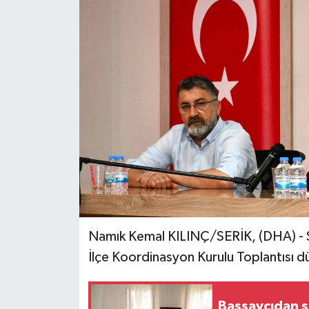
Namık Kemal KILINÇ/SERİK, (DHA) - 
İlçe Koordinasyon Kurulu Toplantısı d
Başsavcıdan ş