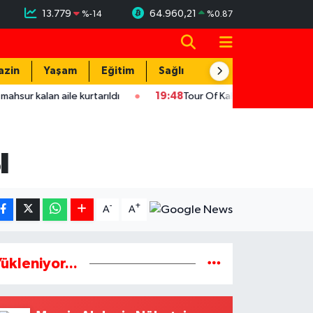
13.779
64.960,21
%
-14
%
0.87
azin
Yaşam
Eğitim
Sağlık
Teknoloji
 aile kurtarıldı
19:48
Tour Of Kahramanmaraş'ın şampiyonu Ukr
ı
-
+
A
A
ükleniyor...