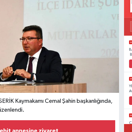
B
B
Y
A
SERİK Kaymakamı Cemal Şahin başkanlığında,
üzenlendi.
C
İ
ehit annesine ziyaret